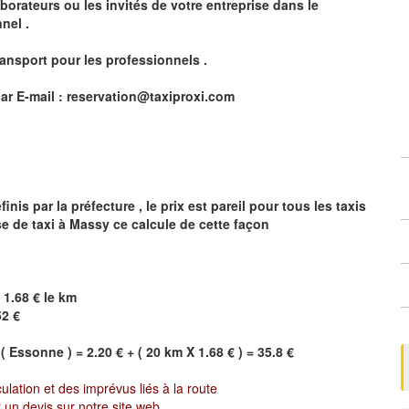
borateurs ou les invités de votre entreprise dans le
nel .
ransport pour les professionnels
.
ar E-mail :
reservation@taxiproxi.com
is par la préfecture , le prix est pareil pour tous les taxis
se de taxi à
Massy
ce calcule de cette façon
 1.68 € le km
52 €
(
Essonne
) = 2.20 € + ( 20 km X 1.68 € ) = 35.8 €
culation et des imprévus liés à la route
 un devis sur notre site web