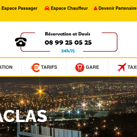
Espace Passager
Espace Chauffeur
Devenir Partenaire
ATION
TARIFS
GARE
TAX
SACLAS