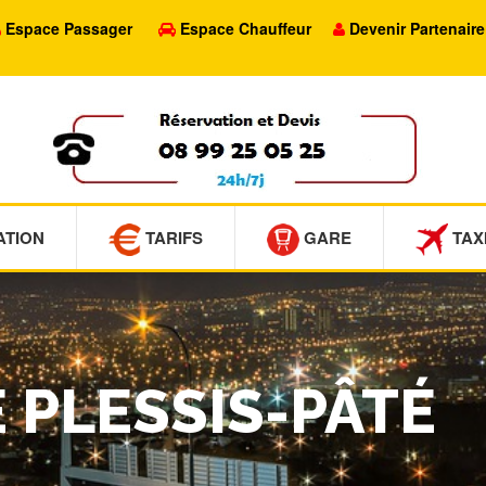
Espace Passager
Espace Chauffeur
Devenir Partenaire
ATION
TARIFS
GARE
TAX
E PLESSIS-PÂTÉ