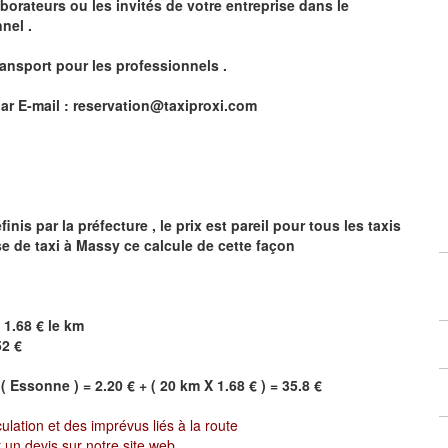
borateurs ou les invités de votre entreprise dans le
nel .
ransport pour les professionnels
.
ar E-mail :
reservation@taxiproxi.com
is par la préfecture , le prix est pareil pour tous les taxis
se de taxi à
Massy
ce calcule de cette façon
 1.68 € le km
52 €
(
Essonne
) = 2.20 € + ( 20 km X 1.68 € ) = 35.8 €
culation et des imprévus liés à la route
 un devis sur notre site web