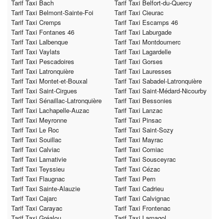
Tarif Taxi Bach
Tarif Taxi Belfort-du-Quercy
Tarif Taxi Belmont-Sainte-Foi
Tarif Taxi Cieurac
Tarif Taxi Cremps
Tarif Taxi Escamps 46
Tarif Taxi Fontanes 46
Tarif Taxi Laburgade
Tarif Taxi Lalbenque
Tarif Taxi Montdoumerc
Tarif Taxi Vaylats
Tarif Taxi Lagardelle
Tarif Taxi Pescadoires
Tarif Taxi Gorses
Tarif Taxi Latronquière
Tarif Taxi Lauresses
Tarif Taxi Montet-et-Bouxal
Tarif Taxi Sabadel-Latronquière
Tarif Taxi Saint-Cirgues
Tarif Taxi Saint-Médard-Nicourby
Tarif Taxi Sénaillac-Latronquière
Tarif Taxi Bessonies
Tarif Taxi Lachapelle-Auzac
Tarif Taxi Lanzac
Tarif Taxi Meyronne
Tarif Taxi Pinsac
Tarif Taxi Le Roc
Tarif Taxi Saint-Sozy
Tarif Taxi Souillac
Tarif Taxi Mayrac
Tarif Taxi Calviac
Tarif Taxi Comiac
Tarif Taxi Lamativie
Tarif Taxi Sousceyrac
Tarif Taxi Teyssieu
Tarif Taxi Cézac
Tarif Taxi Flaugnac
Tarif Taxi Pern
Tarif Taxi Sainte-Alauzie
Tarif Taxi Cadrieu
Tarif Taxi Cajarc
Tarif Taxi Calvignac
Tarif Taxi Carayac
Tarif Taxi Frontenac
Tarif Taxi Gréalou
Tarif Taxi Larnagol