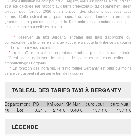
Cette estimation de coût pour taxi Berganty vous est donnée à titre indicatif
et a été calculée par rapport aux tarifs préfectoraux du département deen
vigueur pour l'année 2026 et en fonction des éléments que vous avez
fournis. Cette estimation a pour objectif de vous donnez un ordre de
grandeur et uniquement cet objectif là. De nombreux paramètres ne sont pas
pris en compte par cette estimation :
*
Réserver un taxi Berganty entraine des frais d'approche qui
correspondent à la prise en charge auquelle s'ajoute la distance parcourue
par le taxi pour vous rejoindre.
*
Le chauffeur de taxi est un professionnel qui peut choisir un itinéraire
différent pour optimiser le temps de parcours et vous éviter les
embouteillages Berganty.
*
En fonction des horaires, le trafic routier Berganty est plus ou moins
dense ce qui peut influer sur le tarif de la course.
TABLEAU DES TARIFS TAXI À BERGANTY
Département
PC
KM Jour
KM Nuit
Heure Jour
Heure Nuit
46
Lot
3.21 €
2.14 €
3.40 €
19.11 €
19.11 €
LÉGENDE