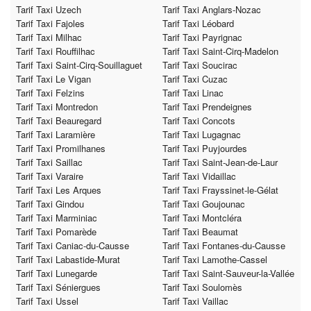
Tarif Taxi Uzech
Tarif Taxi Anglars-Nozac
Tarif Taxi Fajoles
Tarif Taxi Léobard
Tarif Taxi Milhac
Tarif Taxi Payrignac
Tarif Taxi Rouffilhac
Tarif Taxi Saint-Cirq-Madelon
Tarif Taxi Saint-Cirq-Souillaguet
Tarif Taxi Soucirac
Tarif Taxi Le Vigan
Tarif Taxi Cuzac
Tarif Taxi Felzins
Tarif Taxi Linac
Tarif Taxi Montredon
Tarif Taxi Prendeignes
Tarif Taxi Beauregard
Tarif Taxi Concots
Tarif Taxi Laramière
Tarif Taxi Lugagnac
Tarif Taxi Promilhanes
Tarif Taxi Puyjourdes
Tarif Taxi Saillac
Tarif Taxi Saint-Jean-de-Laur
Tarif Taxi Varaire
Tarif Taxi Vidaillac
Tarif Taxi Les Arques
Tarif Taxi Frayssinet-le-Gélat
Tarif Taxi Gindou
Tarif Taxi Goujounac
Tarif Taxi Marminiac
Tarif Taxi Montcléra
Tarif Taxi Pomarède
Tarif Taxi Beaumat
Tarif Taxi Caniac-du-Causse
Tarif Taxi Fontanes-du-Causse
Tarif Taxi Labastide-Murat
Tarif Taxi Lamothe-Cassel
Tarif Taxi Lunegarde
Tarif Taxi Saint-Sauveur-la-Vallée
Tarif Taxi Séniergues
Tarif Taxi Soulomès
Tarif Taxi Ussel
Tarif Taxi Vaillac