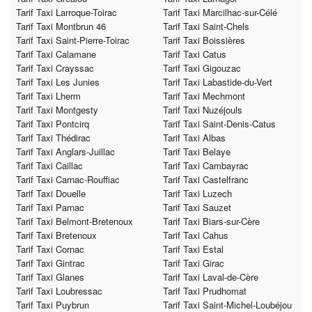
Tarif Taxi Larroque-Toirac
Tarif Taxi Marcilhac-sur-Célé
Tarif Taxi Montbrun 46
Tarif Taxi Saint-Chels
Tarif Taxi Saint-Pierre-Toirac
Tarif Taxi Boissières
Tarif Taxi Calamane
Tarif Taxi Catus
Tarif Taxi Crayssac
Tarif Taxi Gigouzac
Tarif Taxi Les Junies
Tarif Taxi Labastide-du-Vert
Tarif Taxi Lherm
Tarif Taxi Mechmont
Tarif Taxi Montgesty
Tarif Taxi Nuzéjouls
Tarif Taxi Pontcirq
Tarif Taxi Saint-Denis-Catus
Tarif Taxi Thédirac
Tarif Taxi Albas
Tarif Taxi Anglars-Juillac
Tarif Taxi Belaye
Tarif Taxi Caillac
Tarif Taxi Cambayrac
Tarif Taxi Carnac-Rouffiac
Tarif Taxi Castelfranc
Tarif Taxi Douelle
Tarif Taxi Luzech
Tarif Taxi Parnac
Tarif Taxi Sauzet
Tarif Taxi Belmont-Bretenoux
Tarif Taxi Biars-sur-Cère
Tarif Taxi Bretenoux
Tarif Taxi Cahus
Tarif Taxi Cornac
Tarif Taxi Estal
Tarif Taxi Gintrac
Tarif Taxi Girac
Tarif Taxi Glanes
Tarif Taxi Laval-de-Cère
Tarif Taxi Loubressac
Tarif Taxi Prudhomat
Tarif Taxi Puybrun
Tarif Taxi Saint-Michel-Loubéjou