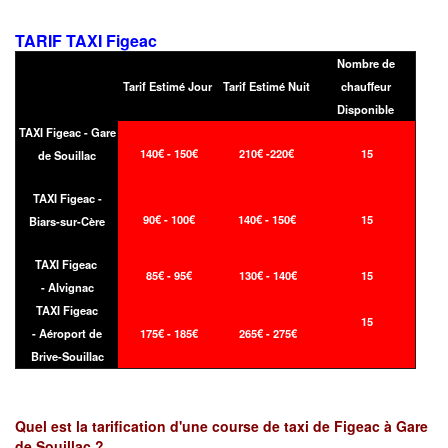
TARIF TAXI Figeac
Nombre de
Tarif Estimé Jour
Tarif Estimé Nuit
chauffeur
Disponible
TAXI Figeac - Gare
140€ - 150€
210€ -220€
15
de Souillac
TAXI Figeac -
90€ - 100€
140€ - 150€
15
Biars-sur-Cère
TAXI Figeac
85€ - 95€
130€ - 140€
15
- Alvignac
TAXI Figeac
15
- Aéroport de
175€ - 185€
265€ - 275€
Brive-Souillac
Quel est la tarification d'une course de taxi de Figeac à Gare
de Souillac ?