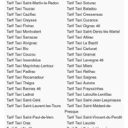
Tarif Taxi Saint-Martin-le-Redon
Tarif Taxi Soturac
Tarif Taxi Touzac
Tarif Taxi Baladou
Tarif Taxi Cazillac
Tarif Taxi Cressensac
Tarif Taxi Creysse
Tarif Taxi Cuzance
Tarif Taxi Floirac
Tarif Taxi Gignac 46
Tarif Taxi Montvalent
Tarif Taxi Saint-Denis-lès-Martel
Tarif Taxi Sarrazac
Tarif Taxi Albiac
Tarif Taxi Alvignac
Tarif Taxi Le Bastit
Tarif Taxi Bio
Tarif Taxi Carlucet
Tarif Taxi Couzou
Tarif Taxi Gramat
Tarif Taxi Issendolus
Tarif Taxi Lavergne 46
Tarif Taxi Mayrinhac-Lentour
Tarif Taxi Miers
Tarif Taxi Padirac
Tarif Taxi Reilhac
Tarif Taxi Rocamadour
Tarif Taxi Saignes
Tarif Taxi Thégra
Tarif Taxi Autoire
Tarif Taxi Bannes 46
Tarif Taxi Frayssinhes
Tarif Taxi Ladirat
Tarif Taxi Latouille-Lentillac
Tarif Taxi Saint-Céré
Tarif Taxi Saint-Jean-Lespinasse
Tarif Taxi Saint-Laurent-les-Tours
Tarif Taxi Saint-Médard-de-
Presque
Tarif Taxi Saint-Paul-de-Vern
Tarif Taxi Saint-Vincent-du-Pendit
Tarif Taxi Cras
Tarif Taxi Lauzès