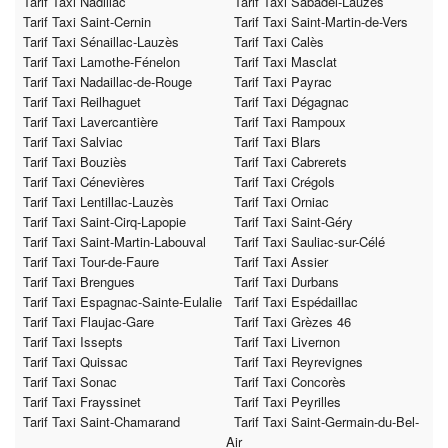
Tarif Taxi Nadillac
Tarif Taxi Sabadel-Lauzès
Tarif Taxi Saint-Cernin
Tarif Taxi Saint-Martin-de-Vers
Tarif Taxi Sénaillac-Lauzès
Tarif Taxi Calès
Tarif Taxi Lamothe-Fénelon
Tarif Taxi Masclat
Tarif Taxi Nadaillac-de-Rouge
Tarif Taxi Payrac
Tarif Taxi Reilhaguet
Tarif Taxi Dégagnac
Tarif Taxi Lavercantière
Tarif Taxi Rampoux
Tarif Taxi Salviac
Tarif Taxi Blars
Tarif Taxi Bouziès
Tarif Taxi Cabrerets
Tarif Taxi Cénevières
Tarif Taxi Crégols
Tarif Taxi Lentillac-Lauzès
Tarif Taxi Orniac
Tarif Taxi Saint-Cirq-Lapopie
Tarif Taxi Saint-Géry
Tarif Taxi Saint-Martin-Labouval
Tarif Taxi Sauliac-sur-Célé
Tarif Taxi Tour-de-Faure
Tarif Taxi Assier
Tarif Taxi Brengues
Tarif Taxi Durbans
Tarif Taxi Espagnac-Sainte-Eulalie
Tarif Taxi Espédaillac
Tarif Taxi Flaujac-Gare
Tarif Taxi Grèzes 46
Tarif Taxi Issepts
Tarif Taxi Livernon
Tarif Taxi Quissac
Tarif Taxi Reyrevignes
Tarif Taxi Sonac
Tarif Taxi Concorès
Tarif Taxi Frayssinet
Tarif Taxi Peyrilles
Tarif Taxi Saint-Chamarand
Tarif Taxi Saint-Germain-du-Bel-
Air