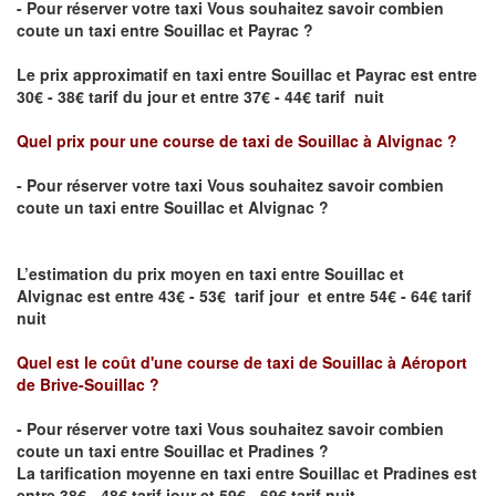
- Pour réserver votre taxi Vous souhaitez savoir
combien
coute un taxi entre
Souillac
et
Payrac
?
Le prix approximatif en taxi entre
Souillac
et
Payrac
est entre
30€ - 38€ tarif du jour et entre 37€ - 44€ tarif nuit
Quel prix pour une course de taxi de
Souillac
à
Alvignac
?
- Pour réserver votre taxi Vous souhaitez savoir
combien
coute un taxi entre
Souillac
et
Alvignac
?
L’estimation du prix moyen en taxi entre
Souillac
et
Alvignac
est entre 43€ - 53€ tarif jour et entre 54€ - 64€ tarif
nuit
Quel est le coût d'une course de taxi de
Souillac
à
Aéroport
de Brive-Souillac
?
- Pour réserver votre taxi Vous souhaitez savoir
combien
coute un taxi entre
Souillac
et Pradines
?
La tarification moyenne en taxi entre
Souillac
et Pradines est
entre 38€ - 48€ tarif jour et 59€ - 69€ tarif nuit