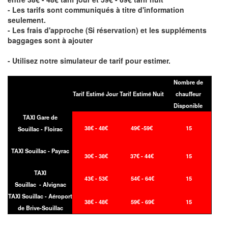
- Les tarifs sont communiqués à titre d'information
seulement.
- Les frais d'approche (Si réservation) et les suppléments
baggages sont à ajouter
- Utilisez notre simulateur de tarif pour estimer.
Nombre de
Tarif Estimé Jour
Tarif Estimé Nuit
chauffeur
Disponible
TAXI Gare de
38€ - 48€
49€ -59€
15
Souillac - Floirac
TAXI Souillac - Payrac
30€ - 38€
37€ - 44€
15
TAXI
43€ - 53€
54€ - 64€
15
Souillac - Alvignac
TAXI Souillac - Aéroport
38€ - 48€
59€ - 69€
15
de Brive-Souillac