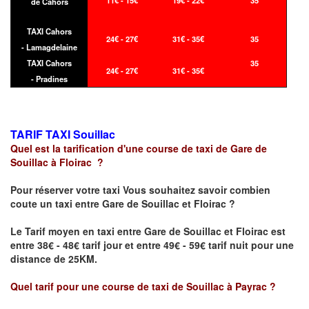
11€ - 15€
19€ - 22€
35
de Cahors
TAXI Cahors
24€ - 27€
31€ - 35€
35
- Lamagdelaine
TAXI Cahors
35
24€ - 27€
31€ - 35€
- Pradines
TARIF TAXI
Souillac
Quel est la tarification d'une course de taxi de
Gare de
Souillac
à
Floirac
?
Pour réserver votre taxi Vous souhaitez savoir
combien
coute un taxi
entre
Gare de Souillac
et
Floirac
?
Le Tarif moyen en taxi entre
Gare de Souillac
et
Floirac
est
entre 38€ - 48€ tarif jour et entre 49€ - 59€ tarif nuit pour une
distance de 25KM.
Quel tarif pour une course de taxi de
Souillac
à
Payrac
?