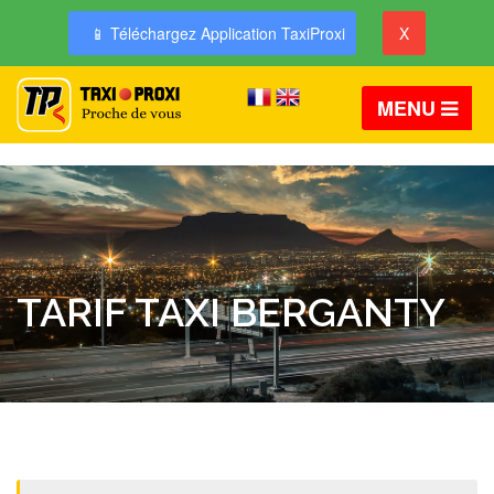
📱 Téléchargez Application TaxiProxi
X
MENU
TARIF TAXI BERGANTY