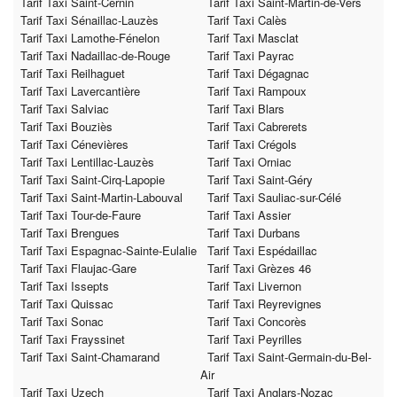
Tarif Taxi Saint-Cernin
Tarif Taxi Saint-Martin-de-Vers
Tarif Taxi Sénaillac-Lauzès
Tarif Taxi Calès
Tarif Taxi Lamothe-Fénelon
Tarif Taxi Masclat
Tarif Taxi Nadaillac-de-Rouge
Tarif Taxi Payrac
Tarif Taxi Reilhaguet
Tarif Taxi Dégagnac
Tarif Taxi Lavercantière
Tarif Taxi Rampoux
Tarif Taxi Salviac
Tarif Taxi Blars
Tarif Taxi Bouziès
Tarif Taxi Cabrerets
Tarif Taxi Cénevières
Tarif Taxi Crégols
Tarif Taxi Lentillac-Lauzès
Tarif Taxi Orniac
Tarif Taxi Saint-Cirq-Lapopie
Tarif Taxi Saint-Géry
Tarif Taxi Saint-Martin-Labouval
Tarif Taxi Sauliac-sur-Célé
Tarif Taxi Tour-de-Faure
Tarif Taxi Assier
Tarif Taxi Brengues
Tarif Taxi Durbans
Tarif Taxi Espagnac-Sainte-Eulalie
Tarif Taxi Espédaillac
Tarif Taxi Flaujac-Gare
Tarif Taxi Grèzes 46
Tarif Taxi Issepts
Tarif Taxi Livernon
Tarif Taxi Quissac
Tarif Taxi Reyrevignes
Tarif Taxi Sonac
Tarif Taxi Concorès
Tarif Taxi Frayssinet
Tarif Taxi Peyrilles
Tarif Taxi Saint-Chamarand
Tarif Taxi Saint-Germain-du-Bel-
Air
Tarif Taxi Uzech
Tarif Taxi Anglars-Nozac