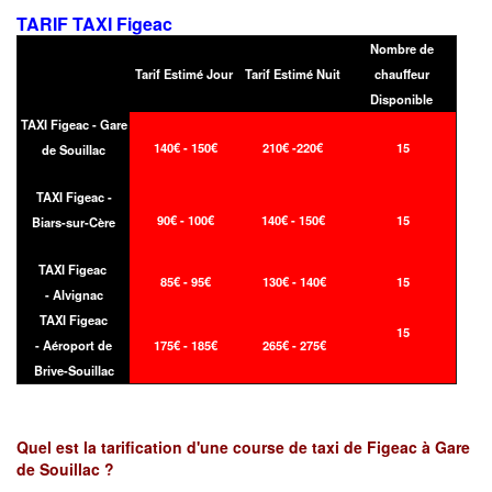
TARIF TAXI Figeac
Nombre de
Tarif Estimé Jour
Tarif Estimé Nuit
chauffeur
Disponible
TAXI Figeac - Gare
140€ - 150€
210€ -220€
15
de Souillac
TAXI Figeac -
90€ - 100€
140€ - 150€
15
Biars-sur-Cère
TAXI Figeac
85€ - 95€
130€ - 140€
15
- Alvignac
TAXI Figeac
15
- Aéroport de
175€ - 185€
265€ - 275€
Brive-Souillac
Quel est la tarification d'une course de taxi de Figeac à Gare
de Souillac ?