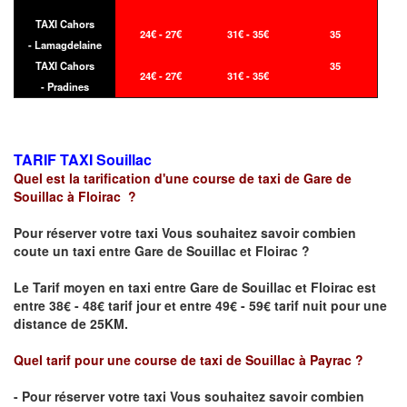
TAXI Cahors
24€ - 27€
31€ - 35€
35
- Lamagdelaine
TAXI Cahors
35
24€ - 27€
31€ - 35€
- Pradines
TARIF TAXI
Souillac
Quel est la tarification d'une course de taxi de
Gare de
Souillac
à
Floirac
?
Pour réserver votre taxi Vous souhaitez savoir
combien
coute un taxi
entre
Gare de Souillac
et
Floirac
?
Le Tarif moyen en taxi entre
Gare de Souillac
et
Floirac
est
entre 38€ - 48€ tarif jour et entre 49€ - 59€ tarif nuit pour une
distance de 25KM.
Quel tarif pour une course de taxi de
Souillac
à
Payrac
?
- Pour réserver votre taxi Vous souhaitez savoir
combien