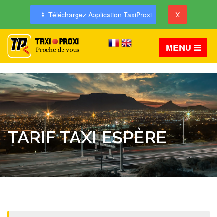
📱 Téléchargez Application TaxiProxi
X
MENU
TARIF TAXI ESPÈRE