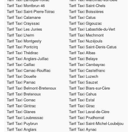
Tarif Taxi Montbrun 46
Tarif Taxi Saint-Chels
Tarif Taxi Saint-Pierre-Toirac
Tarif Taxi Boissières
Tarif Taxi Calamane
Tarif Taxi Catus
Tarif Taxi Crayssac
Tarif Taxi Gigouzac
Tarif Taxi Les Junies
Tarif Taxi Labastide-du-Vert
Tarif Taxi Lherm
Tarif Taxi Mechmont
Tarif Taxi Montgesty
Tarif Taxi Nuzéjouls
Tarif Taxi Pontcirq
Tarif Taxi Saint-Denis-Catus
Tarif Taxi Thédirac
Tarif Taxi Albas
Tarif Taxi Anglars-Juillac
Tarif Taxi Belaye
Tarif Taxi Caillac
Tarif Taxi Cambayrac
Tarif Taxi Carnac-Rouffiac
Tarif Taxi Castelfranc
Tarif Taxi Douelle
Tarif Taxi Luzech
Tarif Taxi Parnac
Tarif Taxi Sauzet
Tarif Taxi Belmont-Bretenoux
Tarif Taxi Biars-sur-Cère
Tarif Taxi Bretenoux
Tarif Taxi Cahus
Tarif Taxi Cornac
Tarif Taxi Estal
Tarif Taxi Gintrac
Tarif Taxi Girac
Tarif Taxi Glanes
Tarif Taxi Laval-de-Cère
Tarif Taxi Loubressac
Tarif Taxi Prudhomat
Tarif Taxi Puybrun
Tarif Taxi Saint-Michel-Loubéjou
Tarif Taxi Anglars
Tarif Taxi Aynac