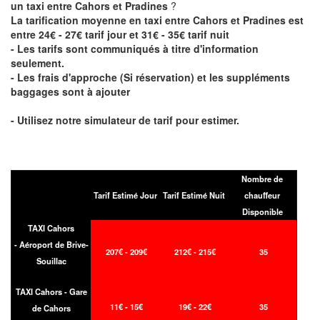
un taxi entre Cahors et Pradines
?
La tarification moyenne en taxi entre Cahors et Pradines est
entre 24€ - 27€ tarif jour et 31€ - 35€ tarif nuit
- Les tarifs sont communiqués à titre d'information
seulement.
- Les frais d'approche (Si réservation) et les suppléments
baggages sont à ajouter
- Utilisez notre simulateur de tarif pour estimer.
Nombre de
Tarif Estimé Jour
Tarif Estimé Nuit
chauffeur
Disponible
TAXI Cahors
- Aéroport de Brive-
207€ - 209€
212€ - 215€
35
Souillac
TAXI Cahors - Gare
11€ - 15€
19€ - 22€
35
de Cahors