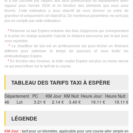
et a été calculée par rapport aux tarifs préfectoraux du département deen
vigueur pour l'année 2026 et en fonction des éléments que vous avez
fournis. Cette estimation a pour objectif de vous donnez un ordre de
grandeur et uniquement cet objectif là. De nombreux paramètres ne sont pas
pris en compte par cette estimation :
*
Réserver un taxi Espère entraine des frais d'approche qui correspondent
à la prise en charge auquelle s'ajoute la distance parcourue par le taxi pour
vous rejoindre.
*
Le chauffeur de taxi est un professionnel qui peut choisir un itinéraire
différent pour optimiser le temps de parcours et vous éviter les
embouteillages Espère.
*
En fonction des horaires, le trafic routier Espère est plus ou moins dense
ce qui peut influer sur le tarif de la course.
TABLEAU DES TARIFS TAXI À ESPÈRE
Département
PC
KM Jour
KM Nuit
Heure Jour
Heure Nuit
46
Lot
3.21 €
2.14 €
3.40 €
19.11 €
19.11 €
LÉGENDE
KM Jour :
tarif pour un kilomètre, applicable pour une course aller simple en