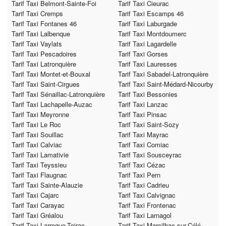
Tarif Taxi Belmont-Sainte-Foi
Tarif Taxi Cieurac
Tarif Taxi Cremps
Tarif Taxi Escamps 46
Tarif Taxi Fontanes 46
Tarif Taxi Laburgade
Tarif Taxi Lalbenque
Tarif Taxi Montdoumerc
Tarif Taxi Vaylats
Tarif Taxi Lagardelle
Tarif Taxi Pescadoires
Tarif Taxi Gorses
Tarif Taxi Latronquière
Tarif Taxi Lauresses
Tarif Taxi Montet-et-Bouxal
Tarif Taxi Sabadel-Latronquière
Tarif Taxi Saint-Cirgues
Tarif Taxi Saint-Médard-Nicourby
Tarif Taxi Sénaillac-Latronquière
Tarif Taxi Bessonies
Tarif Taxi Lachapelle-Auzac
Tarif Taxi Lanzac
Tarif Taxi Meyronne
Tarif Taxi Pinsac
Tarif Taxi Le Roc
Tarif Taxi Saint-Sozy
Tarif Taxi Souillac
Tarif Taxi Mayrac
Tarif Taxi Calviac
Tarif Taxi Comiac
Tarif Taxi Lamativie
Tarif Taxi Sousceyrac
Tarif Taxi Teyssieu
Tarif Taxi Cézac
Tarif Taxi Flaugnac
Tarif Taxi Pern
Tarif Taxi Sainte-Alauzie
Tarif Taxi Cadrieu
Tarif Taxi Cajarc
Tarif Taxi Calvignac
Tarif Taxi Carayac
Tarif Taxi Frontenac
Tarif Taxi Gréalou
Tarif Taxi Larnagol
Tarif Taxi Larroque-Toirac
Tarif Taxi Marcilhac-sur-Célé