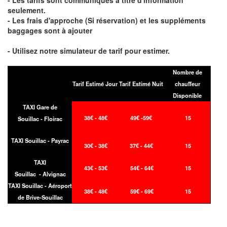
- Les tarifs sont communiqués à titre d'information
seulement.
- Les frais d'approche (Si réservation) et les suppléments
baggages sont à ajouter
- Utilisez notre simulateur de tarif pour estimer.
Nombre de
Tarif Estimé Jour
Tarif Estimé Nuit
chauffeur
Disponible
TAXI Gare de
38€ - 48€
49€ -59€
15
Souillac - Floirac
TAXI Souillac - Payrac
30€ - 38€
37€ - 44€
15
TAXI
43€ - 53€
54€ - 64€
15
Souillac - Alvignac
TAXI Souillac - Aéroport
38€ - 48€
59€ - 69€
15
de Brive-Souillac