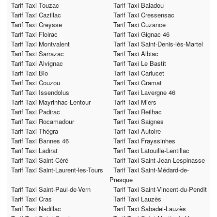
Tarif Taxi Touzac
Tarif Taxi Baladou
Tarif Taxi Cazillac
Tarif Taxi Cressensac
Tarif Taxi Creysse
Tarif Taxi Cuzance
Tarif Taxi Floirac
Tarif Taxi Gignac 46
Tarif Taxi Montvalent
Tarif Taxi Saint-Denis-lès-Martel
Tarif Taxi Sarrazac
Tarif Taxi Albiac
Tarif Taxi Alvignac
Tarif Taxi Le Bastit
Tarif Taxi Bio
Tarif Taxi Carlucet
Tarif Taxi Couzou
Tarif Taxi Gramat
Tarif Taxi Issendolus
Tarif Taxi Lavergne 46
Tarif Taxi Mayrinhac-Lentour
Tarif Taxi Miers
Tarif Taxi Padirac
Tarif Taxi Reilhac
Tarif Taxi Rocamadour
Tarif Taxi Saignes
Tarif Taxi Thégra
Tarif Taxi Autoire
Tarif Taxi Bannes 46
Tarif Taxi Frayssinhes
Tarif Taxi Ladirat
Tarif Taxi Latouille-Lentillac
Tarif Taxi Saint-Céré
Tarif Taxi Saint-Jean-Lespinasse
Tarif Taxi Saint-Laurent-les-Tours
Tarif Taxi Saint-Médard-de-
Presque
Tarif Taxi Saint-Paul-de-Vern
Tarif Taxi Saint-Vincent-du-Pendit
Tarif Taxi Cras
Tarif Taxi Lauzès
Tarif Taxi Nadillac
Tarif Taxi Sabadel-Lauzès