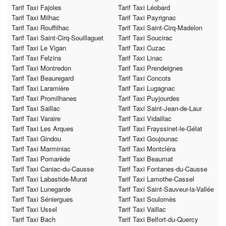
Tarif Taxi Fajoles
Tarif Taxi Léobard
Tarif Taxi Milhac
Tarif Taxi Payrignac
Tarif Taxi Rouffilhac
Tarif Taxi Saint-Cirq-Madelon
Tarif Taxi Saint-Cirq-Souillaguet
Tarif Taxi Soucirac
Tarif Taxi Le Vigan
Tarif Taxi Cuzac
Tarif Taxi Felzins
Tarif Taxi Linac
Tarif Taxi Montredon
Tarif Taxi Prendeignes
Tarif Taxi Beauregard
Tarif Taxi Concots
Tarif Taxi Laramière
Tarif Taxi Lugagnac
Tarif Taxi Promilhanes
Tarif Taxi Puyjourdes
Tarif Taxi Saillac
Tarif Taxi Saint-Jean-de-Laur
Tarif Taxi Varaire
Tarif Taxi Vidaillac
Tarif Taxi Les Arques
Tarif Taxi Frayssinet-le-Gélat
Tarif Taxi Gindou
Tarif Taxi Goujounac
Tarif Taxi Marminiac
Tarif Taxi Montcléra
Tarif Taxi Pomarède
Tarif Taxi Beaumat
Tarif Taxi Caniac-du-Causse
Tarif Taxi Fontanes-du-Causse
Tarif Taxi Labastide-Murat
Tarif Taxi Lamothe-Cassel
Tarif Taxi Lunegarde
Tarif Taxi Saint-Sauveur-la-Vallée
Tarif Taxi Séniergues
Tarif Taxi Soulomès
Tarif Taxi Ussel
Tarif Taxi Vaillac
Tarif Taxi Bach
Tarif Taxi Belfort-du-Quercy