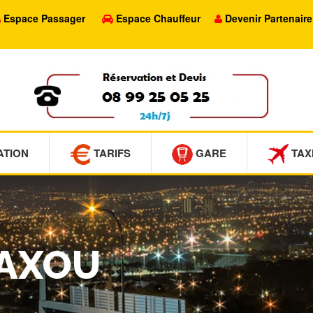
Espace Passager
Espace Chauffeur
Devenir Partenaire
ATION
TARIFS
GARE
TAX
MAXOU