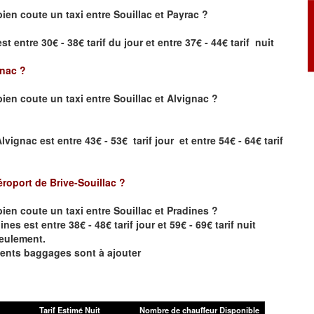
ien coute un taxi entre
Souillac
et
Payrac
?
st entre 30€ - 38€ tarif du jour et entre 37€ - 44€ tarif nuit
gnac
?
ien coute un taxi entre
Souillac
et
Alvignac
?
Alvignac
est entre 43€ - 53€ tarif jour et entre 54€ - 64€ tarif
éroport de Brive-Souillac
?
ien coute un taxi entre
Souillac
et Pradines
?
ines est entre 38€ - 48€ tarif jour et 59€ - 69€ tarif nuit
seulement.
éments baggages sont à ajouter
Tarif Estimé Nuit
Nombre de chauffeur Disponible