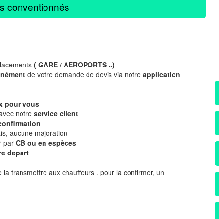
s conventionnés
placements
( GARE / AEROPORTS ..)
tanément
de votre demande de devis via notre
application
x
pour vous
 avec notre
service client
 confirmation
is, aucune majoration
r par
CB ou en espèces
re depart
 la transmettre aux chauffeurs . pour la confirmer, un