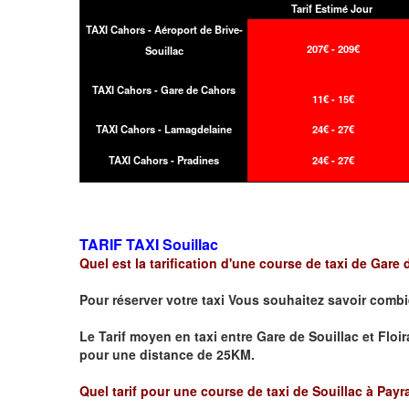
Tarif Estimé Jour
TAXI Cahors - Aéroport de Brive-
207€ - 209€
Souillac
TAXI Cahors - Gare de Cahors
11€ - 15€
TAXI Cahors - Lamagdelaine
24€ - 27€
TAXI Cahors - Pradines
24€ - 27€
TARIF TAXI
Souillac
Quel est la tarification d'une course de taxi de
Gare d
Pour réserver votre taxi Vous souhaitez savoir
combi
Le Tarif moyen en taxi entre
Gare de Souillac
et
Floi
pour une distance de 25KM.
Quel tarif pour une course de taxi de
Souillac
à
Payr