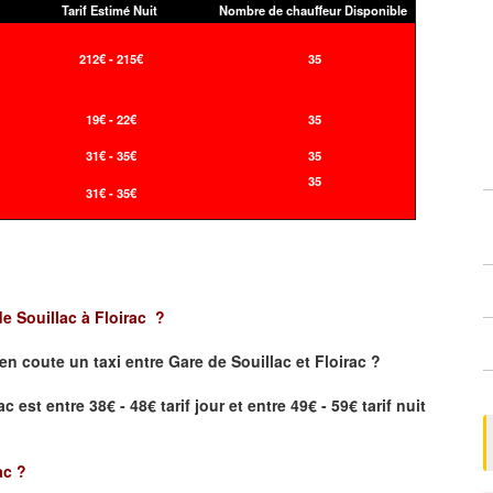
Tarif Estimé Nuit
Nombre de chauffeur Disponible
212€ - 215€
35
19€ - 22€
35
31€ - 35€
35
35
31€ - 35€
e Souillac
à
Floirac
?
en coute un taxi
entre
Gare de Souillac
et
Floirac
?
rac
est entre 38€ - 48€ tarif jour et entre 49€ - 59€ tarif nuit
ac
?