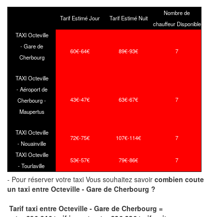
Nombre de
Tarif Estimé Jour
Tarif Estimé Nuit
chauffeur Disponible
TAXI Octeville
- Gare de
60€-64€
89€-93€
7
Cherbourg
TAXI Octeville
- Aéroport de
43€-47€
63€-67€
7
Cherbourg -
Maupertus
TAXI Octeville
72€-75€
107€-114€
7
- Nouainville
TAXI Octeville
53€-57€
79€-86€
7
- Tourlaville
- Pour réserver votre taxi Vous souhaitez savoir
combien coute
un taxi
entre Octeville - Gare de Cherbourg ?
Tarif taxi entre Octeville - Gare de Cherbourg =