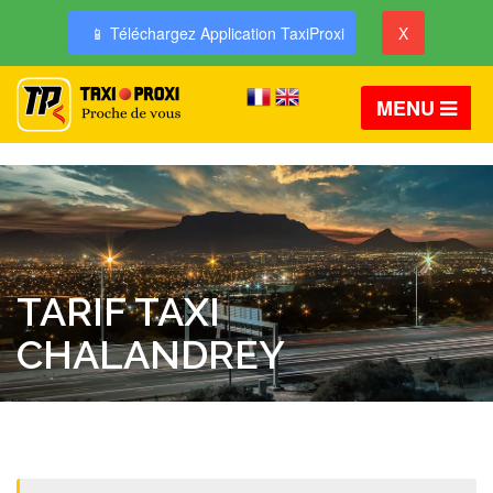
📱 Téléchargez Application TaxiProxi
X
MENU
TARIF TAXI
CHALANDREY