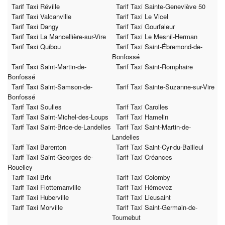
Tarif Taxi Réville
Tarif Taxi Sainte-Geneviève 50
Tarif Taxi Valcanville
Tarif Taxi Le Vicel
Tarif Taxi Dangy
Tarif Taxi Gourfaleur
Tarif Taxi La Mancellière-sur-Vire
Tarif Taxi Le Mesnil-Herman
Tarif Taxi Quibou
Tarif Taxi Saint-Ébremond-de-
Bonfossé
Tarif Taxi Saint-Martin-de-
Tarif Taxi Saint-Romphaire
Bonfossé
Tarif Taxi Saint-Samson-de-
Tarif Taxi Sainte-Suzanne-sur-Vire
Bonfossé
Tarif Taxi Soulles
Tarif Taxi Carolles
Tarif Taxi Saint-Michel-des-Loups
Tarif Taxi Hamelin
Tarif Taxi Saint-Brice-de-Landelles
Tarif Taxi Saint-Martin-de-
Landelles
Tarif Taxi Barenton
Tarif Taxi Saint-Cyr-du-Bailleul
Tarif Taxi Saint-Georges-de-
Tarif Taxi Créances
Rouelley
Tarif Taxi Brix
Tarif Taxi Colomby
Tarif Taxi Flottemanville
Tarif Taxi Hémevez
Tarif Taxi Huberville
Tarif Taxi Lieusaint
Tarif Taxi Morville
Tarif Taxi Saint-Germain-de-
Tournebut