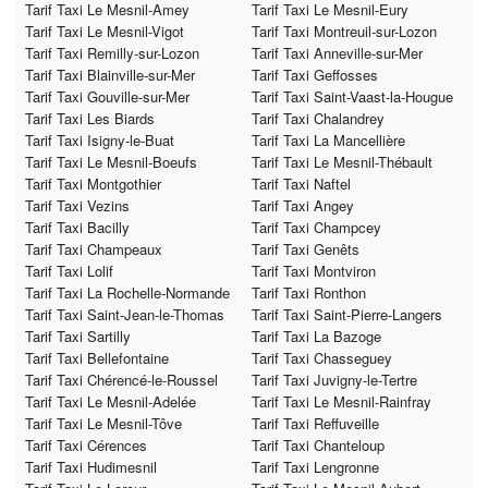
Tarif Taxi Le Mesnil-Amey
Tarif Taxi Le Mesnil-Eury
Tarif Taxi Le Mesnil-Vigot
Tarif Taxi Montreuil-sur-Lozon
Tarif Taxi Remilly-sur-Lozon
Tarif Taxi Anneville-sur-Mer
Tarif Taxi Blainville-sur-Mer
Tarif Taxi Geffosses
Tarif Taxi Gouville-sur-Mer
Tarif Taxi Saint-Vaast-la-Hougue
Tarif Taxi Les Biards
Tarif Taxi Chalandrey
Tarif Taxi Isigny-le-Buat
Tarif Taxi La Mancellière
Tarif Taxi Le Mesnil-Boeufs
Tarif Taxi Le Mesnil-Thébault
Tarif Taxi Montgothier
Tarif Taxi Naftel
Tarif Taxi Vezins
Tarif Taxi Angey
Tarif Taxi Bacilly
Tarif Taxi Champcey
Tarif Taxi Champeaux
Tarif Taxi Genêts
Tarif Taxi Lolif
Tarif Taxi Montviron
Tarif Taxi La Rochelle-Normande
Tarif Taxi Ronthon
Tarif Taxi Saint-Jean-le-Thomas
Tarif Taxi Saint-Pierre-Langers
Tarif Taxi Sartilly
Tarif Taxi La Bazoge
Tarif Taxi Bellefontaine
Tarif Taxi Chasseguey
Tarif Taxi Chérencé-le-Roussel
Tarif Taxi Juvigny-le-Tertre
Tarif Taxi Le Mesnil-Adelée
Tarif Taxi Le Mesnil-Rainfray
Tarif Taxi Le Mesnil-Tôve
Tarif Taxi Reffuveille
Tarif Taxi Cérences
Tarif Taxi Chanteloup
Tarif Taxi Hudimesnil
Tarif Taxi Lengronne