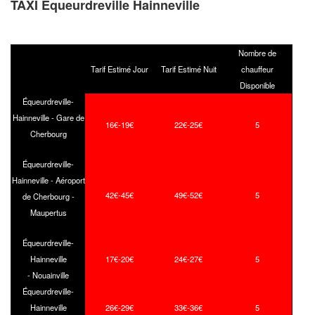
TAXI Equeurdreville Hainneville
Nombre de
Tarif Estimé Jour
Tarif Estimé Nuit
chauffeur
Disponible
Équeurdreville-
Hainneville - Gare de
16€-19€
22€-25€
5
Cherbourg
Équeurdreville-
Hainneville - Aéroport
42€-45€
49€-52€
5
de Cherbourg -
Maupertus
Équeurdreville-
Hainneville
17€-20€
24€-27€
5
- Nouainville
Équeurdreville-
Hainneville
26€-29€
33€-36€
5