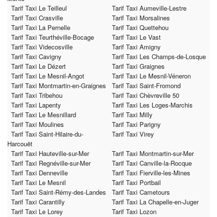
Tarif Taxi Le Teilleul
Tarif Taxi Aumeville-Lestre
Tarif Taxi Crasville
Tarif Taxi Morsalines
Tarif Taxi La Pernelle
Tarif Taxi Quettehou
Tarif Taxi Teurthéville-Bocage
Tarif Taxi Le Vast
Tarif Taxi Videcosville
Tarif Taxi Amigny
Tarif Taxi Cavigny
Tarif Taxi Les Champs-de-Losque
Tarif Taxi Le Dézert
Tarif Taxi Graignes
Tarif Taxi Le Mesnil-Angot
Tarif Taxi Le Mesnil-Véneron
Tarif Taxi Montmartin-en-Graignes
Tarif Taxi Saint-Fromond
Tarif Taxi Tribehou
Tarif Taxi Chèvreville 50
Tarif Taxi Lapenty
Tarif Taxi Les Loges-Marchis
Tarif Taxi Le Mesnillard
Tarif Taxi Milly
Tarif Taxi Moulines
Tarif Taxi Parigny
Tarif Taxi Saint-Hilaire-du-
Tarif Taxi Virey
Harcouët
Tarif Taxi Hauteville-sur-Mer
Tarif Taxi Montmartin-sur-Mer
Tarif Taxi Regnéville-sur-Mer
Tarif Taxi Canville-la-Rocque
Tarif Taxi Denneville
Tarif Taxi Fierville-les-Mines
Tarif Taxi Le Mesnil
Tarif Taxi Portbail
Tarif Taxi Saint-Rémy-des-Landes
Tarif Taxi Cametours
Tarif Taxi Carantilly
Tarif Taxi La Chapelle-en-Juger
Tarif Taxi Le Lorey
Tarif Taxi Lozon