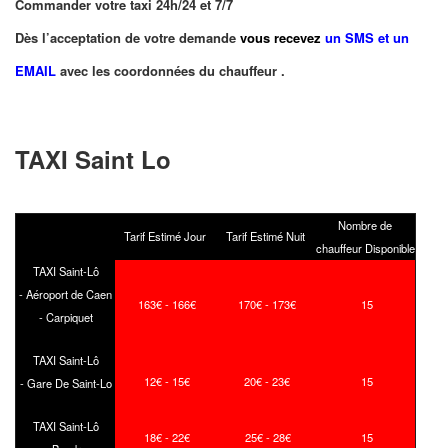
Commander votre taxi 24h/24 et 7/7
Dès l’acceptation de votre demande
vous recevez
un SMS et un
EMAIL
avec les coordonnées du chauffeur .
TAXI Saint Lo
Nombre de
Tarif Estimé Jour
Tarif Estimé Nuit
chauffeur Disponible
TAXI Saint-Lô
-
Aéroport de Caen
163
€ - 166
€
170
€ - 173
€
15
- Carpiquet
TAXI Saint-Lô
12
€ - 15
€
20
€ - 23
€
15
-
Gare De Saint-Lo
TAXI Saint-Lô
18
€ - 22
€
25
€ - 28
€
15