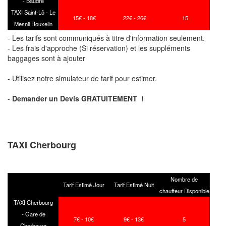
-
Baudre
TAXI Saint-Lô -
Le
15
€ - 18
€
22
€ - 26
€
15
Mesnil Rouxelin
- Les tarifs sont communiqués à titre d'information seulement.
- Les frais d'approche (Si réservation) et les suppléments
baggages sont à ajouter
- Utilisez notre simulateur de tarif pour estimer.
-
Demander un Devis GRATUITEMENT !
TAXI Cherbourg
Nombre de
Tarif Estimé Jour
Tarif Estimé Nuit
chauffeur Disponible
TAXI Cherbourg
- Gare de
7€ - 10€
9€ - 13€
5
Cherbourg