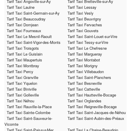
Tarif Taxi Angoville-sur-Ay
Tarif Taxi Bretteville-sur-Ay
Tarif Taxi Laulne
Tarif Taxi Lessay
Tarif Taxi Saint-Germain-sur-Ay
Tarif Taxi Vesly
Tarif Taxi Beaucoudray
Tarif Taxi Beuvrigny
Tarif Taxi Domjean
Tarif Taxi Fervaches
Tarif Taxi Fourneaux
Tarif Taxi Gouvets
Tarif Taxi Le Mesnil-Raoult
Tarif Taxi Saint-Louet-sur-Vire
Tarif Taxi Saint-Vigor-des-Monts
Tarif Taxi Tessy-sur-Vire
Tarif Taxi Troisgots
Tarif Taxi Le Chefresne
Tarif Taxi Le Guislain
Tarif Taxi Margueray
Tarif Taxi Maupertuis
Tarif Taxi Montabot
Tarif Taxi Montbray
Tarif Taxi Morigny
Tarif Taxi Percy
Tarif Taxi Villebaudon
Tarif Taxi Granville
Tarif Taxi Saint-Planchers
Tarif Taxi Yquelon
Tarif Taxi Besneville
Tarif Taxi Biniville
Tarif Taxi Catteville
Tarif Taxi Golleville
Tarif Taxi Hautteville-Bocage
Tarif Taxi Néhou
Tarif Taxi Orglandes
Tarif Taxi Rauville-la-Place
Tarif Taxi Reigneville-Bocage
Tarif Taxi Sainte-Colombe
Tarif Taxi Saint-Jacques-de-Néhou
Tarif Taxi Saint-Sauveur-le-
Tarif Taxi Saint-Aubin-des-Préaux
Vicomte
Tarif Taxi Saint-Pair-sur-Mer
Tarif Taxi La Chaise-Beaudoin