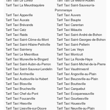
Tarif Taxi Le Loreur
Tarif Taxi Le Mesnil-Aubert
Tarif Taxi La Meurdraquière
Tarif Taxi Saint-Sauveur-la-
Pommeraye
Tarif Taxi Appeville
Tarif Taxi Auvers
Tarif Taxi Auxais
Tarif Taxi Baupte
Tarif Taxi Brévands
Tarif Taxi Carentan
Tarif Taxi Catz
Tarif Taxi Méautis
Tarif Taxi Raids
Tarif Taxi Saint-André-de-Bohon
Tarif Taxi Saint-Côme-du-Mont
Tarif Taxi Saint-Georges-de-Bohon
Tarif Taxi Saint-Hilaire-Petitville
Tarif Taxi Saint-Pellerin
Tarif Taxi Sainteny
Tarif Taxi Les Veys
Tarif Taxi Le Mesnilbus
Tarif Taxi Montcuit
Tarif Taxi Muneville-le-Bingard
Tarif Taxi La Ronde-Haye
Tarif Taxi Saint-Aubin-du-Perron
Tarif Taxi Saint-Michel-de-la-Pierre
Tarif Taxi Saint-Sauveur-Lendelin
Tarif Taxi Vaudrimesnil
Tarif Taxi Amfreville
Tarif Taxi Angoville-au-Plain
Tarif Taxi Audouville-la-Hubert
Tarif Taxi Beuzeville-au-Plain
Tarif Taxi Blosville
Tarif Taxi Boutteville
Tarif Taxi Brucheville
Tarif Taxi Carquebut
Tarif Taxi Chef-du-Pont
Tarif Taxi Écoqueneauville
Tarif Taxi Foucarville
Tarif Taxi Gourbesville
Tarif Taxi Hiesville
Tarif Taxi Houesville
Tarif Taxi Liesville-sur-Douve
Tarif Taxi Neuville-au-Plain