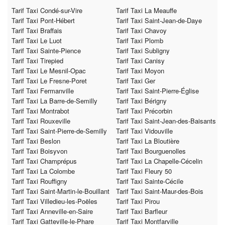
Tarif Taxi Condé-sur-Vire
Tarif Taxi La Meauffe
Tarif Taxi Pont-Hébert
Tarif Taxi Saint-Jean-de-Daye
Tarif Taxi Braffais
Tarif Taxi Chavoy
Tarif Taxi Le Luot
Tarif Taxi Plomb
Tarif Taxi Sainte-Pience
Tarif Taxi Subligny
Tarif Taxi Tirepied
Tarif Taxi Canisy
Tarif Taxi Le Mesnil-Opac
Tarif Taxi Moyon
Tarif Taxi Le Fresne-Poret
Tarif Taxi Ger
Tarif Taxi Fermanville
Tarif Taxi Saint-Pierre-Église
Tarif Taxi La Barre-de-Semilly
Tarif Taxi Bérigny
Tarif Taxi Montrabot
Tarif Taxi Précorbin
Tarif Taxi Rouxeville
Tarif Taxi Saint-Jean-des-Baisants
Tarif Taxi Saint-Pierre-de-Semilly
Tarif Taxi Vidouville
Tarif Taxi Beslon
Tarif Taxi La Bloutière
Tarif Taxi Boisyvon
Tarif Taxi Bourguenolles
Tarif Taxi Champrépus
Tarif Taxi La Chapelle-Cécelin
Tarif Taxi La Colombe
Tarif Taxi Fleury 50
Tarif Taxi Rouffigny
Tarif Taxi Sainte-Cécile
Tarif Taxi Saint-Martin-le-Bouillant
Tarif Taxi Saint-Maur-des-Bois
Tarif Taxi Villedieu-les-Poëles
Tarif Taxi Pirou
Tarif Taxi Anneville-en-Saire
Tarif Taxi Barfleur
Tarif Taxi Gatteville-le-Phare
Tarif Taxi Montfarville