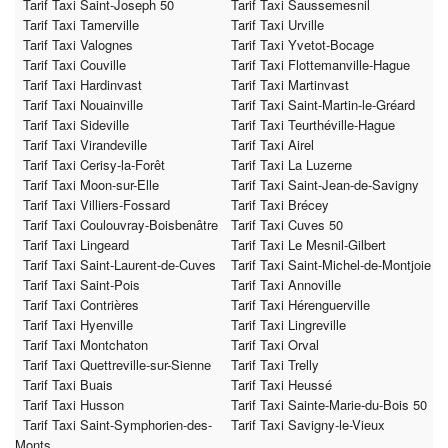
Tarif Taxi Saint-Joseph 50
Tarif Taxi Saussemesnil
Tarif Taxi Tamerville
Tarif Taxi Urville
Tarif Taxi Valognes
Tarif Taxi Yvetot-Bocage
Tarif Taxi Couville
Tarif Taxi Flottemanville-Hague
Tarif Taxi Hardinvast
Tarif Taxi Martinvast
Tarif Taxi Nouainville
Tarif Taxi Saint-Martin-le-Gréard
Tarif Taxi Sideville
Tarif Taxi Teurthéville-Hague
Tarif Taxi Virandeville
Tarif Taxi Airel
Tarif Taxi Cerisy-la-Forêt
Tarif Taxi La Luzerne
Tarif Taxi Moon-sur-Elle
Tarif Taxi Saint-Jean-de-Savigny
Tarif Taxi Villiers-Fossard
Tarif Taxi Brécey
Tarif Taxi Coulouvray-Boisbenâtre
Tarif Taxi Cuves 50
Tarif Taxi Lingeard
Tarif Taxi Le Mesnil-Gilbert
Tarif Taxi Saint-Laurent-de-Cuves
Tarif Taxi Saint-Michel-de-Montjoie
Tarif Taxi Saint-Pois
Tarif Taxi Annoville
Tarif Taxi Contrières
Tarif Taxi Hérenguerville
Tarif Taxi Hyenville
Tarif Taxi Lingreville
Tarif Taxi Montchaton
Tarif Taxi Orval
Tarif Taxi Quettreville-sur-Sienne
Tarif Taxi Trelly
Tarif Taxi Buais
Tarif Taxi Heussé
Tarif Taxi Husson
Tarif Taxi Sainte-Marie-du-Bois 50
Tarif Taxi Saint-Symphorien-des-
Tarif Taxi Savigny-le-Vieux
Monts