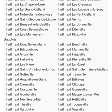
Tarif Taxi La Chapelle-Urée
Tarif Taxi Les Cresnays
Tarif Taxi Le Grand-Celland
Tarif Taxi Les Loges-sur-Brécey
Tarif Taxi Notre-Dame-de-Livoye
Tarif Taxi Le Petit-Celland
Tarif Taxi Saint-Georges-de-Livoye
Tarif Taxi Vernix
Tarif Taxi Beuzeville-la-Bastille
Tarif Taxi La Bonneville
Tarif Taxi Crosville-sur-Douve
Tarif Taxi Étienville
Tarif Taxi Les Moitiers-en-
Tarif Taxi Picauville
Bauptois
Tarif Taxi Donville-les-Bains
Tarif Taxi Benoîtville
Tarif Taxi Bricquebosq
Tarif Taxi Flamanville
Tarif Taxi Grosville
Tarif Taxi Héauville
Tarif Taxi Helleville
Tarif Taxi Pierreville 50
Tarif Taxi Les Pieux
Tarif Taxi Le Rozel
Tarif Taxi Saint-Christophe-du-Foc
Tarif Taxi Saint-Germain-le-Gaillard
Tarif Taxi Sotteville
Tarif Taxi Tréauville
Tarif Taxi Angoville-en-Saire
Tarif Taxi Brillevast
Tarif Taxi Carneville
Tarif Taxi Clitourps
Tarif Taxi Cosqueville
Tarif Taxi Gonneville
Tarif Taxi Gouberville
Tarif Taxi Maupertus-sur-Mer
Tarif Taxi Néville-sur-Mer
Tarif Taxi Réthôville
Tarif Taxi Théville
Tarif Taxi Tocqueville
Tarif Taxi Varouville
Tarif Taxi Vrasville