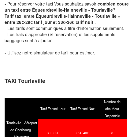
- Pour réserver votre taxi Vous souhaitez savoir
combien coute
un taxi entre Équeurdreville-Hainneville - Tourlaville
?
Tarif taxi entre Équeurdreville-Hainneville - Tourlaville =
entre 26€-29€ tarif jour et 33€-36€ tarif nuit .
- Les tarifs sont communiqués à titre d'information seulement.
- Les frais d'approche (Si réservation) et les suppléments
baggages sont à ajouter
- Utilisez notre simulateur de tarif pour estimer.
TAXI Tourlaville
Nombre de
Tarif Estimé Jour
Tarif Estimé Nuit
chauffeur
Disponible
Tourlaville - Aéroport
de Cherbourg -
30€-35€
35€-40€
8
Maupertus