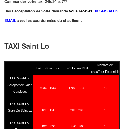
Commander votre taxi 24h/24 et 7/7
Dès l’acceptation de votre demande
vous recevez
un SMS et un
EMAIL
avec les coordonnées du chauffeur .
TAXI Saint Lo
Nombre de
Tarif Estimé Jour
Tarif Estimé Nuit
chauffeur Disponible
TAXI Saint-Lô
-
Aéroport de Caen
163
€ - 166
€
170
€ - 173
€
15
- Carpiquet
TAXI Saint-Lô
12
€ - 15
€
20
€ - 23
€
15
-
Gare De Saint-Lo
TAXI Saint-Lô
18
€ - 22
€
25
€ - 28
€
15