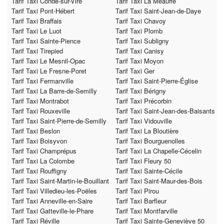
Tarif Taxi Condé-sur-Vire
Tarif Taxi La Meauffe
Tarif Taxi Pont-Hébert
Tarif Taxi Saint-Jean-de-Daye
Tarif Taxi Braffais
Tarif Taxi Chavoy
Tarif Taxi Le Luot
Tarif Taxi Plomb
Tarif Taxi Sainte-Pience
Tarif Taxi Subligny
Tarif Taxi Tirepied
Tarif Taxi Canisy
Tarif Taxi Le Mesnil-Opac
Tarif Taxi Moyon
Tarif Taxi Le Fresne-Poret
Tarif Taxi Ger
Tarif Taxi Fermanville
Tarif Taxi Saint-Pierre-Église
Tarif Taxi La Barre-de-Semilly
Tarif Taxi Bérigny
Tarif Taxi Montrabot
Tarif Taxi Précorbin
Tarif Taxi Rouxeville
Tarif Taxi Saint-Jean-des-Baisants
Tarif Taxi Saint-Pierre-de-Semilly
Tarif Taxi Vidouville
Tarif Taxi Beslon
Tarif Taxi La Bloutière
Tarif Taxi Boisyvon
Tarif Taxi Bourguenolles
Tarif Taxi Champrépus
Tarif Taxi La Chapelle-Cécelin
Tarif Taxi La Colombe
Tarif Taxi Fleury 50
Tarif Taxi Rouffigny
Tarif Taxi Sainte-Cécile
Tarif Taxi Saint-Martin-le-Bouillant
Tarif Taxi Saint-Maur-des-Bois
Tarif Taxi Villedieu-les-Poëles
Tarif Taxi Pirou
Tarif Taxi Anneville-en-Saire
Tarif Taxi Barfleur
Tarif Taxi Gatteville-le-Phare
Tarif Taxi Montfarville
Tarif Taxi Réville
Tarif Taxi Sainte-Geneviève 50