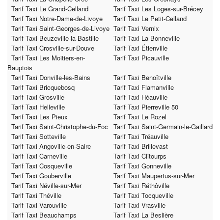
Tarif Taxi Le Grand-Celland
Tarif Taxi Les Loges-sur-Brécey
Tarif Taxi Notre-Dame-de-Livoye
Tarif Taxi Le Petit-Celland
Tarif Taxi Saint-Georges-de-Livoye
Tarif Taxi Vernix
Tarif Taxi Beuzeville-la-Bastille
Tarif Taxi La Bonneville
Tarif Taxi Crosville-sur-Douve
Tarif Taxi Étienville
Tarif Taxi Les Moitiers-en-
Tarif Taxi Picauville
Bauptois
Tarif Taxi Donville-les-Bains
Tarif Taxi Benoîtville
Tarif Taxi Bricquebosq
Tarif Taxi Flamanville
Tarif Taxi Grosville
Tarif Taxi Héauville
Tarif Taxi Helleville
Tarif Taxi Pierreville 50
Tarif Taxi Les Pieux
Tarif Taxi Le Rozel
Tarif Taxi Saint-Christophe-du-Foc
Tarif Taxi Saint-Germain-le-Gaillard
Tarif Taxi Sotteville
Tarif Taxi Tréauville
Tarif Taxi Angoville-en-Saire
Tarif Taxi Brillevast
Tarif Taxi Carneville
Tarif Taxi Clitourps
Tarif Taxi Cosqueville
Tarif Taxi Gonneville
Tarif Taxi Gouberville
Tarif Taxi Maupertus-sur-Mer
Tarif Taxi Néville-sur-Mer
Tarif Taxi Réthôville
Tarif Taxi Théville
Tarif Taxi Tocqueville
Tarif Taxi Varouville
Tarif Taxi Vrasville
Tarif Taxi Beauchamps
Tarif Taxi La Beslière