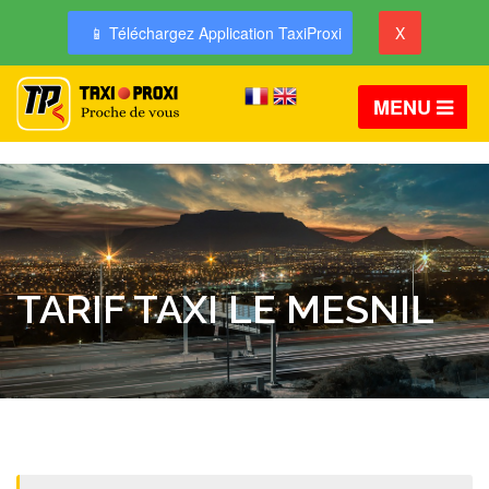
📱 Téléchargez Application TaxiProxi
X
MENU
TARIF TAXI LE MESNIL