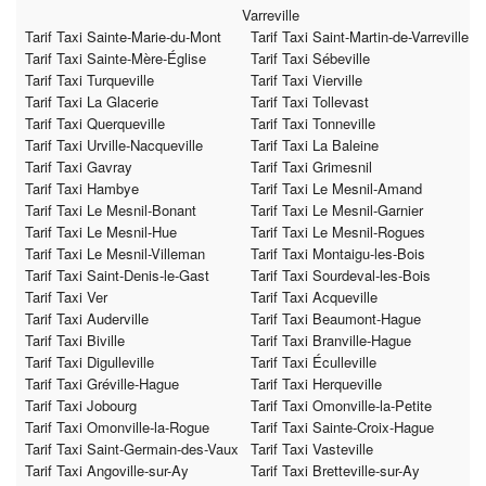
Varreville
Tarif Taxi Sainte-Marie-du-Mont
Tarif Taxi Saint-Martin-de-Varreville
Tarif Taxi Sainte-Mère-Église
Tarif Taxi Sébeville
Tarif Taxi Turqueville
Tarif Taxi Vierville
Tarif Taxi La Glacerie
Tarif Taxi Tollevast
Tarif Taxi Querqueville
Tarif Taxi Tonneville
Tarif Taxi Urville-Nacqueville
Tarif Taxi La Baleine
Tarif Taxi Gavray
Tarif Taxi Grimesnil
Tarif Taxi Hambye
Tarif Taxi Le Mesnil-Amand
Tarif Taxi Le Mesnil-Bonant
Tarif Taxi Le Mesnil-Garnier
Tarif Taxi Le Mesnil-Hue
Tarif Taxi Le Mesnil-Rogues
Tarif Taxi Le Mesnil-Villeman
Tarif Taxi Montaigu-les-Bois
Tarif Taxi Saint-Denis-le-Gast
Tarif Taxi Sourdeval-les-Bois
Tarif Taxi Ver
Tarif Taxi Acqueville
Tarif Taxi Auderville
Tarif Taxi Beaumont-Hague
Tarif Taxi Biville
Tarif Taxi Branville-Hague
Tarif Taxi Digulleville
Tarif Taxi Éculleville
Tarif Taxi Gréville-Hague
Tarif Taxi Herqueville
Tarif Taxi Jobourg
Tarif Taxi Omonville-la-Petite
Tarif Taxi Omonville-la-Rogue
Tarif Taxi Sainte-Croix-Hague
Tarif Taxi Saint-Germain-des-Vaux
Tarif Taxi Vasteville
Tarif Taxi Angoville-sur-Ay
Tarif Taxi Bretteville-sur-Ay