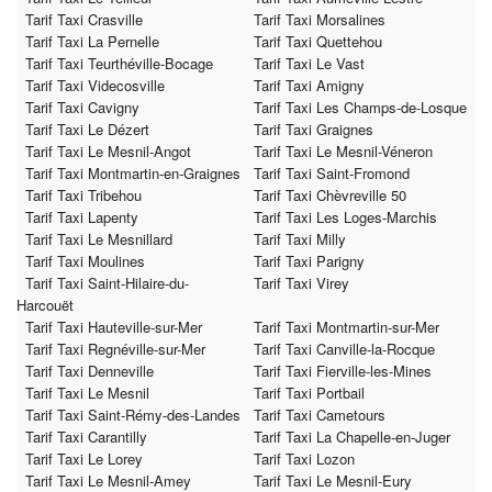
Tarif Taxi Crasville
Tarif Taxi Morsalines
Tarif Taxi La Pernelle
Tarif Taxi Quettehou
Tarif Taxi Teurthéville-Bocage
Tarif Taxi Le Vast
Tarif Taxi Videcosville
Tarif Taxi Amigny
Tarif Taxi Cavigny
Tarif Taxi Les Champs-de-Losque
Tarif Taxi Le Dézert
Tarif Taxi Graignes
Tarif Taxi Le Mesnil-Angot
Tarif Taxi Le Mesnil-Véneron
Tarif Taxi Montmartin-en-Graignes
Tarif Taxi Saint-Fromond
Tarif Taxi Tribehou
Tarif Taxi Chèvreville 50
Tarif Taxi Lapenty
Tarif Taxi Les Loges-Marchis
Tarif Taxi Le Mesnillard
Tarif Taxi Milly
Tarif Taxi Moulines
Tarif Taxi Parigny
Tarif Taxi Saint-Hilaire-du-
Tarif Taxi Virey
Harcouët
Tarif Taxi Hauteville-sur-Mer
Tarif Taxi Montmartin-sur-Mer
Tarif Taxi Regnéville-sur-Mer
Tarif Taxi Canville-la-Rocque
Tarif Taxi Denneville
Tarif Taxi Fierville-les-Mines
Tarif Taxi Le Mesnil
Tarif Taxi Portbail
Tarif Taxi Saint-Rémy-des-Landes
Tarif Taxi Cametours
Tarif Taxi Carantilly
Tarif Taxi La Chapelle-en-Juger
Tarif Taxi Le Lorey
Tarif Taxi Lozon
Tarif Taxi Le Mesnil-Amey
Tarif Taxi Le Mesnil-Eury