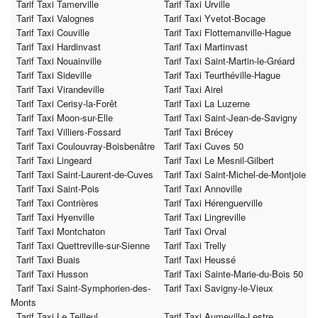
Tarif Taxi Tamerville
Tarif Taxi Urville
Tarif Taxi Valognes
Tarif Taxi Yvetot-Bocage
Tarif Taxi Couville
Tarif Taxi Flottemanville-Hague
Tarif Taxi Hardinvast
Tarif Taxi Martinvast
Tarif Taxi Nouainville
Tarif Taxi Saint-Martin-le-Gréard
Tarif Taxi Sideville
Tarif Taxi Teurthéville-Hague
Tarif Taxi Virandeville
Tarif Taxi Airel
Tarif Taxi Cerisy-la-Forêt
Tarif Taxi La Luzerne
Tarif Taxi Moon-sur-Elle
Tarif Taxi Saint-Jean-de-Savigny
Tarif Taxi Villiers-Fossard
Tarif Taxi Brécey
Tarif Taxi Coulouvray-Boisbenâtre
Tarif Taxi Cuves 50
Tarif Taxi Lingeard
Tarif Taxi Le Mesnil-Gilbert
Tarif Taxi Saint-Laurent-de-Cuves
Tarif Taxi Saint-Michel-de-Montjoie
Tarif Taxi Saint-Pois
Tarif Taxi Annoville
Tarif Taxi Contrières
Tarif Taxi Hérenguerville
Tarif Taxi Hyenville
Tarif Taxi Lingreville
Tarif Taxi Montchaton
Tarif Taxi Orval
Tarif Taxi Quettreville-sur-Sienne
Tarif Taxi Trelly
Tarif Taxi Buais
Tarif Taxi Heussé
Tarif Taxi Husson
Tarif Taxi Sainte-Marie-du-Bois 50
Tarif Taxi Saint-Symphorien-des-
Tarif Taxi Savigny-le-Vieux
Monts
Tarif Taxi Le Teilleul
Tarif Taxi Aumeville-Lestre