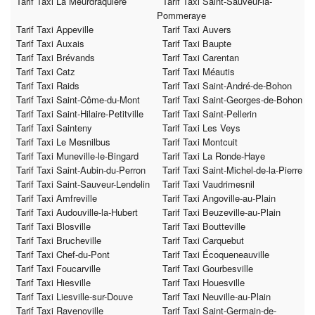
Tarif Taxi La Meurdraquière
Tarif Taxi Saint-Sauveur-la-
Pommeraye
Tarif Taxi Appeville
Tarif Taxi Auvers
Tarif Taxi Auxais
Tarif Taxi Baupte
Tarif Taxi Brévands
Tarif Taxi Carentan
Tarif Taxi Catz
Tarif Taxi Méautis
Tarif Taxi Raids
Tarif Taxi Saint-André-de-Bohon
Tarif Taxi Saint-Côme-du-Mont
Tarif Taxi Saint-Georges-de-Bohon
Tarif Taxi Saint-Hilaire-Petitville
Tarif Taxi Saint-Pellerin
Tarif Taxi Sainteny
Tarif Taxi Les Veys
Tarif Taxi Le Mesnilbus
Tarif Taxi Montcuit
Tarif Taxi Muneville-le-Bingard
Tarif Taxi La Ronde-Haye
Tarif Taxi Saint-Aubin-du-Perron
Tarif Taxi Saint-Michel-de-la-Pierre
Tarif Taxi Saint-Sauveur-Lendelin
Tarif Taxi Vaudrimesnil
Tarif Taxi Amfreville
Tarif Taxi Angoville-au-Plain
Tarif Taxi Audouville-la-Hubert
Tarif Taxi Beuzeville-au-Plain
Tarif Taxi Blosville
Tarif Taxi Boutteville
Tarif Taxi Brucheville
Tarif Taxi Carquebut
Tarif Taxi Chef-du-Pont
Tarif Taxi Écoqueneauville
Tarif Taxi Foucarville
Tarif Taxi Gourbesville
Tarif Taxi Hiesville
Tarif Taxi Houesville
Tarif Taxi Liesville-sur-Douve
Tarif Taxi Neuville-au-Plain
Tarif Taxi Ravenoville
Tarif Taxi Saint-Germain-de-