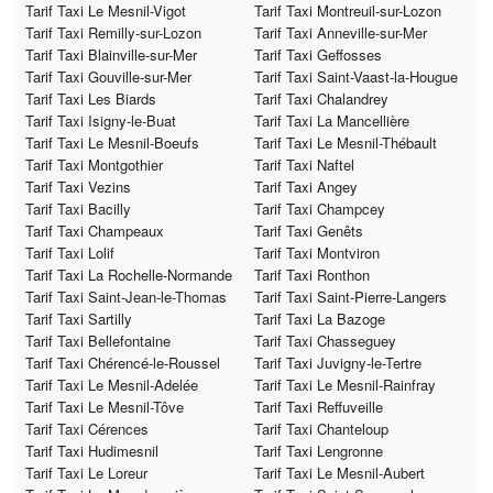
Tarif Taxi Le Mesnil-Vigot
Tarif Taxi Montreuil-sur-Lozon
Tarif Taxi Remilly-sur-Lozon
Tarif Taxi Anneville-sur-Mer
Tarif Taxi Blainville-sur-Mer
Tarif Taxi Geffosses
Tarif Taxi Gouville-sur-Mer
Tarif Taxi Saint-Vaast-la-Hougue
Tarif Taxi Les Biards
Tarif Taxi Chalandrey
Tarif Taxi Isigny-le-Buat
Tarif Taxi La Mancellière
Tarif Taxi Le Mesnil-Boeufs
Tarif Taxi Le Mesnil-Thébault
Tarif Taxi Montgothier
Tarif Taxi Naftel
Tarif Taxi Vezins
Tarif Taxi Angey
Tarif Taxi Bacilly
Tarif Taxi Champcey
Tarif Taxi Champeaux
Tarif Taxi Genêts
Tarif Taxi Lolif
Tarif Taxi Montviron
Tarif Taxi La Rochelle-Normande
Tarif Taxi Ronthon
Tarif Taxi Saint-Jean-le-Thomas
Tarif Taxi Saint-Pierre-Langers
Tarif Taxi Sartilly
Tarif Taxi La Bazoge
Tarif Taxi Bellefontaine
Tarif Taxi Chasseguey
Tarif Taxi Chérencé-le-Roussel
Tarif Taxi Juvigny-le-Tertre
Tarif Taxi Le Mesnil-Adelée
Tarif Taxi Le Mesnil-Rainfray
Tarif Taxi Le Mesnil-Tôve
Tarif Taxi Reffuveille
Tarif Taxi Cérences
Tarif Taxi Chanteloup
Tarif Taxi Hudimesnil
Tarif Taxi Lengronne
Tarif Taxi Le Loreur
Tarif Taxi Le Mesnil-Aubert