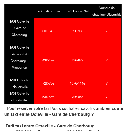
Nombre de
Tarif Estimé Jour
Tarif Estimé Nuit
chauffeur Disponible
TAXI Octeville
- Gare de
60€-64€
89€-93€
7
Cherbourg
TAXI Octeville
- Aéroport de
43€-47€
63€-67€
7
Cherbourg -
Maupertus
TAXI Octeville
72€-75€
107€-114€
7
- Nouainville
TAXI Octeville
53€-57€
79€-86€
7
- Tourlaville
- Pour réserver votre taxi Vous souhaitez savoir
combien coute
un taxi
entre Octeville - Gare de Cherbourg ?
Tarif taxi entre Octeville - Gare de Cherbourg =