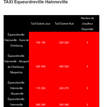
TAXI Equeurdreville Hainneville
Nombre de
Tarif Estimé Jour
Tarif Estimé Nuit
chauffeur
Disponible
Équeurdreville-
Hainneville - Gare de
16€-19€
22€-25€
5
Cherbourg
Équeurdreville-
Hainneville - Aéroport
42€-45€
49€-52€
5
de Cherbourg -
Maupertus
Équeurdreville-
Hainneville
17€-20€
24€-27€
5
- Nouainville
Équeurdreville-
Hainneville
26€-29€
33€-36€
5