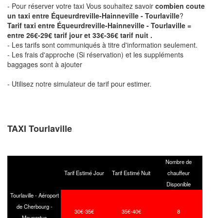
- Pour réserver votre taxi Vous souhaitez savoir
combien coute
un taxi entre Équeurdreville-Hainneville - Tourlaville
?
Tarif taxi entre Équeurdreville-Hainneville - Tourlaville =
entre 26€-29€ tarif jour et 33€-36€ tarif nuit .
- Les tarifs sont communiqués à titre d'information seulement.
- Les frais d'approche (Si réservation) et les suppléments
baggages sont à ajouter
- Utilisez notre simulateur de tarif pour estimer.
TAXI Tourlaville
Nombre de
Tarif Estimé Jour
Tarif Estimé Nuit
chauffeur
Disponible
Tourlaville - Aéroport
de Cherbourg -
30€-35€
35€-40€
8
Maupertus