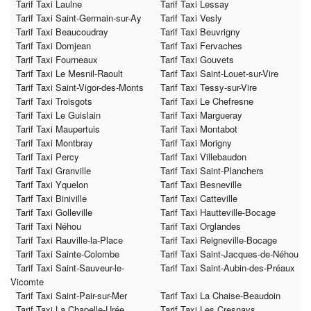
Tarif Taxi Laulne
Tarif Taxi Lessay
Tarif Taxi Saint-Germain-sur-Ay
Tarif Taxi Vesly
Tarif Taxi Beaucoudray
Tarif Taxi Beuvrigny
Tarif Taxi Domjean
Tarif Taxi Fervaches
Tarif Taxi Fourneaux
Tarif Taxi Gouvets
Tarif Taxi Le Mesnil-Raoult
Tarif Taxi Saint-Louet-sur-Vire
Tarif Taxi Saint-Vigor-des-Monts
Tarif Taxi Tessy-sur-Vire
Tarif Taxi Troisgots
Tarif Taxi Le Chefresne
Tarif Taxi Le Guislain
Tarif Taxi Margueray
Tarif Taxi Maupertuis
Tarif Taxi Montabot
Tarif Taxi Montbray
Tarif Taxi Morigny
Tarif Taxi Percy
Tarif Taxi Villebaudon
Tarif Taxi Granville
Tarif Taxi Saint-Planchers
Tarif Taxi Yquelon
Tarif Taxi Besneville
Tarif Taxi Biniville
Tarif Taxi Catteville
Tarif Taxi Golleville
Tarif Taxi Hautteville-Bocage
Tarif Taxi Néhou
Tarif Taxi Orglandes
Tarif Taxi Rauville-la-Place
Tarif Taxi Reigneville-Bocage
Tarif Taxi Sainte-Colombe
Tarif Taxi Saint-Jacques-de-Néhou
Tarif Taxi Saint-Sauveur-le-
Tarif Taxi Saint-Aubin-des-Préaux
Vicomte
Tarif Taxi Saint-Pair-sur-Mer
Tarif Taxi La Chaise-Beaudoin
Tarif Taxi La Chapelle-Urée
Tarif Taxi Les Cresnays