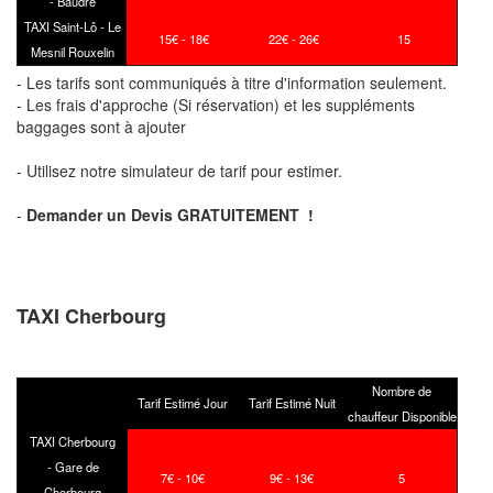
-
Baudre
TAXI Saint-Lô -
Le
15
€ - 18
€
22
€ - 26
€
15
Mesnil Rouxelin
- Les tarifs sont communiqués à titre d'information seulement.
- Les frais d'approche (Si réservation) et les suppléments
baggages sont à ajouter
- Utilisez notre simulateur de tarif pour estimer.
-
Demander un Devis GRATUITEMENT !
TAXI Cherbourg
Nombre de
Tarif Estimé Jour
Tarif Estimé Nuit
chauffeur Disponible
TAXI Cherbourg
- Gare de
7€ - 10€
9€ - 13€
5
Cherbourg