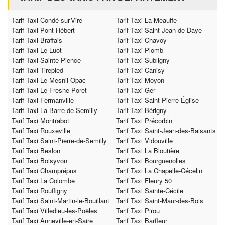
Tarif Taxi Condé-sur-Vire
Tarif Taxi La Meauffe
Tarif Taxi Pont-Hébert
Tarif Taxi Saint-Jean-de-Daye
Tarif Taxi Braffais
Tarif Taxi Chavoy
Tarif Taxi Le Luot
Tarif Taxi Plomb
Tarif Taxi Sainte-Pience
Tarif Taxi Subligny
Tarif Taxi Tirepied
Tarif Taxi Canisy
Tarif Taxi Le Mesnil-Opac
Tarif Taxi Moyon
Tarif Taxi Le Fresne-Poret
Tarif Taxi Ger
Tarif Taxi Fermanville
Tarif Taxi Saint-Pierre-Église
Tarif Taxi La Barre-de-Semilly
Tarif Taxi Bérigny
Tarif Taxi Montrabot
Tarif Taxi Précorbin
Tarif Taxi Rouxeville
Tarif Taxi Saint-Jean-des-Baisants
Tarif Taxi Saint-Pierre-de-Semilly
Tarif Taxi Vidouville
Tarif Taxi Beslon
Tarif Taxi La Bloutière
Tarif Taxi Boisyvon
Tarif Taxi Bourguenolles
Tarif Taxi Champrépus
Tarif Taxi La Chapelle-Cécelin
Tarif Taxi La Colombe
Tarif Taxi Fleury 50
Tarif Taxi Rouffigny
Tarif Taxi Sainte-Cécile
Tarif Taxi Saint-Martin-le-Bouillant
Tarif Taxi Saint-Maur-des-Bois
Tarif Taxi Villedieu-les-Poëles
Tarif Taxi Pirou
Tarif Taxi Anneville-en-Saire
Tarif Taxi Barfleur