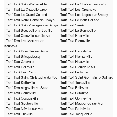
Tarif Taxi Saint-Pair-sur-Mer
Tarif Taxi La Chaise-Beaudoin
Tarif Taxi La Chapelle-Urée
Tarif Taxi Les Cresnays
Tarif Taxi Le Grand-Celland
Tarif Taxi Les Loges-sur-Brécey
Tarif Taxi Notre-Dame-de-Livoye
Tarif Taxi Le Petit-Celland
Tarif Taxi Saint-Georges-de-Livoye
Tarif Taxi Vernix
Tarif Taxi Beuzeville-la-Bastille
Tarif Taxi La Bonneville
Tarif Taxi Crosville-sur-Douve
Tarif Taxi Étienville
Tarif Taxi Les Moitiers-en-
Tarif Taxi Picauville
Bauptois
Tarif Taxi Donville-les-Bains
Tarif Taxi Benoîtville
Tarif Taxi Bricquebosq
Tarif Taxi Flamanville
Tarif Taxi Grosville
Tarif Taxi Héauville
Tarif Taxi Helleville
Tarif Taxi Pierreville 50
Tarif Taxi Les Pieux
Tarif Taxi Le Rozel
Tarif Taxi Saint-Christophe-du-Foc
Tarif Taxi Saint-Germain-le-Gaillard
Tarif Taxi Sotteville
Tarif Taxi Tréauville
Tarif Taxi Angoville-en-Saire
Tarif Taxi Brillevast
Tarif Taxi Carneville
Tarif Taxi Clitourps
Tarif Taxi Cosqueville
Tarif Taxi Gonneville
Tarif Taxi Gouberville
Tarif Taxi Maupertus-sur-Mer
Tarif Taxi Néville-sur-Mer
Tarif Taxi Réthôville
Tarif Taxi Théville
Tarif Taxi Tocqueville