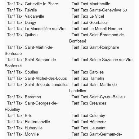
Tarif Taxi Gatteville-le-Phare
Tarif Taxi Montfarville
Tarif Taxi Réville
Tarif Taxi Sainte-Geneviève 50
Tarif Taxi Valcanville
Tarif Taxi Le Vicel
Tarif Taxi Dangy
Tarif Taxi Gourfaleur
Tarif Taxi La Mancellière-sur-Vire
Tarif Taxi Le Mesnil-Herman
Tarif Taxi Quibou
Tarif Taxi Saint-Ébremond-de-
Bonfossé
Tarif Taxi Saint-Martin-de-
Tarif Taxi Saint-Romphaire
Bonfossé
Tarif Taxi Saint-Samson-de-
Tarif Taxi Sainte-Suzanne-sur-Vire
Bonfossé
Tarif Taxi Soulles
Tarif Taxi Carolles
Tarif Taxi Saint-Michel-des-Loups
Tarif Taxi Hamelin
Tarif Taxi Saint-Brice-de-Landelles
Tarif Taxi Saint-Martin-de-
Landelles
Tarif Taxi Barenton
Tarif Taxi Saint-Cyr-du-Bailleul
Tarif Taxi Saint-Georges-de-
Tarif Taxi Créances
Rouelley
Tarif Taxi Brix
Tarif Taxi Colomby
Tarif Taxi Flottemanville
Tarif Taxi Hémevez
Tarif Taxi Huberville
Tarif Taxi Lieusaint
Tarif Taxi Morville
Tarif Taxi Saint-Germain-de-