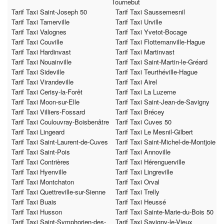
Tournebut
Tarif Taxi Saint-Joseph 50
Tarif Taxi Saussemesnil
Tarif Taxi Tamerville
Tarif Taxi Urville
Tarif Taxi Valognes
Tarif Taxi Yvetot-Bocage
Tarif Taxi Couville
Tarif Taxi Flottemanville-Hague
Tarif Taxi Hardinvast
Tarif Taxi Martinvast
Tarif Taxi Nouainville
Tarif Taxi Saint-Martin-le-Gréard
Tarif Taxi Sideville
Tarif Taxi Teurthéville-Hague
Tarif Taxi Virandeville
Tarif Taxi Airel
Tarif Taxi Cerisy-la-Forêt
Tarif Taxi La Luzerne
Tarif Taxi Moon-sur-Elle
Tarif Taxi Saint-Jean-de-Savigny
Tarif Taxi Villiers-Fossard
Tarif Taxi Brécey
Tarif Taxi Coulouvray-Boisbenâtre
Tarif Taxi Cuves 50
Tarif Taxi Lingeard
Tarif Taxi Le Mesnil-Gilbert
Tarif Taxi Saint-Laurent-de-Cuves
Tarif Taxi Saint-Michel-de-Montjoie
Tarif Taxi Saint-Pois
Tarif Taxi Annoville
Tarif Taxi Contrières
Tarif Taxi Hérenguerville
Tarif Taxi Hyenville
Tarif Taxi Lingreville
Tarif Taxi Montchaton
Tarif Taxi Orval
Tarif Taxi Quettreville-sur-Sienne
Tarif Taxi Trelly
Tarif Taxi Buais
Tarif Taxi Heussé
Tarif Taxi Husson
Tarif Taxi Sainte-Marie-du-Bois 50
Tarif Taxi Saint-Symphorien-des-
Tarif Taxi Savigny-le-Vieux