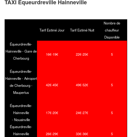
TAXI Equeurdreville Hainneville
Nombre de
Tarif Estimé Jour
Tarif Estimé Nuit
chauffeur
Disponible
Équeurdreville-
Hainneville - Gare de
16€-19€
22€-25€
5
Cherbourg
Équeurdreville-
Hainneville - Aéroport
42€-45€
49€-52€
5
de Cherbourg -
Maupertus
Équeurdreville-
Hainneville
17€-20€
24€-27€
5
- Nouainville
Équeurdreville-
Hainneville
26€-29€
33€-36€
5