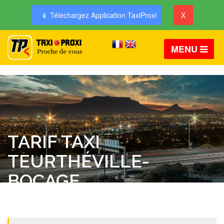
📱 Téléchargez Application TaxiProxi
X
MENU
TARIF TAXI
TEURTHÉVILLE-
BOCAGE