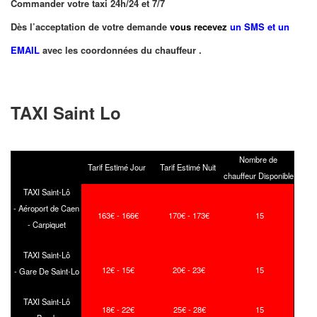
Commander votre taxi 24h/24 et 7/7
Dès l’acceptation de votre demande
vous recevez
un SMS et un
EMAIL
avec les coordonnées du chauffeur .
TAXI Saint Lo
Nombre de
Tarif Estimé Jour
Tarif Estimé Nuit
chauffeur Disponible
TAXI Saint-Lô
-
Aéroport de Caen
163
€ - 166
€
170
€ - 173
€
15
- Carpiquet
TAXI Saint-Lô
12
€ - 15
€
20
€ - 23
€
15
-
Gare De Saint-Lo
TAXI Saint-Lô
18
€ - 22
€
25
€ - 28
€
15