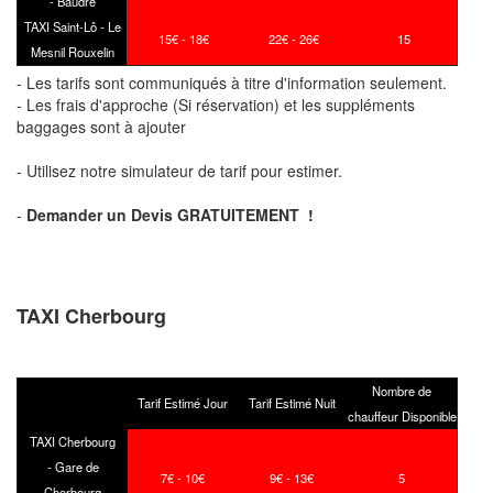
-
Baudre
TAXI Saint-Lô -
Le
15
€ - 18
€
22
€ - 26
€
15
Mesnil Rouxelin
- Les tarifs sont communiqués à titre d'information seulement.
- Les frais d'approche (Si réservation) et les suppléments
baggages sont à ajouter
- Utilisez notre simulateur de tarif pour estimer.
-
Demander un Devis GRATUITEMENT !
TAXI Cherbourg
Nombre de
Tarif Estimé Jour
Tarif Estimé Nuit
chauffeur Disponible
TAXI Cherbourg
- Gare de
7€ - 10€
9€ - 13€
5
Cherbourg