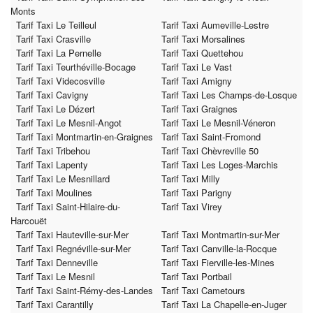
Monts
Tarif Taxi Le Teilleul
Tarif Taxi Aumeville-Lestre
Tarif Taxi Crasville
Tarif Taxi Morsalines
Tarif Taxi La Pernelle
Tarif Taxi Quettehou
Tarif Taxi Teurthéville-Bocage
Tarif Taxi Le Vast
Tarif Taxi Videcosville
Tarif Taxi Amigny
Tarif Taxi Cavigny
Tarif Taxi Les Champs-de-Losque
Tarif Taxi Le Dézert
Tarif Taxi Graignes
Tarif Taxi Le Mesnil-Angot
Tarif Taxi Le Mesnil-Véneron
Tarif Taxi Montmartin-en-Graignes
Tarif Taxi Saint-Fromond
Tarif Taxi Tribehou
Tarif Taxi Chèvreville 50
Tarif Taxi Lapenty
Tarif Taxi Les Loges-Marchis
Tarif Taxi Le Mesnillard
Tarif Taxi Milly
Tarif Taxi Moulines
Tarif Taxi Parigny
Tarif Taxi Saint-Hilaire-du-
Tarif Taxi Virey
Harcouët
Tarif Taxi Hauteville-sur-Mer
Tarif Taxi Montmartin-sur-Mer
Tarif Taxi Regnéville-sur-Mer
Tarif Taxi Canville-la-Rocque
Tarif Taxi Denneville
Tarif Taxi Fierville-les-Mines
Tarif Taxi Le Mesnil
Tarif Taxi Portbail
Tarif Taxi Saint-Rémy-des-Landes
Tarif Taxi Cametours
Tarif Taxi Carantilly
Tarif Taxi La Chapelle-en-Juger