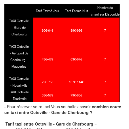
Nombre de
Tarif Estimé Jour
Tarif Estimé Nuit
chauffeur Disponible
TAXI Octeville
- Gare de
60€-64€
89€-93€
7
Cherbourg
TAXI Octeville
- Aéroport de
43€-47€
63€-67€
7
Cherbourg -
Maupertus
TAXI Octeville
72€-75€
107€-114€
7
- Nouainville
TAXI Octeville
53€-57€
79€-86€
7
- Tourlaville
- Pour réserver votre taxi Vous souhaitez savoir
combien coute
un taxi
entre Octeville - Gare de Cherbourg ?
Tarif taxi entre Octeville - Gare de Cherbourg =