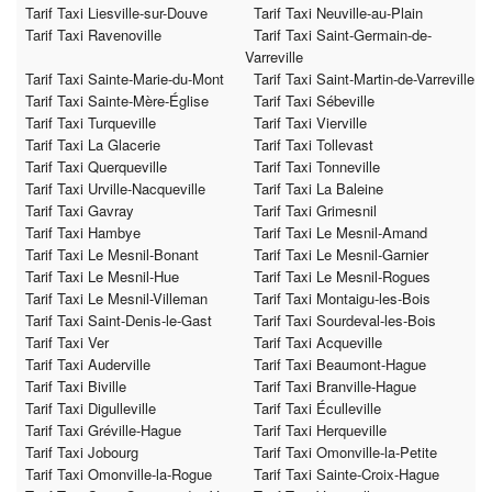
Tarif Taxi Liesville-sur-Douve
Tarif Taxi Neuville-au-Plain
Tarif Taxi Ravenoville
Tarif Taxi Saint-Germain-de-
Varreville
Tarif Taxi Sainte-Marie-du-Mont
Tarif Taxi Saint-Martin-de-Varreville
Tarif Taxi Sainte-Mère-Église
Tarif Taxi Sébeville
Tarif Taxi Turqueville
Tarif Taxi Vierville
Tarif Taxi La Glacerie
Tarif Taxi Tollevast
Tarif Taxi Querqueville
Tarif Taxi Tonneville
Tarif Taxi Urville-Nacqueville
Tarif Taxi La Baleine
Tarif Taxi Gavray
Tarif Taxi Grimesnil
Tarif Taxi Hambye
Tarif Taxi Le Mesnil-Amand
Tarif Taxi Le Mesnil-Bonant
Tarif Taxi Le Mesnil-Garnier
Tarif Taxi Le Mesnil-Hue
Tarif Taxi Le Mesnil-Rogues
Tarif Taxi Le Mesnil-Villeman
Tarif Taxi Montaigu-les-Bois
Tarif Taxi Saint-Denis-le-Gast
Tarif Taxi Sourdeval-les-Bois
Tarif Taxi Ver
Tarif Taxi Acqueville
Tarif Taxi Auderville
Tarif Taxi Beaumont-Hague
Tarif Taxi Biville
Tarif Taxi Branville-Hague
Tarif Taxi Digulleville
Tarif Taxi Éculleville
Tarif Taxi Gréville-Hague
Tarif Taxi Herqueville
Tarif Taxi Jobourg
Tarif Taxi Omonville-la-Petite
Tarif Taxi Omonville-la-Rogue
Tarif Taxi Sainte-Croix-Hague