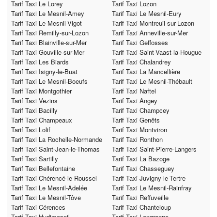
Tarif Taxi Le Lorey
Tarif Taxi Lozon
Tarif Taxi Le Mesnil-Amey
Tarif Taxi Le Mesnil-Eury
Tarif Taxi Le Mesnil-Vigot
Tarif Taxi Montreuil-sur-Lozon
Tarif Taxi Remilly-sur-Lozon
Tarif Taxi Anneville-sur-Mer
Tarif Taxi Blainville-sur-Mer
Tarif Taxi Geffosses
Tarif Taxi Gouville-sur-Mer
Tarif Taxi Saint-Vaast-la-Hougue
Tarif Taxi Les Biards
Tarif Taxi Chalandrey
Tarif Taxi Isigny-le-Buat
Tarif Taxi La Mancellière
Tarif Taxi Le Mesnil-Boeufs
Tarif Taxi Le Mesnil-Thébault
Tarif Taxi Montgothier
Tarif Taxi Naftel
Tarif Taxi Vezins
Tarif Taxi Angey
Tarif Taxi Bacilly
Tarif Taxi Champcey
Tarif Taxi Champeaux
Tarif Taxi Genêts
Tarif Taxi Lolif
Tarif Taxi Montviron
Tarif Taxi La Rochelle-Normande
Tarif Taxi Ronthon
Tarif Taxi Saint-Jean-le-Thomas
Tarif Taxi Saint-Pierre-Langers
Tarif Taxi Sartilly
Tarif Taxi La Bazoge
Tarif Taxi Bellefontaine
Tarif Taxi Chasseguey
Tarif Taxi Chérencé-le-Roussel
Tarif Taxi Juvigny-le-Tertre
Tarif Taxi Le Mesnil-Adelée
Tarif Taxi Le Mesnil-Rainfray
Tarif Taxi Le Mesnil-Tôve
Tarif Taxi Reffuveille
Tarif Taxi Cérences
Tarif Taxi Chanteloup
Tarif Taxi Hudimesnil
Tarif Taxi Lengronne