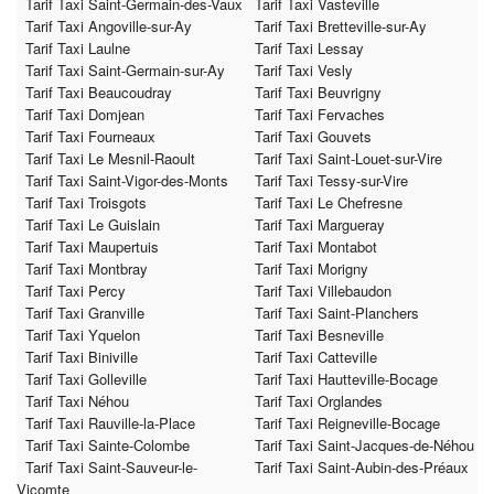
Tarif Taxi Saint-Germain-des-Vaux
Tarif Taxi Vasteville
Tarif Taxi Angoville-sur-Ay
Tarif Taxi Bretteville-sur-Ay
Tarif Taxi Laulne
Tarif Taxi Lessay
Tarif Taxi Saint-Germain-sur-Ay
Tarif Taxi Vesly
Tarif Taxi Beaucoudray
Tarif Taxi Beuvrigny
Tarif Taxi Domjean
Tarif Taxi Fervaches
Tarif Taxi Fourneaux
Tarif Taxi Gouvets
Tarif Taxi Le Mesnil-Raoult
Tarif Taxi Saint-Louet-sur-Vire
Tarif Taxi Saint-Vigor-des-Monts
Tarif Taxi Tessy-sur-Vire
Tarif Taxi Troisgots
Tarif Taxi Le Chefresne
Tarif Taxi Le Guislain
Tarif Taxi Margueray
Tarif Taxi Maupertuis
Tarif Taxi Montabot
Tarif Taxi Montbray
Tarif Taxi Morigny
Tarif Taxi Percy
Tarif Taxi Villebaudon
Tarif Taxi Granville
Tarif Taxi Saint-Planchers
Tarif Taxi Yquelon
Tarif Taxi Besneville
Tarif Taxi Biniville
Tarif Taxi Catteville
Tarif Taxi Golleville
Tarif Taxi Hautteville-Bocage
Tarif Taxi Néhou
Tarif Taxi Orglandes
Tarif Taxi Rauville-la-Place
Tarif Taxi Reigneville-Bocage
Tarif Taxi Sainte-Colombe
Tarif Taxi Saint-Jacques-de-Néhou
Tarif Taxi Saint-Sauveur-le-
Tarif Taxi Saint-Aubin-des-Préaux
Vicomte