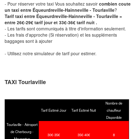
- Pour réserver votre taxi Vous souhaitez savoir
combien coute
un taxi entre Équeurdreville-Hainneville - Tourlaville
?
Tarif taxi entre Équeurdreville-Hainneville - Tourlaville =
entre 26€-29€ tarif jour et 33€-36€ tarif nuit .
- Les tarifs sont communiqués à titre d'information seulement.
- Les frais d'approche (Si réservation) et les suppléments
baggages sont à ajouter
- Utilisez notre simulateur de tarif pour estimer.
TAXI Tourlaville
Nombre de
Tarif Estimé Jour
Tarif Estimé Nuit
chauffeur
Disponible
Tourlaville - Aéroport
de Cherbourg -
30€-35€
35€-40€
8
Maupertus