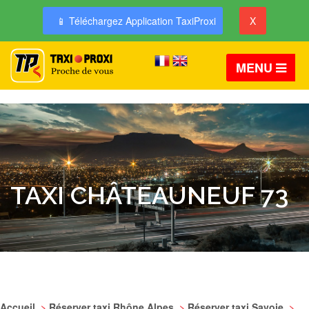
📱 Téléchargez Application TaxiProxi
X
MENU
TAXI CHÂTEAUNEUF 73
Accueil
>
Réserver taxi Rhône Alpes
>
Réserver taxi Savoie
>