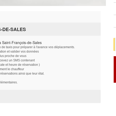
S-DE-SALES
 Saint-François-de-Sales
on de taxis pour préparer à l'avance vos déplacements.
ation et valider vos données
plus proche de vous
ecevez un SMS contenant
e et heure de réservation )
ment le chauffeur
servations ainsi que leur état.
plémentaires.