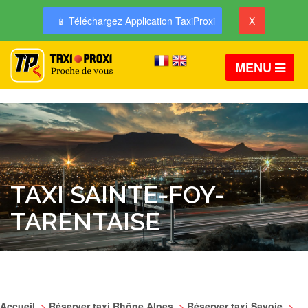
📱 Téléchargez Application TaxiProxi
X
MENU
TAXI SAINTE-FOY-
TARENTAISE
Accueil
>
Réserver taxi Rhône Alpes
>
Réserver taxi Savoie
>