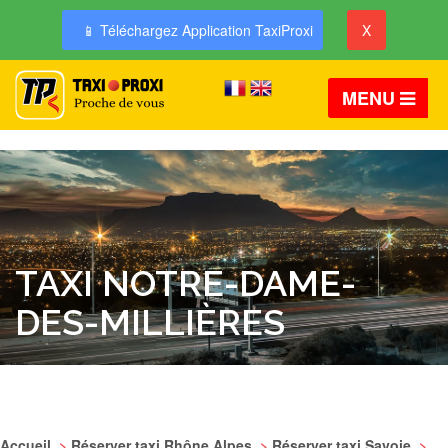
📱 Téléchargez Application TaxiProxi
X
MENU
TAXI NOTRE-DAME-
DES-MILLIÈRES
Accueil
>
Réserver taxi Rhône Alpes
>
Réserver taxi Savoie
>