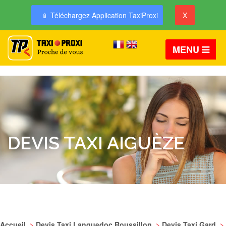
📱 Téléchargez Application TaxiProxi
X
MENU
DEVIS TAXI AIGUÈZE
Accueil
>
Devis Taxi Languedoc Roussillon
>
Devis Taxi Gard
>