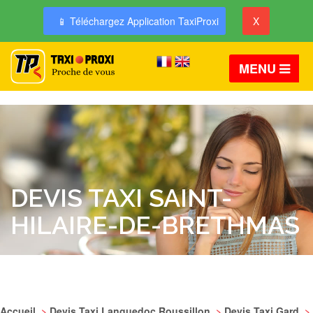
📱 Téléchargez Application TaxiProxi
X
MENU
DEVIS TAXI SAINT-
HILAIRE-DE-BRETHMAS
Accueil
>
Devis Taxi Languedoc Roussillon
>
Devis Taxi Gard
>