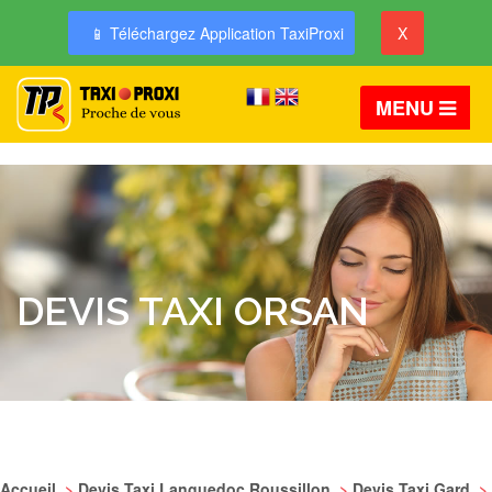
📱 Téléchargez Application TaxiProxi
X
MENU
DEVIS TAXI ORSAN
Accueil
>
Devis Taxi Languedoc Roussillon
>
Devis Taxi Gard
>