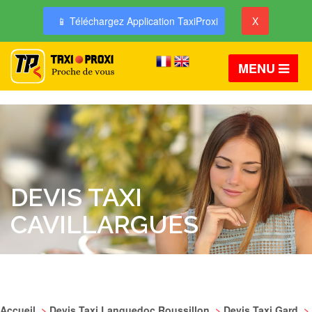
📱 Téléchargez Application TaxiProxi
X
MENU
DEVIS TAXI
CAVILLARGUES
Accueil
>
Devis Taxi Languedoc Roussillon
>
Devis Taxi Gard
>