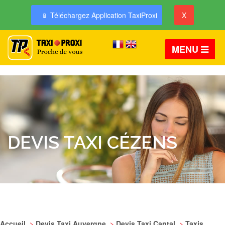
📱 Téléchargez Application TaxiProxi
X
MENU
DEVIS TAXI CÉZENS
Accueil
>
Devis Taxi Auvergne
>
Devis Taxi Cantal
>
Taxis