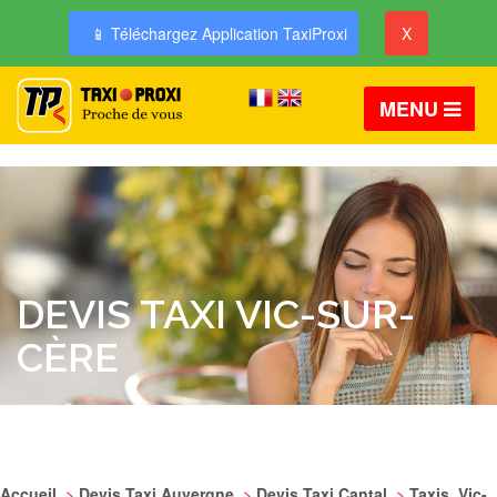
📱 Téléchargez Application TaxiProxi
X
MENU
DEVIS TAXI VIC-SUR-
CÈRE
Accueil
>
Devis Taxi Auvergne
>
Devis Taxi Cantal
>
Taxis Vic-