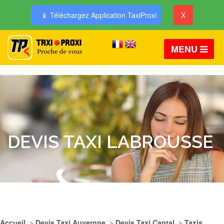
📱 Téléchargez Application TaxiProxi
X
MENU
DEVIS TAXI LABROUSSE
Accueil
>
Devis Taxi Auvergne
>
Devis Taxi Cantal
>
Taxis