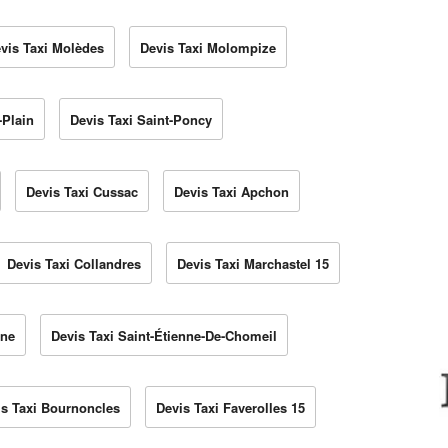
vis Taxi Molèdes
Devis Taxi Molompize
-Plain
Devis Taxi Saint-Poncy
Devis Taxi Cussac
Devis Taxi Apchon
Devis Taxi Collandres
Devis Taxi Marchastel 15
gne
Devis Taxi Saint-Étienne-De-Chomeil
is Taxi Bournoncles
Devis Taxi Faverolles 15