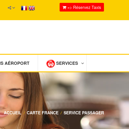
=> Réservez Taxis
IS AÉROPORT
SERVICES
ACCUEIL
/
CARTE FRANCE
/
SERVICE PASSAGER