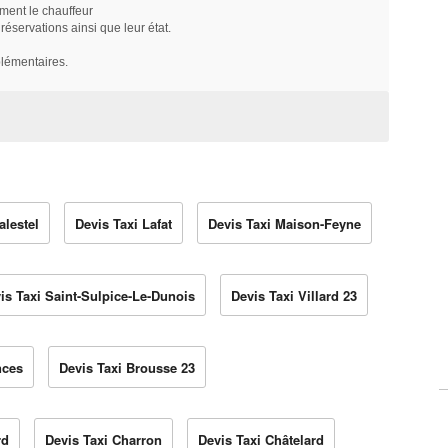
ment le chauffeur
servations ainsi que leur état.
plémentaires.
alestel
Devis Taxi Lafat
Devis Taxi Maison-Feyne
is Taxi Saint-Sulpice-Le-Dunois
Devis Taxi Villard 23
nces
Devis Taxi Brousse 23
rd
Devis Taxi Charron
Devis Taxi Châtelard