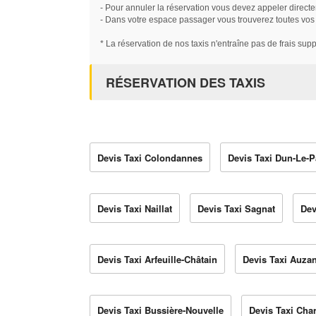
- Pour annuler la réservation vous devez appeler directe
- Dans votre espace passager vous trouverez toutes vos ré
* La réservation de nos taxis n'entraîne pas de frais sup
RÉSERVATION DES TAXIS
Devis Taxi Colondannes
Devis Taxi Dun-Le-P
Devis Taxi Naillat
Devis Taxi Sagnat
Dev
Devis Taxi Arfeuille-Châtain
Devis Taxi Auza
Devis Taxi Bussière-Nouvelle
Devis Taxi Cha