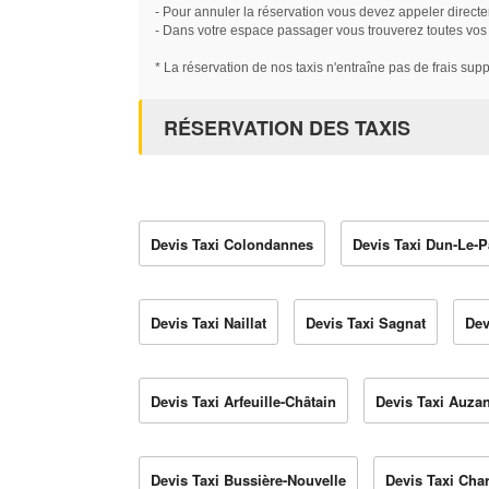
- Pour annuler la réservation vous devez appeler directe
- Dans votre espace passager vous trouverez toutes vos ré
* La réservation de nos taxis n'entraîne pas de frais sup
RÉSERVATION DES TAXIS
Devis Taxi Colondannes
Devis Taxi Dun-Le-P
Devis Taxi Naillat
Devis Taxi Sagnat
Dev
Devis Taxi Arfeuille-Châtain
Devis Taxi Auza
Devis Taxi Bussière-Nouvelle
Devis Taxi Cha