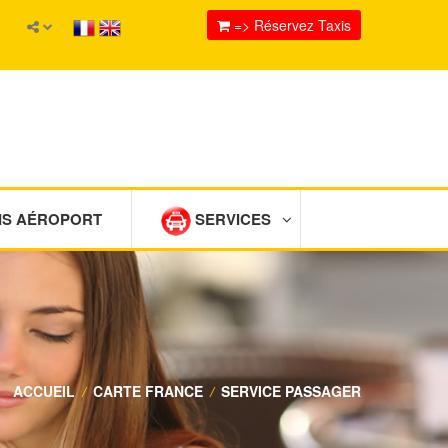
=> Réservez Taxis
IS AÉROPORT
SERVICES
ACCUEIL
/
CARTE FRANCE
/
SERVICE PASSAGER