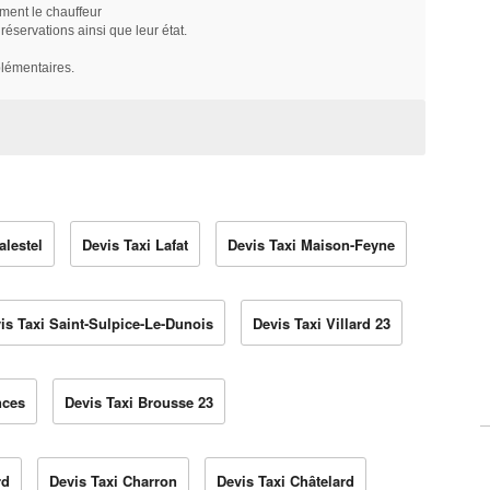
ment le chauffeur
servations ainsi que leur état.
plémentaires.
alestel
Devis Taxi Lafat
Devis Taxi Maison-Feyne
is Taxi Saint-Sulpice-Le-Dunois
Devis Taxi Villard 23
nces
Devis Taxi Brousse 23
rd
Devis Taxi Charron
Devis Taxi Châtelard