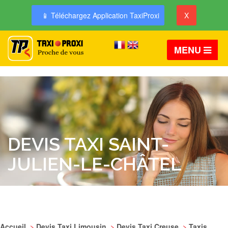
📱 Téléchargez Application TaxiProxi
X
MENU
DEVIS TAXI SAINT-
JULIEN-LE-CHÂTEL
Accueil
>
Devis Taxi Limousin
>
Devis Taxi Creuse
>
Taxis