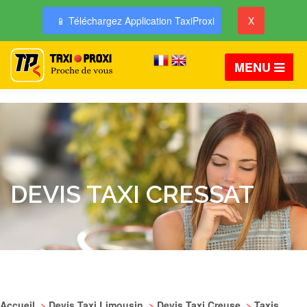
📱 Téléchargez Application TaxiProxi
X
MENU
DEVIS TAXI CRESSAT
Accueil
>
Devis Taxi Limousin
>
Devis Taxi Creuse
>
Taxis