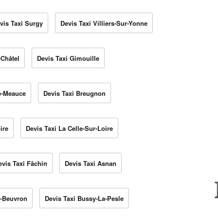
vis Taxi Surgy
Devis Taxi Villiers-Sur-Yonne
-Châtel
Devis Taxi Gimouille
ze-Meauce
Devis Taxi Breugnon
ire
Devis Taxi La Celle-Sur-Loire
evis Taxi Fâchin
Devis Taxi Asnan
r-Beuvron
Devis Taxi Bussy-La-Pesle