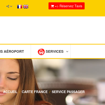
=> Réservez Taxis
IS AÉROPORT
SERVICES
ACCUEIL
/
CARTE FRANCE
/
SERVICE PASSAGER