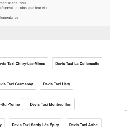
ment le chauffeur
servations ainsi que leur état.
plémentaires.
evis Taxi Chitry-Les-Mines
Devis Taxi La Collancelle
vis Taxi Germenay
Devis Taxi Héry
y-Sur-Yonne
Devis Taxi Montreuillon
y
Devis Taxi Sardy-Lès-Épiry
Devis Taxi Arthel