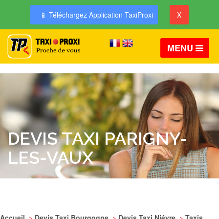
📱 Téléchargez Application TaxiProxi
X
MENU
DEVIS TAXI PARIGNY-
LES-VAUX
Accueil
>
Devis Taxi Bourgogne
>
Devis Taxi Niévre
>
Taxis