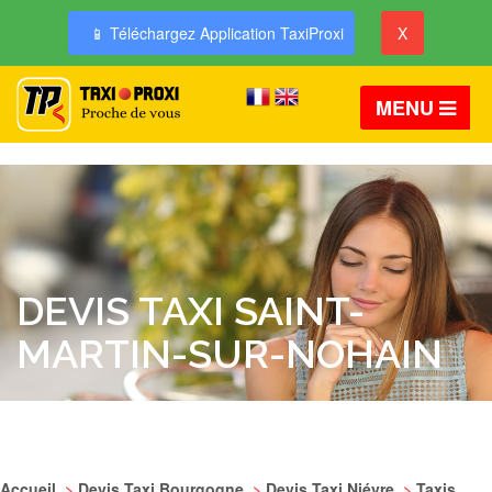
📱 Téléchargez Application TaxiProxi
X
MENU
DEVIS TAXI SAINT-
MARTIN-SUR-NOHAIN
Accueil
>
Devis Taxi Bourgogne
>
Devis Taxi Niévre
>
Taxis