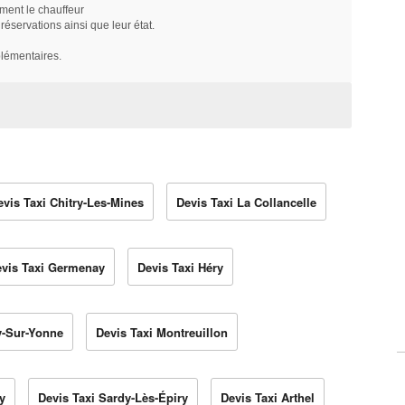
ment le chauffeur
servations ainsi que leur état.
plémentaires.
evis Taxi Chitry-Les-Mines
Devis Taxi La Collancelle
vis Taxi Germenay
Devis Taxi Héry
y-Sur-Yonne
Devis Taxi Montreuillon
y
Devis Taxi Sardy-Lès-Épiry
Devis Taxi Arthel