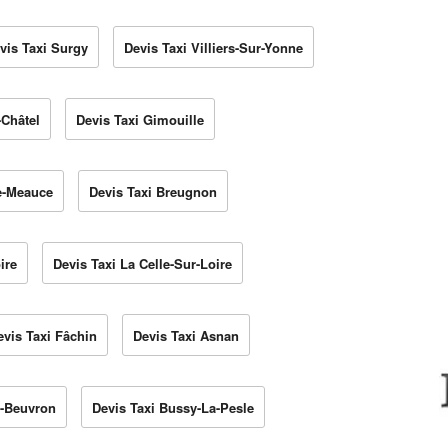
vis Taxi Surgy
Devis Taxi Villiers-Sur-Yonne
-Châtel
Devis Taxi Gimouille
ze-Meauce
Devis Taxi Breugnon
ire
Devis Taxi La Celle-Sur-Loire
evis Taxi Fâchin
Devis Taxi Asnan
r-Beuvron
Devis Taxi Bussy-La-Pesle