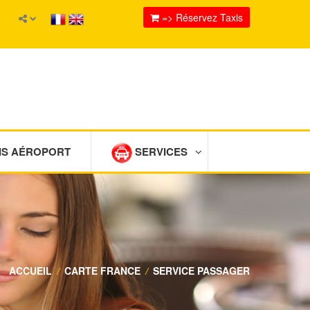
=> Réservez Taxis
IS AÉROPORT
SERVICES
ACCUEIL
/
CARTE FRANCE
/
SERVICE PASSAGER