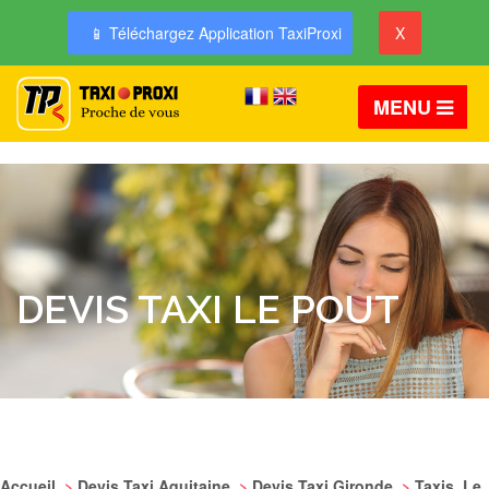
📱 Téléchargez Application TaxiProxi
X
MENU
DEVIS TAXI LE POUT
Accueil
>
Devis Taxi Aquitaine
>
Devis Taxi Gironde
>
Taxis Le