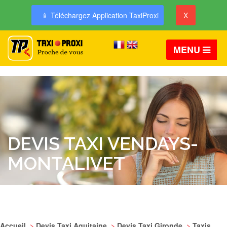
📱 Téléchargez Application TaxiProxi
X
MENU
DEVIS TAXI VENDAYS-
MONTALIVET
Accueil
>
Devis Taxi Aquitaine
>
Devis Taxi Gironde
>
Taxis