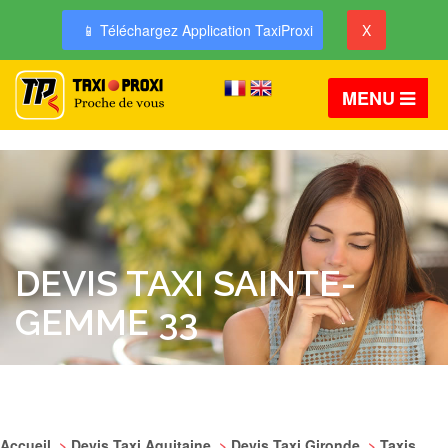
📱 Téléchargez Application TaxiProxi
X
MENU
DEVIS TAXI SAINTE-
GEMME 33
Accueil
>
Devis Taxi Aquitaine
>
Devis Taxi Gironde
>
Taxis