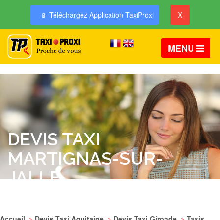
📱 Téléchargez Application TaxiProxi
X
MENU
DEVIS TAXI
MARTIGNAS-SUR-
JALLE
Accueil
>
Devis Taxi Aquitaine
>
Devis Taxi Gironde
>
Taxis