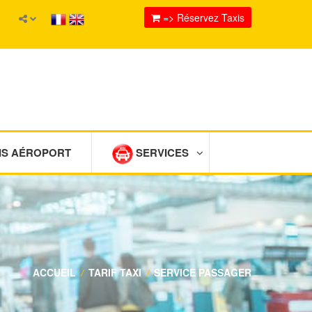
=> Réservez Taxis
IS AÉROPORT
SERVICES
ACCUEIL
/
TARIF TAXI
/
SERVICE PASSAGER