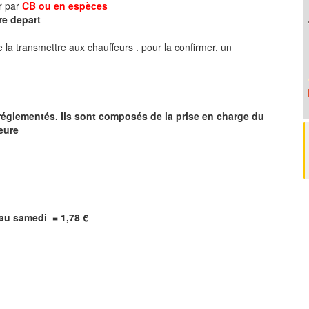
r par
CB ou en espèces
re depart
 la transmettre aux chauffeurs . pour la confirmer, un
églementés. Ils sont composés de la prise en charge du
heure
i au samedi =
1,78
€