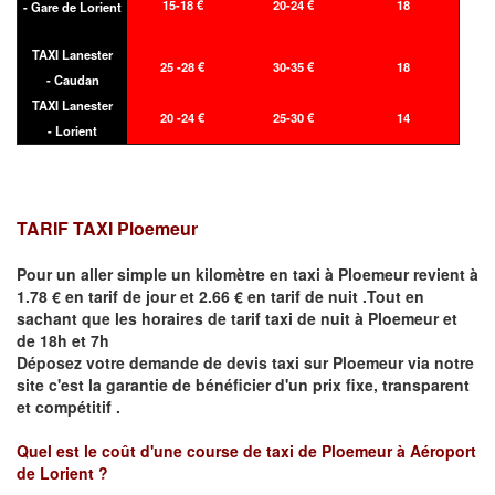
15-18 €
20-24 €
18
- Gare de Lorient
TAXI Lanester
25 -28 €
30-35 €
18
- Caudan
TAXI Lanester
20 -24 €
25-30 €
14
- Lorient
TARIF TAXI
Ploemeur
Pour un aller simple un kilomètre en taxi à
Ploemeur
revient à
1.78 € en tarif de jour et 2.66 € en tarif de nuit .Tout en
sachant que les horaires de tarif taxi de nuit à
Ploemeur
et
de 18h et 7h
Déposez votre demande de devis taxi sur
Ploemeur
via notre
site
c'est la garantie de bénéficier
d'un prix fixe, transparent
et compétitif .
Quel est le coût d'une course de taxi de
Ploemeur à Aéroport
de Lorient
?