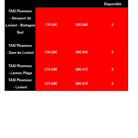
Disponible
TAXI Ploemeur
- Aéroport de
17€-20€
25€-28€
5
Lorient - Bretagne
Sud
TAXI Ploemeur
23€-26€
30€-34€
5
- Gare de Lorient
TAXI Ploemeur
21€-24€
28€-31€
5
- Larmor Plage
TAXI Ploemeur
21€-24€
28€-31€
5
- Lorient