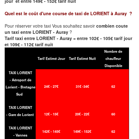
jour et entre 149€ - 152€ tarif nuit
Quel est le coût d'une course de taxi de
LORIENT à Auray
?
Pour réserver votre taxi Vous souhaitez savoir
combien coute
un taxi entre LORIENT - Auray
?
Tarif taxi entre LORIENT - Auray = entre 102€ - 105€ tarif jour
et 109€ - 112€ tarif nuit
Nombre de
Tarif Estimé Jour
Tarif Estimé Nuit
chauffeur
Disponible
TAXI LORIENT
- Aéroport de
24€ - 27€
31€ -34€
62
Lorient - Bretagne
Sud
TAXI LORIENT
12€ - 15€
20€ - 22€
60
- Gare de Lorient
TAXI LORIENT
142€ - 145€
149€ - 152€
62
- Vannes