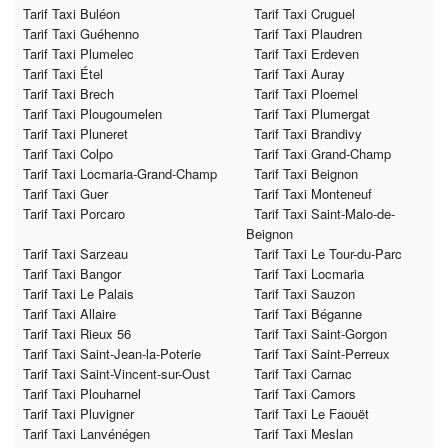
Tarif Taxi Buléon
Tarif Taxi Cruguel
Tarif Taxi Guéhenno
Tarif Taxi Plaudren
Tarif Taxi Plumelec
Tarif Taxi Erdeven
Tarif Taxi Étel
Tarif Taxi Auray
Tarif Taxi Brech
Tarif Taxi Ploemel
Tarif Taxi Plougoumelen
Tarif Taxi Plumergat
Tarif Taxi Pluneret
Tarif Taxi Brandivy
Tarif Taxi Colpo
Tarif Taxi Grand-Champ
Tarif Taxi Locmaria-Grand-Champ
Tarif Taxi Beignon
Tarif Taxi Guer
Tarif Taxi Monteneuf
Tarif Taxi Porcaro
Tarif Taxi Saint-Malo-de-
Beignon
Tarif Taxi Sarzeau
Tarif Taxi Le Tour-du-Parc
Tarif Taxi Bangor
Tarif Taxi Locmaria
Tarif Taxi Le Palais
Tarif Taxi Sauzon
Tarif Taxi Allaire
Tarif Taxi Béganne
Tarif Taxi Rieux 56
Tarif Taxi Saint-Gorgon
Tarif Taxi Saint-Jean-la-Poterie
Tarif Taxi Saint-Perreux
Tarif Taxi Saint-Vincent-sur-Oust
Tarif Taxi Carnac
Tarif Taxi Plouharnel
Tarif Taxi Camors
Tarif Taxi Pluvigner
Tarif Taxi Le Faouët
Tarif Taxi Lanvénégen
Tarif Taxi Meslan