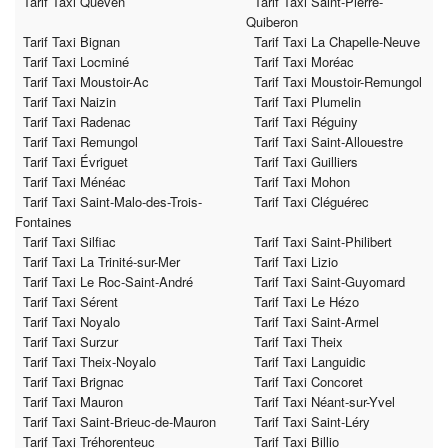
Tarif Taxi Quéven
Tarif Taxi Saint-Pierre-
Quiberon
Tarif Taxi Bignan
Tarif Taxi La Chapelle-Neuve
Tarif Taxi Locminé
Tarif Taxi Moréac
Tarif Taxi Moustoir-Ac
Tarif Taxi Moustoir-Remungol
Tarif Taxi Naizin
Tarif Taxi Plumelin
Tarif Taxi Radenac
Tarif Taxi Réguiny
Tarif Taxi Remungol
Tarif Taxi Saint-Allouestre
Tarif Taxi Évriguet
Tarif Taxi Guilliers
Tarif Taxi Ménéac
Tarif Taxi Mohon
Tarif Taxi Saint-Malo-des-Trois-
Tarif Taxi Cléguérec
Fontaines
Tarif Taxi Silfiac
Tarif Taxi Saint-Philibert
Tarif Taxi La Trinité-sur-Mer
Tarif Taxi Lizio
Tarif Taxi Le Roc-Saint-André
Tarif Taxi Saint-Guyomard
Tarif Taxi Sérent
Tarif Taxi Le Hézo
Tarif Taxi Noyalo
Tarif Taxi Saint-Armel
Tarif Taxi Surzur
Tarif Taxi Theix
Tarif Taxi Theix-Noyalo
Tarif Taxi Languidic
Tarif Taxi Brignac
Tarif Taxi Concoret
Tarif Taxi Mauron
Tarif Taxi Néant-sur-Yvel
Tarif Taxi Saint-Brieuc-de-Mauron
Tarif Taxi Saint-Léry
Tarif Taxi Tréhorenteuc
Tarif Taxi Billio