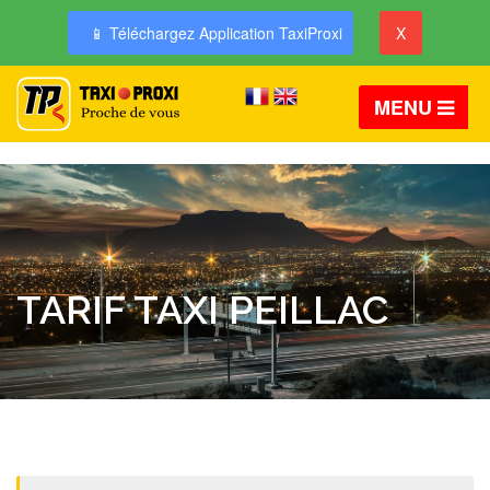
📱 Téléchargez Application TaxiProxi
X
MENU
TARIF TAXI PEILLAC