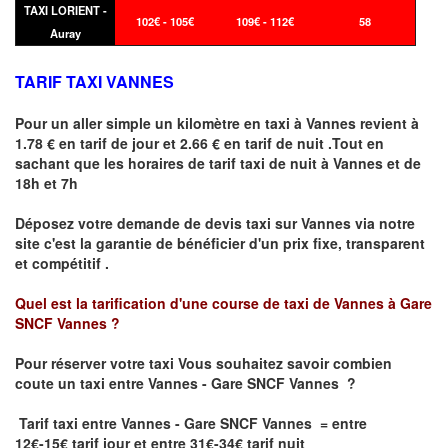
TAXI LORIENT -
102€ - 105€
109€ - 112€
58
Auray
TARIF TAXI VANNES
Pour un aller simple un kilomètre en taxi à
Vannes
revient à
1.78 € en tarif de jour et 2.66 € en tarif de nuit .Tout en
sachant que les horaires de tarif taxi de nuit à
Vannes
et de
18h et 7h
Déposez votre demande de devis taxi sur
Vannes
via notre
site
c'est la garantie de bénéficier
d'un prix fixe, transparent
et compétitif .
Quel est la tarification d'une course de taxi de
Vannes à Gare
SNCF Vannes
?
Pour réserver votre taxi Vous souhaitez savoir
combien
coute un taxi
entre Vannes - Gare SNCF Vannes ?
Tarif taxi entre Vannes - Gare SNCF Vannes = entre
12€-15€ tarif jour et entre 31€-34€ tarif nuit