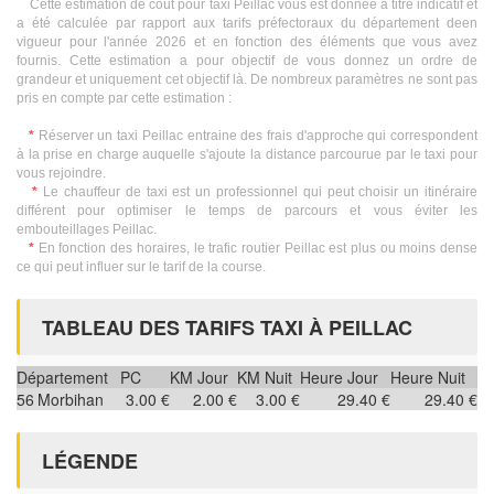
Cette estimation de coût pour taxi Peillac vous est donnée à titre indicatif et
a été calculée par rapport aux tarifs préfectoraux du département deen
vigueur pour l'année 2026 et en fonction des éléments que vous avez
fournis. Cette estimation a pour objectif de vous donnez un ordre de
grandeur et uniquement cet objectif là. De nombreux paramètres ne sont pas
pris en compte par cette estimation :
*
Réserver un taxi Peillac entraine des frais d'approche qui correspondent
à la prise en charge auquelle s'ajoute la distance parcourue par le taxi pour
vous rejoindre.
*
Le chauffeur de taxi est un professionnel qui peut choisir un itinéraire
différent pour optimiser le temps de parcours et vous éviter les
embouteillages Peillac.
*
En fonction des horaires, le trafic routier Peillac est plus ou moins dense
ce qui peut influer sur le tarif de la course.
TABLEAU DES TARIFS TAXI À PEILLAC
Département
PC
KM Jour
KM Nuit
Heure Jour
Heure Nuit
56
Morbihan
3.00 €
2.00 €
3.00 €
29.40 €
29.40 €
LÉGENDE