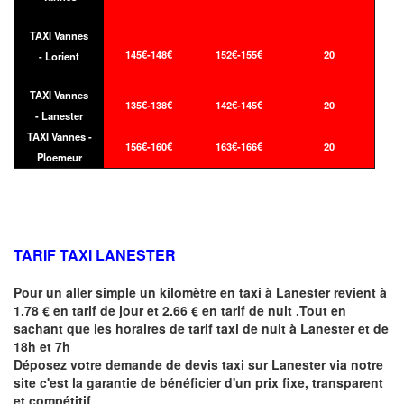
TAXI Vannes
145€-148€
152€-155€
20
- Lorient
TAXI Vannes
135€-138€
142€-145€
20
- Lanester
TAXI Vannes -
156€-160€
163€-166€
20
Ploemeur
TARIF TAXI LANESTER
Pour un aller simple un kilomètre en taxi à
Lanester
revient à
1.78 € en tarif de jour et 2.66 € en tarif de nuit .Tout en
sachant que les horaires de tarif taxi de nuit à
Lanester
et de
18h et 7h
Déposez votre demande de devis taxi sur
Lanester
via notre
site
c'est la garantie de bénéficier
d'un prix fixe, transparent
et compétitif .