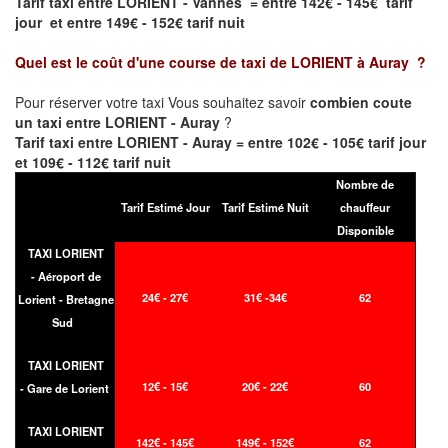
Tarif taxi entre LORIENT - Vannes = entre 142€ - 145€ tarif
jour et entre 149€ - 152€ tarif nuit
Quel est le coût d'une course de taxi de
LORIENT à Auray
?
Pour réserver votre taxi Vous souhaitez savoir
combien coute
un taxi entre LORIENT - Auray
?
Tarif taxi entre LORIENT - Auray = entre 102€ - 105€ tarif jour
et 109€ - 112€ tarif nuit
Nombre de
Tarif Estimé Jour
Tarif Estimé Nuit
chauffeur
Disponible
TAXI LORIENT
- Aéroport de
24€ - 27€
31€ -34€
62
Lorient - Bretagne
Sud
TAXI LORIENT
12€ - 15€
20€ - 22€
60
- Gare de Lorient
TAXI LORIENT
142€ - 145€
149€ - 152€
62