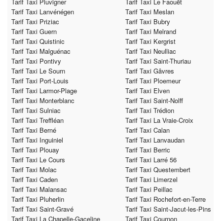
Tarif Taxi Pluvigner
Tarif Taxi Le Faouët
Tarif Taxi Lanvénégen
Tarif Taxi Meslan
Tarif Taxi Priziac
Tarif Taxi Bubry
Tarif Taxi Guern
Tarif Taxi Melrand
Tarif Taxi Quistinic
Tarif Taxi Kergrist
Tarif Taxi Malguénac
Tarif Taxi Neulliac
Tarif Taxi Pontivy
Tarif Taxi Saint-Thuriau
Tarif Taxi Le Sourn
Tarif Taxi Gâvres
Tarif Taxi Port-Louis
Tarif Taxi Ploemeur
Tarif Taxi Larmor-Plage
Tarif Taxi Elven
Tarif Taxi Monterblanc
Tarif Taxi Saint-Nolff
Tarif Taxi Sulniac
Tarif Taxi Trédion
Tarif Taxi Treffléan
Tarif Taxi La Vraie-Croix
Tarif Taxi Berné
Tarif Taxi Calan
Tarif Taxi Inguiniel
Tarif Taxi Lanvaudan
Tarif Taxi Plouay
Tarif Taxi Berric
Tarif Taxi Le Cours
Tarif Taxi Larré 56
Tarif Taxi Molac
Tarif Taxi Questembert
Tarif Taxi Caden
Tarif Taxi Limerzel
Tarif Taxi Malansac
Tarif Taxi Peillac
Tarif Taxi Pluherlin
Tarif Taxi Rochefort-en-Terre
Tarif Taxi Saint-Gravé
Tarif Taxi Saint-Jacut-les-Pins
Tarif Taxi La Chapelle-Gaceline
Tarif Taxi Cournon