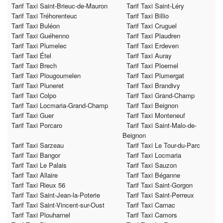
Tarif Taxi Saint-Brieuc-de-Mauron
Tarif Taxi Saint-Léry
Tarif Taxi Tréhorenteuc
Tarif Taxi Billio
Tarif Taxi Buléon
Tarif Taxi Cruguel
Tarif Taxi Guéhenno
Tarif Taxi Plaudren
Tarif Taxi Plumelec
Tarif Taxi Erdeven
Tarif Taxi Étel
Tarif Taxi Auray
Tarif Taxi Brech
Tarif Taxi Ploemel
Tarif Taxi Plougoumelen
Tarif Taxi Plumergat
Tarif Taxi Pluneret
Tarif Taxi Brandivy
Tarif Taxi Colpo
Tarif Taxi Grand-Champ
Tarif Taxi Locmaria-Grand-Champ
Tarif Taxi Beignon
Tarif Taxi Guer
Tarif Taxi Monteneuf
Tarif Taxi Porcaro
Tarif Taxi Saint-Malo-de-
Beignon
Tarif Taxi Sarzeau
Tarif Taxi Le Tour-du-Parc
Tarif Taxi Bangor
Tarif Taxi Locmaria
Tarif Taxi Le Palais
Tarif Taxi Sauzon
Tarif Taxi Allaire
Tarif Taxi Béganne
Tarif Taxi Rieux 56
Tarif Taxi Saint-Gorgon
Tarif Taxi Saint-Jean-la-Poterie
Tarif Taxi Saint-Perreux
Tarif Taxi Saint-Vincent-sur-Oust
Tarif Taxi Carnac
Tarif Taxi Plouharnel
Tarif Taxi Camors