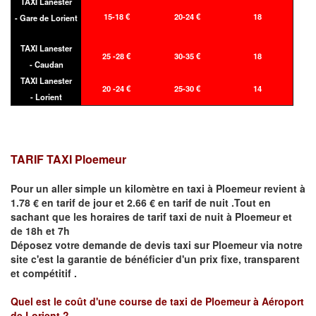
TAXI Lanester
15-18 €
20-24 €
18
- Gare de Lorient
TAXI Lanester
25 -28 €
30-35 €
18
- Caudan
TAXI Lanester
20 -24 €
25-30 €
14
- Lorient
TARIF TAXI
Ploemeur
Pour un aller simple un kilomètre en taxi à
Ploemeur
revient à
1.78 € en tarif de jour et 2.66 € en tarif de nuit .Tout en
sachant que les horaires de tarif taxi de nuit à
Ploemeur
et
de 18h et 7h
Déposez votre demande de devis taxi sur
Ploemeur
via notre
site
c'est la garantie de bénéficier
d'un prix fixe, transparent
et compétitif .
Quel est le coût d'une course de taxi de
Ploemeur à Aéroport
de Lorient
?