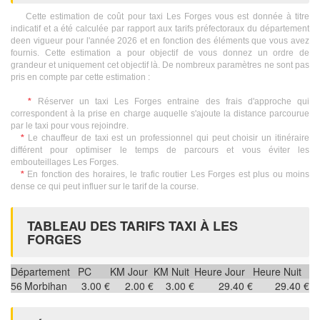
Cette estimation de coût pour taxi Les Forges vous est donnée à titre
indicatif et a été calculée par rapport aux tarifs préfectoraux du département
deen vigueur pour l'année 2026 et en fonction des éléments que vous avez
fournis. Cette estimation a pour objectif de vous donnez un ordre de
grandeur et uniquement cet objectif là. De nombreux paramètres ne sont pas
pris en compte par cette estimation :
*
Réserver un taxi Les Forges entraine des frais d'approche qui
correspondent à la prise en charge auquelle s'ajoute la distance parcourue
par le taxi pour vous rejoindre.
*
Le chauffeur de taxi est un professionnel qui peut choisir un itinéraire
différent pour optimiser le temps de parcours et vous éviter les
embouteillages Les Forges.
*
En fonction des horaires, le trafic routier Les Forges est plus ou moins
dense ce qui peut influer sur le tarif de la course.
TABLEAU DES TARIFS TAXI À LES
FORGES
Département
PC
KM Jour
KM Nuit
Heure Jour
Heure Nuit
56
Morbihan
3.00 €
2.00 €
3.00 €
29.40 €
29.40 €