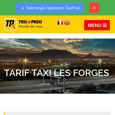
📱 Téléchargez Application TaxiProxi
X
MENU
TARIF TAXI LES FORGES