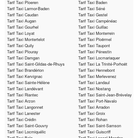
Tarif Taxi Ploeren
Tarif Taxi Baden
Tarif Taxi Larmor-Baden
Tarif Taxi Séné
Tarif Taxi Caudan
Tarif Taxi Gestel
Tarif Taxi Augan
Tarif Taxi Campénéac
Tarif Taxi Gourhel
Tarif Taxi Guillac
Tarif Taxi Loyat
Tarif Taxi Monterrein
Tarif Taxi Montertelot
Tarif Taxi Ploërmel
Tarif Taxi Quily
Tarif Taxi Taupont
Tarif Taxi Plouray
Tarif Taxi Pénestin
Tarif Taxi Damgan
Tarif Taxi Locmariaquer
Tarif Taxi Saint-Gildas-de-Rhuys
Tarif Taxi La Trinité-Porhoët
Tarif Taxi Brandérion
Tarif Taxi Hennebont
Tarif Taxi Kervignac
Tarif Taxi Merlevenez
Tarif Taxi Sainte-Hélène
Tarif Taxi Landaul
Tarif Taxi Landévant
Tarif Taxi Nostang
Tarif Taxi Riantec
Tarif Taxi Saint-Jean-Brévelay
Tarif Taxi Arzon
Tarif Taxi Port-Navalo
Tarif Taxi Langonnet
Tarif Taxi Arradon
Tarif Taxi Lanester
Tarif Taxi Groix
Tarif Taxi Crédin
Tarif Taxi Rohan
Tarif Taxi Saint-Gouvry
Tarif Taxi Saint-Samson
Tarif Taxi Locmiquélic
Tarif Taxi Guiscriff
Tarif Taxi Belz
Tarif Taxi Locoal-Mendon