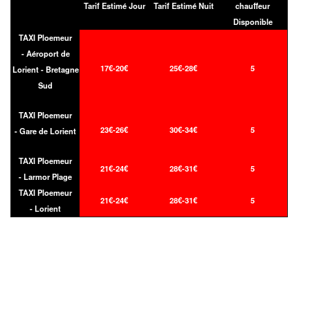
Tarif Estimé Jour
Tarif Estimé Nuit
chauffeur
Disponible
TAXI Ploemeur
- Aéroport de
17€-20€
25€-28€
5
Lorient - Bretagne
Sud
TAXI Ploemeur
23€-26€
30€-34€
5
- Gare de Lorient
TAXI Ploemeur
21€-24€
28€-31€
5
- Larmor Plage
TAXI Ploemeur
21€-24€
28€-31€
5
- Lorient