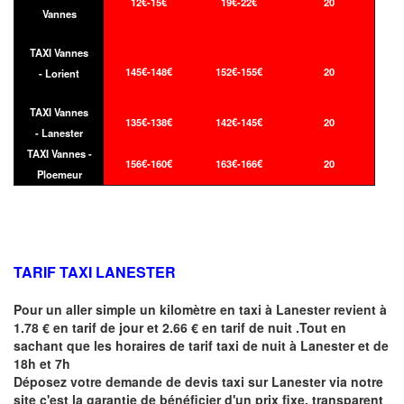
12€-15€
19€-22€
20
Vannes
TAXI Vannes
145€-148€
152€-155€
20
- Lorient
TAXI Vannes
135€-138€
142€-145€
20
- Lanester
TAXI Vannes -
156€-160€
163€-166€
20
Ploemeur
TARIF TAXI LANESTER
Pour un aller simple un kilomètre en taxi à
Lanester
revient à
1.78 € en tarif de jour et 2.66 € en tarif de nuit .Tout en
sachant que les horaires de tarif taxi de nuit à
Lanester
et de
18h et 7h
Déposez votre demande de devis taxi sur
Lanester
via notre
site
c'est la garantie de bénéficier
d'un prix fixe, transparent