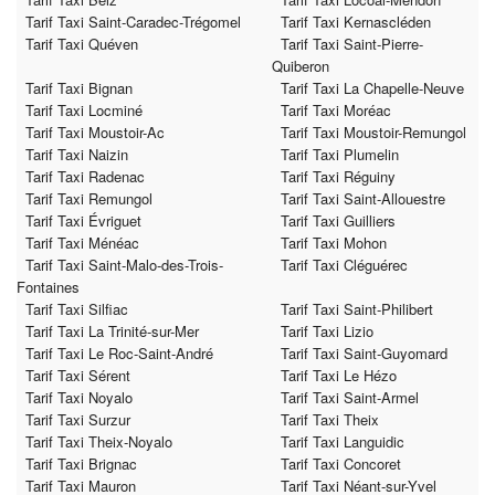
Tarif Taxi Saint-Caradec-Trégomel
Tarif Taxi Kernascléden
Tarif Taxi Quéven
Tarif Taxi Saint-Pierre-
Quiberon
Tarif Taxi Bignan
Tarif Taxi La Chapelle-Neuve
Tarif Taxi Locminé
Tarif Taxi Moréac
Tarif Taxi Moustoir-Ac
Tarif Taxi Moustoir-Remungol
Tarif Taxi Naizin
Tarif Taxi Plumelin
Tarif Taxi Radenac
Tarif Taxi Réguiny
Tarif Taxi Remungol
Tarif Taxi Saint-Allouestre
Tarif Taxi Évriguet
Tarif Taxi Guilliers
Tarif Taxi Ménéac
Tarif Taxi Mohon
Tarif Taxi Saint-Malo-des-Trois-
Tarif Taxi Cléguérec
Fontaines
Tarif Taxi Silfiac
Tarif Taxi Saint-Philibert
Tarif Taxi La Trinité-sur-Mer
Tarif Taxi Lizio
Tarif Taxi Le Roc-Saint-André
Tarif Taxi Saint-Guyomard
Tarif Taxi Sérent
Tarif Taxi Le Hézo
Tarif Taxi Noyalo
Tarif Taxi Saint-Armel
Tarif Taxi Surzur
Tarif Taxi Theix
Tarif Taxi Theix-Noyalo
Tarif Taxi Languidic
Tarif Taxi Brignac
Tarif Taxi Concoret
Tarif Taxi Mauron
Tarif Taxi Néant-sur-Yvel