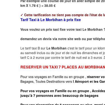
Par exemple une course de jour en
aller simple
de 20
km X 1.78 € ) = 38.05 €
✓
Cette tarification ne tient pas compte de l'état de l
Tarif Taxi à Le Morbihan à prix fixe
Vous voulez un prix taxi fixe votre taxi
Le Morbihan
demandez un devis via notre site web ou par téléphon
Le tarif taxi B sur
Le Morbihan
c'est le tarif pour un kil
au samedi inclus ou de jour et de nuit les dimanches et jou
tarif C à 2 euros par contre le tarif de nuit est a 3 euros
RESERVER UN TAXI 7 PLACES AU MORBIHA
Pour vos voyages en Famille ou en groupe ,
réserver vo
Bagages, Toutes Destinations vers
l Aéroport et les Ga
Pour vos voyages en Famille ou en groupe , Accédez 
jusqu’à 7 personnes avec beaucoup de bagages
Pour une réservation de 8 passagers ou plus, merci 