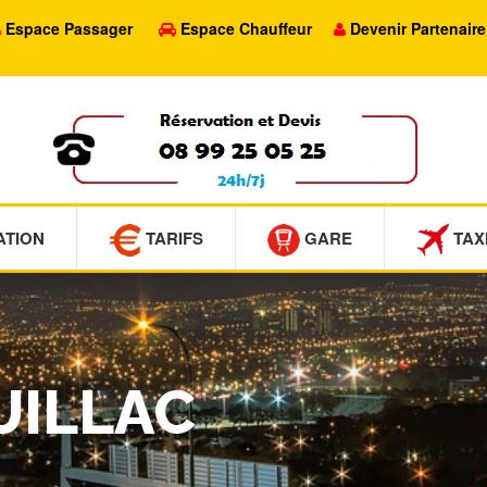
Espace Passager
Espace Chauffeur
Devenir Partenaire
ATION
TARIFS
GARE
TAX
UILLAC