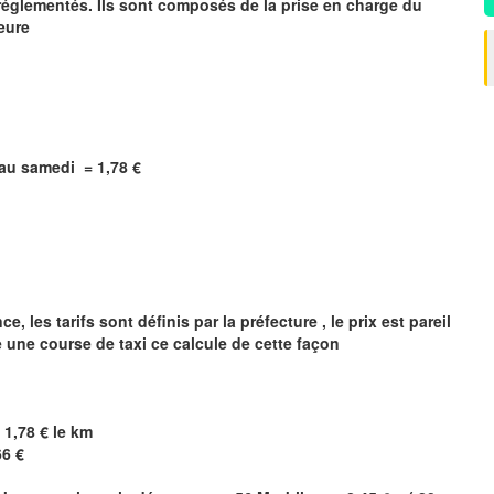
églementés. Ils sont composés de la prise en charge du
heure
i au samedi =
1,78
€
 les tarifs sont définis par la préfecture , le prix est pareil
e une course de taxi ce calcule de cette façon
 1,78 € le km
66 €