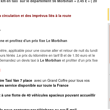
 km en taxi sur le département 56
Morbihan
= 2.45 € + ( 20
a circulation et des imprévus liés à la route
?
e et profitez d'un prix fixe
Le Morbihan
omètre, applicable pour une course aller et retour de nuit du lundi
rs fériés .Le prix du kilomètre en tarif B et de 1.50 euro et le
 .Demandez un devis taxi à
Le Morbihan
et profiter d'un prix fixe
N
tre Taxi Van 7 place
avec un Grand Coffre pour tous vos
res service disponible sur toute la France
à une flotte de 40 véhicules spacieux pouvant accueillir
de nous contacter par téléphone au par E-mail