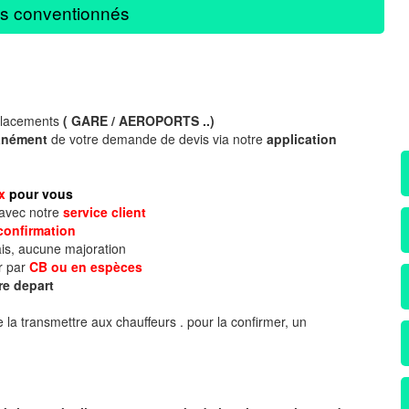
s conventionnés
placements
( GARE / AEROPORTS ..)
tanément
de votre demande de devis via notre
application
ix
pour vous
 avec notre
service client
confirmation
is, aucune majoration
r par
CB ou en espèces
re depart
 la transmettre aux chauffeurs . pour la confirmer, un