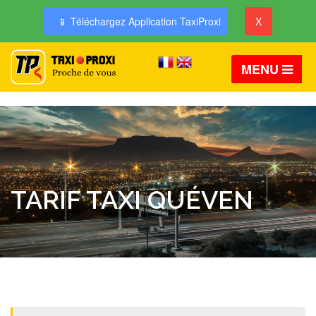
📱 Téléchargez Application TaxiProxi
X
MENU
TARIF TAXI QUÉVEN