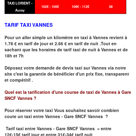
TAXI LORIENT -
102€ - 105€
109€ - 112€
58
Auray
TARIF TAXI VANNES
Pour un aller simple un kilomètre en taxi à
Vannes
revient à
1.78 € en tarif de jour et 2.66 € en tarif de nuit .Tout en
sachant que les horaires de tarif taxi de nuit à
Vannes
et de
18h et 7h
Déposez votre demande de devis taxi sur
Vannes
via notre
site
c'est la garantie de bénéficier
d'un prix fixe, transparent
et compétitif .
Quel est la tarification d'une course de taxi de
Vannes à Gare
SNCF Vannes
?
Pour réserver votre taxi Vous souhaitez savoir
combien
coute un taxi
entre Vannes - Gare SNCF Vannes ?
Tarif taxi entre Vannes - Gare SNCF Vannes = entre
12€-15€ tarif jour et entre 31€-34€ tarif nuit