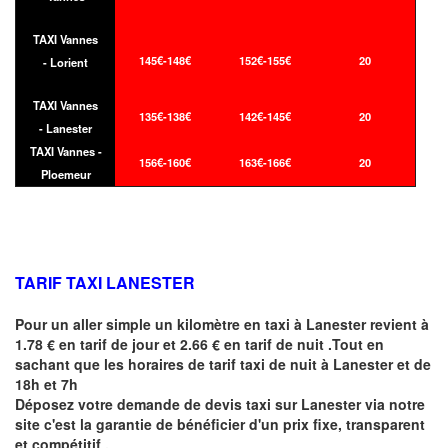
TAXI Vannes
145€-148€
152€-155€
20
- Lorient
TAXI Vannes
135€-138€
142€-145€
20
- Lanester
TAXI Vannes -
156€-160€
163€-166€
20
Ploemeur
TARIF TAXI LANESTER
Pour un aller simple un kilomètre en taxi à
Lanester
revient à
1.78 € en tarif de jour et 2.66 € en tarif de nuit .Tout en
sachant que les horaires de tarif taxi de nuit à
Lanester
et de
18h et 7h
Déposez votre demande de devis taxi sur
Lanester
via notre
site
c'est la garantie de bénéficier
d'un prix fixe, transparent
et compétitif .