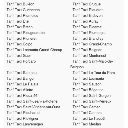
Tarif Taxi Buléon
Tarif Taxi Cruguel
Tarif Taxi Guéhenno
Tarif Taxi Plaudren
Tarif Taxi Plumelec
Tarif Taxi Erdeven
Tarif Taxi Étel
Tarif Taxi Auray
Tarif Taxi Brech
Tarif Taxi Ploemel
Tarif Taxi Plougoumelen
Tarif Taxi Plumergat
Tarif Taxi Pluneret
Tarif Taxi Brandivy
Tarif Taxi Colpo
Tarif Taxi Grand-Champ
Tarif Taxi Locmaria-Grand-Champ
Tarif Taxi Beignon
Tarif Taxi Guer
Tarif Taxi Monteneuf
Tarif Taxi Porcaro
Tarif Taxi Saint-Malo-de-
Beignon
Tarif Taxi Sarzeau
Tarif Taxi Le Tour-du-Parc
Tarif Taxi Bangor
Tarif Taxi Locmaria
Tarif Taxi Le Palais
Tarif Taxi Sauzon
Tarif Taxi Allaire
Tarif Taxi Béganne
Tarif Taxi Rieux 56
Tarif Taxi Saint-Gorgon
Tarif Taxi Saint-Jean-la-Poterie
Tarif Taxi Saint-Perreux
Tarif Taxi Saint-Vincent-sur-Oust
Tarif Taxi Carnac
Tarif Taxi Plouharnel
Tarif Taxi Camors
Tarif Taxi Pluvigner
Tarif Taxi Le Faouët
Tarif Taxi Lanvénégen
Tarif Taxi Meslan