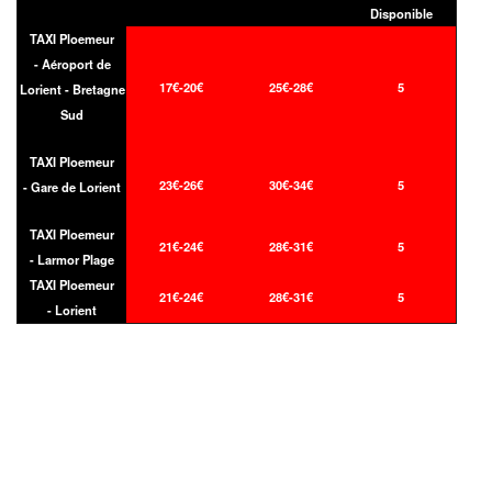
Disponible
TAXI Ploemeur
- Aéroport de
17€-20€
25€-28€
5
Lorient - Bretagne
Sud
TAXI Ploemeur
23€-26€
30€-34€
5
- Gare de Lorient
TAXI Ploemeur
21€-24€
28€-31€
5
- Larmor Plage
TAXI Ploemeur
21€-24€
28€-31€
5
- Lorient