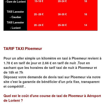
15-18 €
20-24 €
18
- Gare de Lorient
TAXI Lanester
25 -28 €
30-35 €
18
- Caudan
TAXI Lanester
20 -24 €
25-30 €
14
- Lorient
TARIF TAXI
Ploemeur
Pour un aller simple un kilomètre en taxi à
Ploemeur
revient à
1.78 € en tarif de jour et 2.66 € en tarif de nuit .Tout en
sachant que les horaires de tarif taxi de nuit à
Ploemeur
et
de 18h et 7h
Déposez votre demande de devis taxi sur
Ploemeur
via notre
site
c'est la garantie de bénéficier
d'un prix fixe, transparent
et compétitif .
Quel est le coût d'une course de taxi de
Ploemeur à Aéroport
de Lorient
?