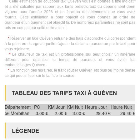
Cette estimation de coût pour taxi Quéven vous est donnée à titre indicatif
et a été calculée par rapport aux tarifs préfectoraux du département deen
vigueur pour l'année 2026 et en fonction des éléments que vous avez
fournis. Cette estimation a pour objectif de vous donnez un ordre de
grandeur et uniquement cet objectif là. De nombreux paramètres ne sont pas
pris en compte par cette estimation :
*
Réserver un taxi Quéven entraine des frais d'approche qui correspondent
à la prise en charge auquelle s'ajoute la distance parcourue par le taxi pour
vous rejoindre.
*
Le chauffeur de taxi est un professionnel qui peut choisir un itinéraire
différent pour optimiser le temps de parcours et vous éviter les
embouteillages Quéven.
*
En fonction des horaires, le trafic routier Quéven est plus ou moins dense
ce qui peut influer sur le tarif de la course.
TABLEAU DES TARIFS TAXI À QUÉVEN
Département
PC
KM Jour
KM Nuit
Heure Jour
Heure Nuit
56
Morbihan
3.00 €
2.00 €
3.00 €
29.40 €
29.40 €
LÉGENDE