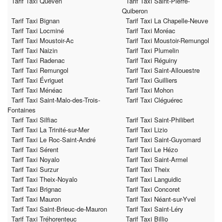
Tarif Taxi Quéven
Tarif Taxi Saint-Pierre-
Quiberon
Tarif Taxi Bignan
Tarif Taxi La Chapelle-Neuve
Tarif Taxi Locminé
Tarif Taxi Moréac
Tarif Taxi Moustoir-Ac
Tarif Taxi Moustoir-Remungol
Tarif Taxi Naizin
Tarif Taxi Plumelin
Tarif Taxi Radenac
Tarif Taxi Réguiny
Tarif Taxi Remungol
Tarif Taxi Saint-Allouestre
Tarif Taxi Évriguet
Tarif Taxi Guilliers
Tarif Taxi Ménéac
Tarif Taxi Mohon
Tarif Taxi Saint-Malo-des-Trois-
Tarif Taxi Cléguérec
Fontaines
Tarif Taxi Silfiac
Tarif Taxi Saint-Philibert
Tarif Taxi La Trinité-sur-Mer
Tarif Taxi Lizio
Tarif Taxi Le Roc-Saint-André
Tarif Taxi Saint-Guyomard
Tarif Taxi Sérent
Tarif Taxi Le Hézo
Tarif Taxi Noyalo
Tarif Taxi Saint-Armel
Tarif Taxi Surzur
Tarif Taxi Theix
Tarif Taxi Theix-Noyalo
Tarif Taxi Languidic
Tarif Taxi Brignac
Tarif Taxi Concoret
Tarif Taxi Mauron
Tarif Taxi Néant-sur-Yvel
Tarif Taxi Saint-Brieuc-de-Mauron
Tarif Taxi Saint-Léry
Tarif Taxi Tréhorenteuc
Tarif Taxi Billio