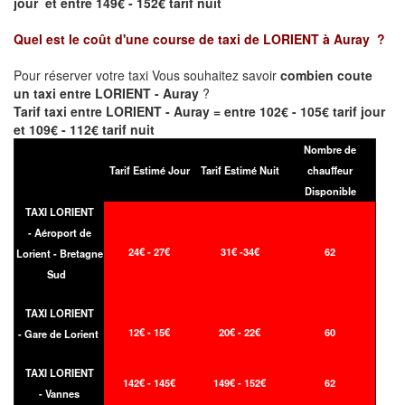
jour et entre 149€ - 152€ tarif nuit
Quel est le coût d'une course de taxi de
LORIENT à Auray
?
Pour réserver votre taxi Vous souhaitez savoir
combien coute
un taxi entre LORIENT - Auray
?
Tarif taxi entre LORIENT - Auray = entre 102€ - 105€ tarif jour
et 109€ - 112€ tarif nuit
Nombre de
Tarif Estimé Jour
Tarif Estimé Nuit
chauffeur
Disponible
TAXI LORIENT
- Aéroport de
24€ - 27€
31€ -34€
62
Lorient - Bretagne
Sud
TAXI LORIENT
12€ - 15€
20€ - 22€
60
- Gare de Lorient
TAXI LORIENT
142€ - 145€
149€ - 152€
62
- Vannes