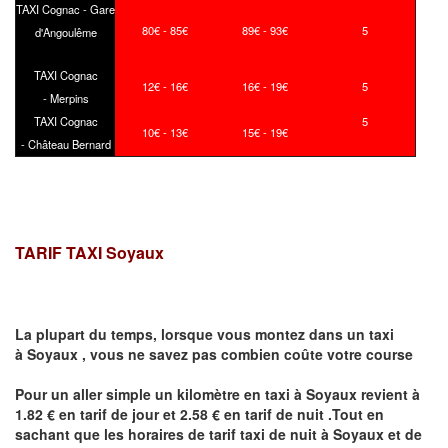
TAXI Cognac - Gare
80€ - 85€
89€ - 93€
5
d'Angoulême
TAXI Cognac
12€ - 16€
16€ - 19€
5
- Merpins
TAXI Cognac
5
10€ - 13€
15€ - 19€
- Château Bernard
TARIF TAXI
Soyaux
La plupart du temps, lorsque vous montez dans un taxi
à
Soyaux
,
vous ne savez pas combien
coûte
votre course
Pour un aller simple un kilomètre en taxi à
Soyaux
revient à
1.82 € en tarif de jour et 2.58 € en tarif de nuit .Tout en
sachant que les horaires de tarif taxi de nuit à
Soyaux
et de