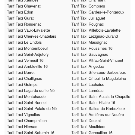
Tarif Taxi Chavenat
Tarif Taxi Combiers
Tarif Taxi Édon
Tarif Taxi Gardes-le-Pontaroux
Tarif Taxi Gurat
Tarif Taxi Juillaguet
Tarif Taxi Ronsenac
Tarif Taxi Rougnac
Tarif Taxi Vaux-Lavalette
Tarif Taxi Villebois-Lavalette
Tarif Taxi Cherves-Châtelars
Tarif Taxi Lézignac-Durand
Tarif Taxi Le Lindois
Tarif Taxi Massignac
Tarif Taxi Montemboeuf
Tarif Taxi Roussines 16
Tarif Taxi Saint-Adjutory
Tarif Taxi Sauvagnac
Tarif Taxi Verneuil 16
Tarif Taxi Vitrac-Saint-Vincent
Tarif Taxi Ambleville 16
Tarif Taxi Angeduc
Tarif Taxi Barret
Tarif Taxi Brie-sous-Barbezieux
Tarif Taxi Challignac
Tarif Taxi Criteuil-la-Magdeleine
Tarif Taxi Guimps
Tarif Taxi Lachaise
Tarif Taxi Lagarde-sur-le-Né
Tarif Taxi Lamérac
Tarif Taxi Montchaude
Tarif Taxi Saint-Aulais-la-Chapelle
Tarif Taxi Saint-Bonnet
Tarif Taxi Saint-Hilaire 16
Tarif Taxi Saint-Palais-du-Né
Tarif Taxi Salles-de-Barbezieux
Tarif Taxi Vignolles
Tarif Taxi Asnières-sur-Nouère
Tarif Taxi Champmillon
Tarif Taxi Douzat
Tarif Taxi Hiersac
Tarif Taxi Moulidars
Tarif Taxi Saint-Saturnin 16
Tarif Taxi Genouillac 16