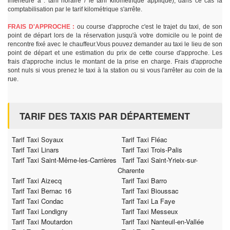
inférieure à : tarif horaire / le tarif kilométrique appliqué), dans ce cas la
comptabilisation par le tarif kilométrique s'arrête.
FRAIS D'APPROCHE :
ou course d'approche c'est le trajet du taxi, de son
point de départ lors de la réservation jusqu'à votre domicile ou le point de
rencontre fixé avec le chauffeur.Vous pouvez demander au taxi le lieu de son
point de départ et une estimation du prix de cette course d'approche. Les
frais d'approche inclus le montant de la prise en charge. Frais d'approche
sont nuls si vous prenez le taxi à la station ou si vous l'arrêter au coin de la
rue.
TARIF DES TAXIS PAR DÉPARTEMENT
Tarif Taxi Soyaux
Tarif Taxi Fléac
Tarif Taxi Linars
Tarif Taxi Trois-Palis
Tarif Taxi Saint-Même-les-Carrières
Tarif Taxi Saint-Yrieix-sur-
Charente
Tarif Taxi Aizecq
Tarif Taxi Barro
Tarif Taxi Bernac 16
Tarif Taxi Bioussac
Tarif Taxi Condac
Tarif Taxi La Faye
Tarif Taxi Londigny
Tarif Taxi Messeux
Tarif Taxi Moutardon
Tarif Taxi Nanteuil-en-Vallée