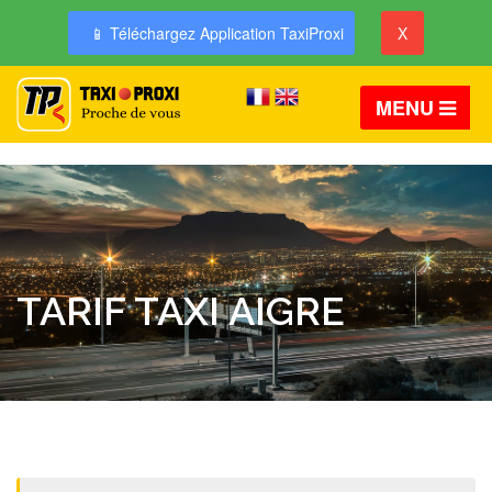
📱 Téléchargez Application TaxiProxi
X
MENU
TARIF TAXI AIGRE