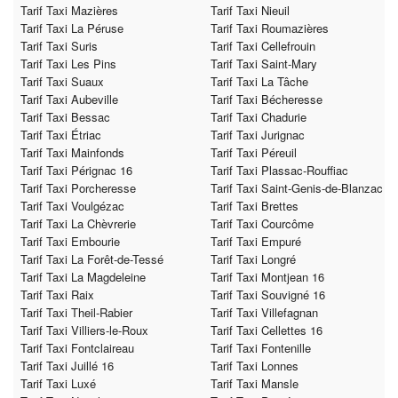
Tarif Taxi Mazières
Tarif Taxi Nieuil
Tarif Taxi La Péruse
Tarif Taxi Roumazières
Tarif Taxi Suris
Tarif Taxi Cellefrouin
Tarif Taxi Les Pins
Tarif Taxi Saint-Mary
Tarif Taxi Suaux
Tarif Taxi La Tâche
Tarif Taxi Aubeville
Tarif Taxi Bécheresse
Tarif Taxi Bessac
Tarif Taxi Chadurie
Tarif Taxi Étriac
Tarif Taxi Jurignac
Tarif Taxi Mainfonds
Tarif Taxi Péreuil
Tarif Taxi Pérignac 16
Tarif Taxi Plassac-Rouffiac
Tarif Taxi Porcheresse
Tarif Taxi Saint-Genis-de-Blanzac
Tarif Taxi Voulgézac
Tarif Taxi Brettes
Tarif Taxi La Chèvrerie
Tarif Taxi Courcôme
Tarif Taxi Embourie
Tarif Taxi Empuré
Tarif Taxi La Forêt-de-Tessé
Tarif Taxi Longré
Tarif Taxi La Magdeleine
Tarif Taxi Montjean 16
Tarif Taxi Raix
Tarif Taxi Souvigné 16
Tarif Taxi Theil-Rabier
Tarif Taxi Villefagnan
Tarif Taxi Villiers-le-Roux
Tarif Taxi Cellettes 16
Tarif Taxi Fontclaireau
Tarif Taxi Fontenille
Tarif Taxi Juillé 16
Tarif Taxi Lonnes
Tarif Taxi Luxé
Tarif Taxi Mansle