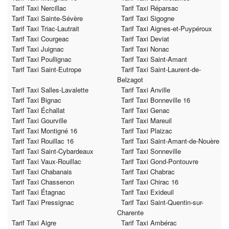
Tarif Taxi Nercillac
Tarif Taxi Réparsac
Tarif Taxi Sainte-Sévère
Tarif Taxi Sigogne
Tarif Taxi Triac-Lautrait
Tarif Taxi Aignes-et-Puypéroux
Tarif Taxi Courgeac
Tarif Taxi Deviat
Tarif Taxi Juignac
Tarif Taxi Nonac
Tarif Taxi Poullignac
Tarif Taxi Saint-Amant
Tarif Taxi Saint-Eutrope
Tarif Taxi Saint-Laurent-de-
Belzagot
Tarif Taxi Salles-Lavalette
Tarif Taxi Anville
Tarif Taxi Bignac
Tarif Taxi Bonneville 16
Tarif Taxi Échallat
Tarif Taxi Genac
Tarif Taxi Gourville
Tarif Taxi Mareuil
Tarif Taxi Montigné 16
Tarif Taxi Plaizac
Tarif Taxi Rouillac 16
Tarif Taxi Saint-Amant-de-Nouère
Tarif Taxi Saint-Cybardeaux
Tarif Taxi Sonneville
Tarif Taxi Vaux-Rouillac
Tarif Taxi Gond-Pontouvre
Tarif Taxi Chabanais
Tarif Taxi Chabrac
Tarif Taxi Chassenon
Tarif Taxi Chirac 16
Tarif Taxi Étagnac
Tarif Taxi Exideuil
Tarif Taxi Pressignac
Tarif Taxi Saint-Quentin-sur-
Charente
Tarif Taxi Aigre
Tarif Taxi Ambérac