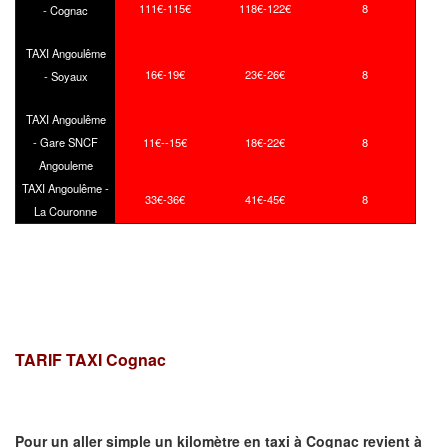
111€-115€
118€-122€
8
- Cognac
TAXI Angoulême
16€-19€
23€-26€
8
- Soyaux
TAXI Angoulême
- Gare SNCF
11€--15€
18€-22€
8
Angouleme
TAXI Angoulême -
33€-36€
41€-45€
8
La Couronne
TARIF TAXI Cognac
Pour un aller simple un kilomètre en taxi à
Cognac
revient à