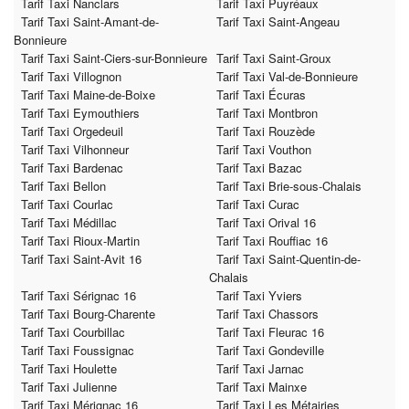
Tarif Taxi Nanclars
Tarif Taxi Puyréaux
Tarif Taxi Saint-Amant-de-
Tarif Taxi Saint-Angeau
Bonnieure
Tarif Taxi Saint-Ciers-sur-Bonnieure
Tarif Taxi Saint-Groux
Tarif Taxi Villognon
Tarif Taxi Val-de-Bonnieure
Tarif Taxi Maine-de-Boixe
Tarif Taxi Écuras
Tarif Taxi Eymouthiers
Tarif Taxi Montbron
Tarif Taxi Orgedeuil
Tarif Taxi Rouzède
Tarif Taxi Vilhonneur
Tarif Taxi Vouthon
Tarif Taxi Bardenac
Tarif Taxi Bazac
Tarif Taxi Bellon
Tarif Taxi Brie-sous-Chalais
Tarif Taxi Courlac
Tarif Taxi Curac
Tarif Taxi Médillac
Tarif Taxi Orival 16
Tarif Taxi Rioux-Martin
Tarif Taxi Rouffiac 16
Tarif Taxi Saint-Avit 16
Tarif Taxi Saint-Quentin-de-
Chalais
Tarif Taxi Sérignac 16
Tarif Taxi Yviers
Tarif Taxi Bourg-Charente
Tarif Taxi Chassors
Tarif Taxi Courbillac
Tarif Taxi Fleurac 16
Tarif Taxi Foussignac
Tarif Taxi Gondeville
Tarif Taxi Houlette
Tarif Taxi Jarnac
Tarif Taxi Julienne
Tarif Taxi Mainxe
Tarif Taxi Mérignac 16
Tarif Taxi Les Métairies