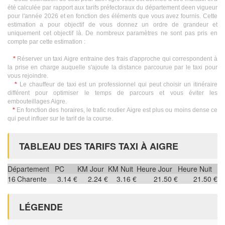
été calculée par rapport aux tarifs préfectoraux du département deen vigueur
pour l'année 2026 et en fonction des éléments que vous avez fournis. Cette
estimation a pour objectif de vous donnez un ordre de grandeur et
uniquement cet objectif là. De nombreux paramètres ne sont pas pris en
compte par cette estimation :
*
Réserver un taxi Aigre entraine des frais d'approche qui correspondent à
la prise en charge auquelle s'ajoute la distance parcourue par le taxi pour
vous rejoindre.
*
Le chauffeur de taxi est un professionnel qui peut choisir un itinéraire
différent pour optimiser le temps de parcours et vous éviter les
embouteillages Aigre.
*
En fonction des horaires, le trafic routier Aigre est plus ou moins dense ce
qui peut influer sur le tarif de la course.
TABLEAU DES TARIFS TAXI À AIGRE
Département
PC
KM Jour
KM Nuit
Heure Jour
Heure Nuit
16
Charente
3.14 €
2.24 €
3.16 €
21.50 €
21.50 €
LÉGENDE