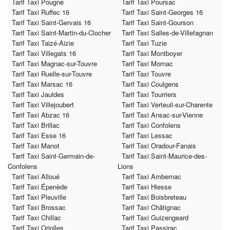
Tarif Taxi Pougné
Tarif Taxi Poursac
Tarif Taxi Ruffec 16
Tarif Taxi Saint-Georges 16
Tarif Taxi Saint-Gervais 16
Tarif Taxi Saint-Gourson
Tarif Taxi Saint-Martin-du-Clocher
Tarif Taxi Salles-de-Villefagnan
Tarif Taxi Taizé-Aizie
Tarif Taxi Tuzie
Tarif Taxi Villegats 16
Tarif Taxi Montboyer
Tarif Taxi Magnac-sur-Touvre
Tarif Taxi Mornac
Tarif Taxi Ruelle-sur-Touvre
Tarif Taxi Touvre
Tarif Taxi Marsac 16
Tarif Taxi Coulgens
Tarif Taxi Jauldes
Tarif Taxi Tourriers
Tarif Taxi Villejoubert
Tarif Taxi Verteuil-sur-Charente
Tarif Taxi Abzac 16
Tarif Taxi Ansac-sur-Vienne
Tarif Taxi Brillac
Tarif Taxi Confolens
Tarif Taxi Esse 16
Tarif Taxi Lessac
Tarif Taxi Manot
Tarif Taxi Oradour-Fanais
Tarif Taxi Saint-Germain-de-
Tarif Taxi Saint-Maurice-des-
Confolens
Lions
Tarif Taxi Alloué
Tarif Taxi Ambernac
Tarif Taxi Épenède
Tarif Taxi Hiesse
Tarif Taxi Pleuville
Tarif Taxi Boisbreteau
Tarif Taxi Brossac
Tarif Taxi Châtignac
Tarif Taxi Chillac
Tarif Taxi Guizengeard
Tarif Taxi Oriolles
Tarif Taxi Passirac