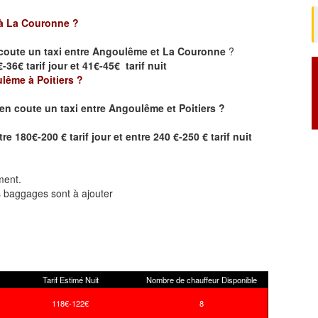
à La Couronne
?
coute un taxi entre Angoulême et La Couronne
?
36€ tarif jour et 41€-45€ tarif nuit
lême à Poitiers
?
en coute un taxi
entre
Angoulême et Poitiers
?
re 180€-200 € tarif jour et entre 240 €-250 € tarif nuit
ment.
ts baggages sont à ajouter
Tarif Estimé Nuit
Nombre de chauffeur Disponible
118€-122€
8