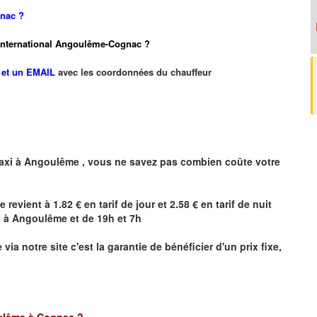
gnac ?
rt international Angoulême-Cognac ?
et un EMAIL
avec les coordonnées du chauffeur
axi à
Angoulême
,
vous ne savez pas combien
coûte
votre
e
revient à 1.82 € en tarif de jour et 2.58 € en tarif de nuit
t à
Angoulême
et de 19h et 7h
e
via notre site
c'est la garantie de bénéficier
d'un prix fixe,
lême à Cognac
?