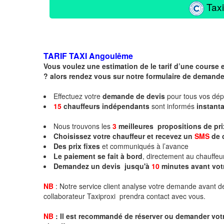
Taxi
TARIF TAXI
Angoulême
Vous voulez une estimation de le tarif d’une course
? alors rendez vous sur notre formulaire de demand
Effectuez votre
demande de devis
pour tous vos dé
15
chauffeurs
indépendants
sont informés
instan
Nous trouvons les
3
meilleures propositions de pr
Choisissez votre chauffeur et recevez un
SMS
de 
Des prix fixes
et communiqués à l’avance
Le paiement se fait à bord
, directement au chauffe
Demandez un devis jusqu'à
10
minutes
avant vot
NB
: Notre service client analyse votre demande avant de
collaborateur Taxiproxi prendra contact avec vous.
NB
:
I
l est recommandé de réserver
ou demander
v
o
t