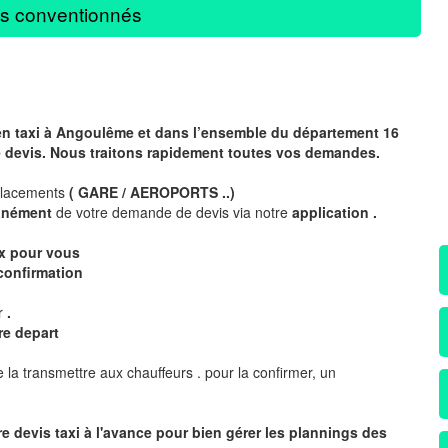
s conventionnés
 en taxi à Angoulême et dans l’ensemble du département 16
e devis. Nous traitons rapidement toutes vos demandes.
placements
( GARE / AEROPORTS ..)
tanément
de votre demande de devis via notre
application .
ix pour vous
confirmation
ur
.
re depart
 la transmettre aux chauffeurs . pour la confirmer, un
r
e devis taxi
à
l
'
avance pour bien gérer les plannings des