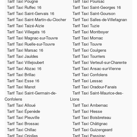
Tarif Taxi Pougné
Tarif Taxi Poursac
Tarif Taxi Ruffec 16
Tarif Taxi Saint-Georges 16
Tarif Taxi Saint-Gervais 16
Tarif Taxi Saint-Gourson
Tarif Taxi Saint-Martin-du-Clocher
Tarif Taxi Salles-de-Villefagnan
Tarif Taxi Taizé-Aizie
Tarif Taxi Tuzie
Tarif Taxi Villegats 16
Tarif Taxi Montboyer
Tarif Taxi Magnac-sur-Touvre
Tarif Taxi Mornac
Tarif Taxi Ruelle-sur-Touvre
Tarif Taxi Touvre
Tarif Taxi Marsac 16
Tarif Taxi Coulgens
Tarif Taxi Jauldes
Tarif Taxi Tourriers
Tarif Taxi Villejoubert
Tarif Taxi Verteuil-sur-Charente
Tarif Taxi Abzac 16
Tarif Taxi Ansac-sur-Vienne
Tarif Taxi Brillac
Tarif Taxi Confolens
Tarif Taxi Esse 16
Tarif Taxi Lessac
Tarif Taxi Manot
Tarif Taxi Oradour-Fanais
Tarif Taxi Saint-Germain-de-
Tarif Taxi Saint-Maurice-des-
Confolens
Lions
Tarif Taxi Alloué
Tarif Taxi Ambernac
Tarif Taxi Épenède
Tarif Taxi Hiesse
Tarif Taxi Pleuville
Tarif Taxi Boisbreteau
Tarif Taxi Brossac
Tarif Taxi Châtignac
Tarif Taxi Chillac
Tarif Taxi Guizengeard
Tarif Taxi Oriolles
Tarif Taxi Passirac