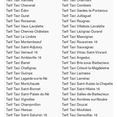
Tarif Taxi Chavenat
Tarif Taxi Combiers
Tarif Taxi Édon
Tarif Taxi Gardes-le-Pontaroux
Tarif Taxi Gurat
Tarif Taxi Juillaguet
Tarif Taxi Ronsenac
Tarif Taxi Rougnac
Tarif Taxi Vaux-Lavalette
Tarif Taxi Villebois-Lavalette
Tarif Taxi Cherves-Châtelars
Tarif Taxi Lézignac-Durand
Tarif Taxi Le Lindois
Tarif Taxi Massignac
Tarif Taxi Montemboeuf
Tarif Taxi Roussines 16
Tarif Taxi Saint-Adjutory
Tarif Taxi Sauvagnac
Tarif Taxi Verneuil 16
Tarif Taxi Vitrac-Saint-Vincent
Tarif Taxi Ambleville 16
Tarif Taxi Angeduc
Tarif Taxi Barret
Tarif Taxi Brie-sous-Barbezieux
Tarif Taxi Challignac
Tarif Taxi Criteuil-la-Magdeleine
Tarif Taxi Guimps
Tarif Taxi Lachaise
Tarif Taxi Lagarde-sur-le-Né
Tarif Taxi Lamérac
Tarif Taxi Montchaude
Tarif Taxi Saint-Aulais-la-Chapelle
Tarif Taxi Saint-Bonnet
Tarif Taxi Saint-Hilaire 16
Tarif Taxi Saint-Palais-du-Né
Tarif Taxi Salles-de-Barbezieux
Tarif Taxi Vignolles
Tarif Taxi Asnières-sur-Nouère
Tarif Taxi Champmillon
Tarif Taxi Douzat
Tarif Taxi Hiersac
Tarif Taxi Moulidars
Tarif Taxi Saint-Saturnin 16
Tarif Taxi Genouillac 16