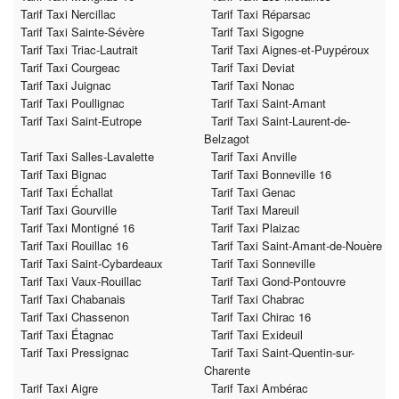
Tarif Taxi Nercillac
Tarif Taxi Réparsac
Tarif Taxi Sainte-Sévère
Tarif Taxi Sigogne
Tarif Taxi Triac-Lautrait
Tarif Taxi Aignes-et-Puypéroux
Tarif Taxi Courgeac
Tarif Taxi Deviat
Tarif Taxi Juignac
Tarif Taxi Nonac
Tarif Taxi Poullignac
Tarif Taxi Saint-Amant
Tarif Taxi Saint-Eutrope
Tarif Taxi Saint-Laurent-de-
Belzagot
Tarif Taxi Salles-Lavalette
Tarif Taxi Anville
Tarif Taxi Bignac
Tarif Taxi Bonneville 16
Tarif Taxi Échallat
Tarif Taxi Genac
Tarif Taxi Gourville
Tarif Taxi Mareuil
Tarif Taxi Montigné 16
Tarif Taxi Plaizac
Tarif Taxi Rouillac 16
Tarif Taxi Saint-Amant-de-Nouère
Tarif Taxi Saint-Cybardeaux
Tarif Taxi Sonneville
Tarif Taxi Vaux-Rouillac
Tarif Taxi Gond-Pontouvre
Tarif Taxi Chabanais
Tarif Taxi Chabrac
Tarif Taxi Chassenon
Tarif Taxi Chirac 16
Tarif Taxi Étagnac
Tarif Taxi Exideuil
Tarif Taxi Pressignac
Tarif Taxi Saint-Quentin-sur-
Charente
Tarif Taxi Aigre
Tarif Taxi Ambérac