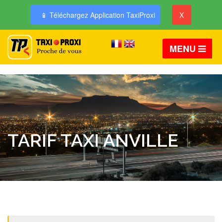
📱 Téléchargez Application TaxiProxi
X
MENU
TARIF TAXI ANVILLE