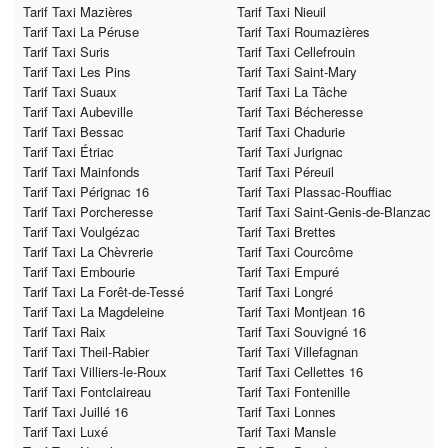
Tarif Taxi Mazières
Tarif Taxi Nieuil
Tarif Taxi La Péruse
Tarif Taxi Roumazières
Tarif Taxi Suris
Tarif Taxi Cellefrouin
Tarif Taxi Les Pins
Tarif Taxi Saint-Mary
Tarif Taxi Suaux
Tarif Taxi La Tâche
Tarif Taxi Aubeville
Tarif Taxi Bécheresse
Tarif Taxi Bessac
Tarif Taxi Chadurie
Tarif Taxi Étriac
Tarif Taxi Jurignac
Tarif Taxi Mainfonds
Tarif Taxi Péreuil
Tarif Taxi Pérignac 16
Tarif Taxi Plassac-Rouffiac
Tarif Taxi Porcheresse
Tarif Taxi Saint-Genis-de-Blanzac
Tarif Taxi Voulgézac
Tarif Taxi Brettes
Tarif Taxi La Chèvrerie
Tarif Taxi Courcôme
Tarif Taxi Embourie
Tarif Taxi Empuré
Tarif Taxi La Forêt-de-Tessé
Tarif Taxi Longré
Tarif Taxi La Magdeleine
Tarif Taxi Montjean 16
Tarif Taxi Raix
Tarif Taxi Souvigné 16
Tarif Taxi Theil-Rabier
Tarif Taxi Villefagnan
Tarif Taxi Villiers-le-Roux
Tarif Taxi Cellettes 16
Tarif Taxi Fontclaireau
Tarif Taxi Fontenille
Tarif Taxi Juillé 16
Tarif Taxi Lonnes
Tarif Taxi Luxé
Tarif Taxi Mansle