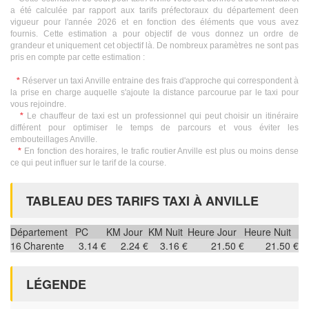
a été calculée par rapport aux tarifs préfectoraux du département deen
vigueur pour l'année 2026 et en fonction des éléments que vous avez
fournis. Cette estimation a pour objectif de vous donnez un ordre de
grandeur et uniquement cet objectif là. De nombreux paramètres ne sont pas
pris en compte par cette estimation :
*
Réserver un taxi Anville entraine des frais d'approche qui correspondent à
la prise en charge auquelle s'ajoute la distance parcourue par le taxi pour
vous rejoindre.
*
Le chauffeur de taxi est un professionnel qui peut choisir un itinéraire
différent pour optimiser le temps de parcours et vous éviter les
embouteillages Anville.
*
En fonction des horaires, le trafic routier Anville est plus ou moins dense
ce qui peut influer sur le tarif de la course.
TABLEAU DES TARIFS TAXI À ANVILLE
Département
PC
KM Jour
KM Nuit
Heure Jour
Heure Nuit
16
Charente
3.14 €
2.24 €
3.16 €
21.50 €
21.50 €
LÉGENDE