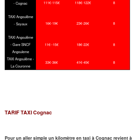
111€-115€
118€-122€
8
- Cognac
TAXI Angoulême
16€-19€
23€-26€
8
- Soyaux
TAXI Angoulême
- Gare SNCF
11€--15€
18€-22€
8
Angouleme
TAXI Angoulême -
33€-36€
41€-45€
8
La Couronne
TARIF TAXI Cognac
Pour un aller simple un kilomètre en taxi à
Cognac
revient à