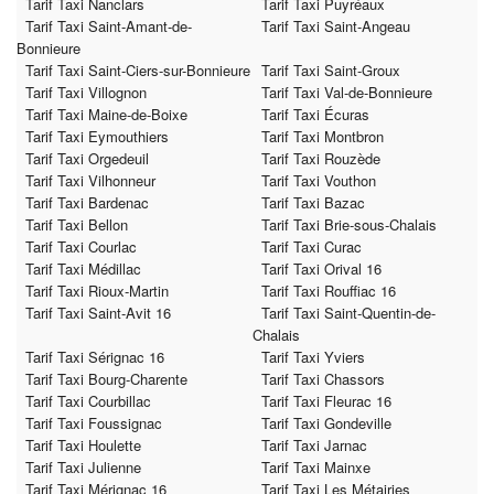
Tarif Taxi Nanclars
Tarif Taxi Puyréaux
Tarif Taxi Saint-Amant-de-
Tarif Taxi Saint-Angeau
Bonnieure
Tarif Taxi Saint-Ciers-sur-Bonnieure
Tarif Taxi Saint-Groux
Tarif Taxi Villognon
Tarif Taxi Val-de-Bonnieure
Tarif Taxi Maine-de-Boixe
Tarif Taxi Écuras
Tarif Taxi Eymouthiers
Tarif Taxi Montbron
Tarif Taxi Orgedeuil
Tarif Taxi Rouzède
Tarif Taxi Vilhonneur
Tarif Taxi Vouthon
Tarif Taxi Bardenac
Tarif Taxi Bazac
Tarif Taxi Bellon
Tarif Taxi Brie-sous-Chalais
Tarif Taxi Courlac
Tarif Taxi Curac
Tarif Taxi Médillac
Tarif Taxi Orival 16
Tarif Taxi Rioux-Martin
Tarif Taxi Rouffiac 16
Tarif Taxi Saint-Avit 16
Tarif Taxi Saint-Quentin-de-
Chalais
Tarif Taxi Sérignac 16
Tarif Taxi Yviers
Tarif Taxi Bourg-Charente
Tarif Taxi Chassors
Tarif Taxi Courbillac
Tarif Taxi Fleurac 16
Tarif Taxi Foussignac
Tarif Taxi Gondeville
Tarif Taxi Houlette
Tarif Taxi Jarnac
Tarif Taxi Julienne
Tarif Taxi Mainxe
Tarif Taxi Mérignac 16
Tarif Taxi Les Métairies