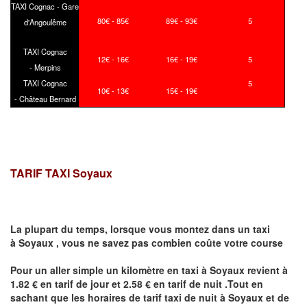
TAXI Cognac - Gare
80€ - 85€
89€ - 93€
5
d'Angoulême
TAXI Cognac
12€ - 16€
16€ - 19€
5
- Merpins
TAXI Cognac
5
10€ - 13€
15€ - 19€
- Château Bernard
TARIF TAXI
Soyaux
La plupart du temps, lorsque vous montez dans un taxi
à
Soyaux
,
vous ne savez pas combien
coûte
votre course
Pour un aller simple un kilomètre en taxi à
Soyaux
revient à
1.82 € en tarif de jour et 2.58 € en tarif de nuit .Tout en
sachant que les horaires de tarif taxi de nuit à
Soyaux
et de