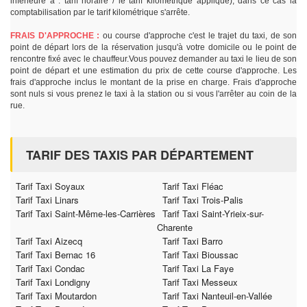
inférieure à : tarif horaire / le tarif kilométrique appliqué), dans ce cas la
comptabilisation par le tarif kilométrique s'arrête.
FRAIS D'APPROCHE :
ou course d'approche c'est le trajet du taxi, de son
point de départ lors de la réservation jusqu'à votre domicile ou le point de
rencontre fixé avec le chauffeur.Vous pouvez demander au taxi le lieu de son
point de départ et une estimation du prix de cette course d'approche. Les
frais d'approche inclus le montant de la prise en charge. Frais d'approche
sont nuls si vous prenez le taxi à la station ou si vous l'arrêter au coin de la
rue.
TARIF DES TAXIS PAR DÉPARTEMENT
Tarif Taxi Soyaux
Tarif Taxi Fléac
Tarif Taxi Linars
Tarif Taxi Trois-Palis
Tarif Taxi Saint-Même-les-Carrières
Tarif Taxi Saint-Yrieix-sur-
Charente
Tarif Taxi Aizecq
Tarif Taxi Barro
Tarif Taxi Bernac 16
Tarif Taxi Bioussac
Tarif Taxi Condac
Tarif Taxi La Faye
Tarif Taxi Londigny
Tarif Taxi Messeux
Tarif Taxi Moutardon
Tarif Taxi Nanteuil-en-Vallée