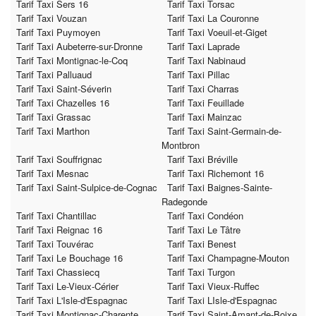
Tarif Taxi Sers 16
Tarif Taxi Torsac
Tarif Taxi Vouzan
Tarif Taxi La Couronne
Tarif Taxi Puymoyen
Tarif Taxi Voeuil-et-Giget
Tarif Taxi Aubeterre-sur-Dronne
Tarif Taxi Laprade
Tarif Taxi Montignac-le-Coq
Tarif Taxi Nabinaud
Tarif Taxi Palluaud
Tarif Taxi Pillac
Tarif Taxi Saint-Séverin
Tarif Taxi Charras
Tarif Taxi Chazelles 16
Tarif Taxi Feuillade
Tarif Taxi Grassac
Tarif Taxi Mainzac
Tarif Taxi Marthon
Tarif Taxi Saint-Germain-de-
Montbron
Tarif Taxi Souffrignac
Tarif Taxi Bréville
Tarif Taxi Mesnac
Tarif Taxi Richemont 16
Tarif Taxi Saint-Sulpice-de-Cognac
Tarif Taxi Baignes-Sainte-
Radegonde
Tarif Taxi Chantillac
Tarif Taxi Condéon
Tarif Taxi Reignac 16
Tarif Taxi Le Tâtre
Tarif Taxi Touvérac
Tarif Taxi Benest
Tarif Taxi Le Bouchage 16
Tarif Taxi Champagne-Mouton
Tarif Taxi Chassiecq
Tarif Taxi Turgon
Tarif Taxi Le-Vieux-Cérier
Tarif Taxi Vieux-Ruffec
Tarif Taxi L'Isle-d'Espagnac
Tarif Taxi LIsle-d'Espagnac
Tarif Taxi Montignac-Charente
Tarif Taxi Saint-Amant-de-Boixe