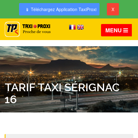
📱 Téléchargez Application TaxiProxi
X
MENU
TARIF TAXI SÉRIGNAC
16