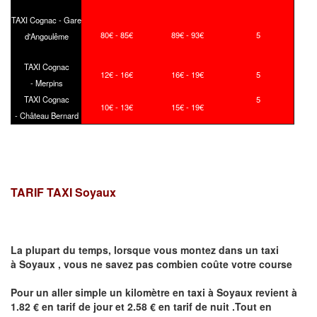
TAXI Cognac - Gare
80€ - 85€
89€ - 93€
5
d'Angoulême
TAXI Cognac
12€ - 16€
16€ - 19€
5
- Merpins
TAXI Cognac
5
10€ - 13€
15€ - 19€
- Château Bernard
TARIF TAXI
Soyaux
La plupart du temps, lorsque vous montez dans un taxi
à
Soyaux
,
vous ne savez pas combien
coûte
votre course
Pour un aller simple un kilomètre en taxi à
Soyaux
revient à
1.82 € en tarif de jour et 2.58 € en tarif de nuit .Tout en