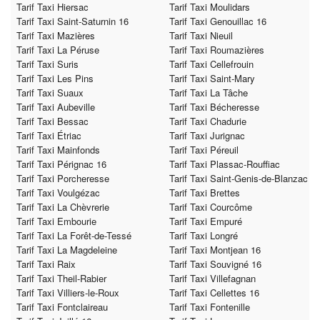
Tarif Taxi Hiersac
Tarif Taxi Moulidars
Tarif Taxi Saint-Saturnin 16
Tarif Taxi Genouillac 16
Tarif Taxi Mazières
Tarif Taxi Nieuil
Tarif Taxi La Péruse
Tarif Taxi Roumazières
Tarif Taxi Suris
Tarif Taxi Cellefrouin
Tarif Taxi Les Pins
Tarif Taxi Saint-Mary
Tarif Taxi Suaux
Tarif Taxi La Tâche
Tarif Taxi Aubeville
Tarif Taxi Bécheresse
Tarif Taxi Bessac
Tarif Taxi Chadurie
Tarif Taxi Étriac
Tarif Taxi Jurignac
Tarif Taxi Mainfonds
Tarif Taxi Péreuil
Tarif Taxi Pérignac 16
Tarif Taxi Plassac-Rouffiac
Tarif Taxi Porcheresse
Tarif Taxi Saint-Genis-de-Blanzac
Tarif Taxi Voulgézac
Tarif Taxi Brettes
Tarif Taxi La Chèvrerie
Tarif Taxi Courcôme
Tarif Taxi Embourie
Tarif Taxi Empuré
Tarif Taxi La Forêt-de-Tessé
Tarif Taxi Longré
Tarif Taxi La Magdeleine
Tarif Taxi Montjean 16
Tarif Taxi Raix
Tarif Taxi Souvigné 16
Tarif Taxi Theil-Rabier
Tarif Taxi Villefagnan
Tarif Taxi Villiers-le-Roux
Tarif Taxi Cellettes 16
Tarif Taxi Fontclaireau
Tarif Taxi Fontenille