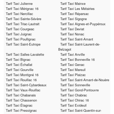
Tarif Taxi Julienne
Tarif Taxi Mainxe
Tarif Taxi Mérignac 16
Tarif Taxi Les Métairies
Tarif Taxi Nercillac
Tarif Taxi Réparsac
Tarif Taxi Sainte-Sévère
Tarif Taxi Sigogne
Tarif Taxi Triac-Lautrait
Tarif Taxi Aignes-et-Puypéroux
Tarif Taxi Courgeac
Tarif Taxi Deviat
Tarif Taxi Juignac
Tarif Taxi Nonac
Tarif Taxi Poullignac
Tarif Taxi Saint-Amant
Tarif Taxi Saint-Eutrope
Tarif Taxi Saint-Laurent-de-
Belzagot
Tarif Taxi Salles-Lavalette
Tarif Taxi Anville
Tarif Taxi Bignac
Tarif Taxi Bonneville 16
Tarif Taxi Échallat
Tarif Taxi Genac
Tarif Taxi Gourville
Tarif Taxi Mareuil
Tarif Taxi Montigné 16
Tarif Taxi Plaizac
Tarif Taxi Rouillac 16
Tarif Taxi Saint-Amant-de-Nouère
Tarif Taxi Saint-Cybardeaux
Tarif Taxi Sonneville
Tarif Taxi Vaux-Rouillac
Tarif Taxi Gond-Pontouvre
Tarif Taxi Chabanais
Tarif Taxi Chabrac
Tarif Taxi Chassenon
Tarif Taxi Chirac 16
Tarif Taxi Étagnac
Tarif Taxi Exideuil
Tarif Taxi Pressignac
Tarif Taxi Saint-Quentin-sur-