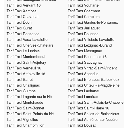
Tarif Taxi Vervant 16
Tarif Taxi Vouharte
Tarif Taxi Xambes
Tarif Taxi Charmant
Tarif Taxi Chavenat
Tarif Taxi Combiers
Tarif Taxi Édon
Tarif Taxi Gardes-le-Pontaroux
Tarif Taxi Gurat
Tarif Taxi Juillaguet
Tarif Taxi Ronsenac
Tarif Taxi Rougnac
Tarif Taxi Vaux-Lavalette
Tarif Taxi Villebois-Lavalette
Tarif Taxi Cherves-Châtelars
Tarif Taxi Lézignac-Durand
Tarif Taxi Le Lindois
Tarif Taxi Massignac
Tarif Taxi Montemboeuf
Tarif Taxi Roussines 16
Tarif Taxi Saint-Adjutory
Tarif Taxi Sauvagnac
Tarif Taxi Verneuil 16
Tarif Taxi Vitrac-Saint-Vincent
Tarif Taxi Ambleville 16
Tarif Taxi Angeduc
Tarif Taxi Barret
Tarif Taxi Brie-sous-Barbezieux
Tarif Taxi Challignac
Tarif Taxi Criteuil-la-Magdeleine
Tarif Taxi Guimps
Tarif Taxi Lachaise
Tarif Taxi Lagarde-sur-le-Né
Tarif Taxi Lamérac
Tarif Taxi Montchaude
Tarif Taxi Saint-Aulais-la-Chapelle
Tarif Taxi Saint-Bonnet
Tarif Taxi Saint-Hilaire 16
Tarif Taxi Saint-Palais-du-Né
Tarif Taxi Salles-de-Barbezieux
Tarif Taxi Vignolles
Tarif Taxi Asnières-sur-Nouère
Tarif Taxi Champmillon
Tarif Taxi Douzat