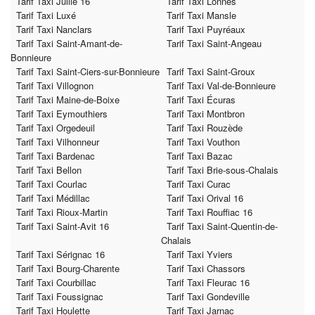
Tarif Taxi Juillé 16
Tarif Taxi Lonnes
Tarif Taxi Luxé
Tarif Taxi Mansle
Tarif Taxi Nanclars
Tarif Taxi Puyréaux
Tarif Taxi Saint-Amant-de-
Tarif Taxi Saint-Angeau
Bonnieure
Tarif Taxi Saint-Ciers-sur-Bonnieure
Tarif Taxi Saint-Groux
Tarif Taxi Villognon
Tarif Taxi Val-de-Bonnieure
Tarif Taxi Maine-de-Boixe
Tarif Taxi Écuras
Tarif Taxi Eymouthiers
Tarif Taxi Montbron
Tarif Taxi Orgedeuil
Tarif Taxi Rouzède
Tarif Taxi Vilhonneur
Tarif Taxi Vouthon
Tarif Taxi Bardenac
Tarif Taxi Bazac
Tarif Taxi Bellon
Tarif Taxi Brie-sous-Chalais
Tarif Taxi Courlac
Tarif Taxi Curac
Tarif Taxi Médillac
Tarif Taxi Orival 16
Tarif Taxi Rioux-Martin
Tarif Taxi Rouffiac 16
Tarif Taxi Saint-Avit 16
Tarif Taxi Saint-Quentin-de-
Chalais
Tarif Taxi Sérignac 16
Tarif Taxi Yviers
Tarif Taxi Bourg-Charente
Tarif Taxi Chassors
Tarif Taxi Courbillac
Tarif Taxi Fleurac 16
Tarif Taxi Foussignac
Tarif Taxi Gondeville
Tarif Taxi Houlette
Tarif Taxi Jarnac