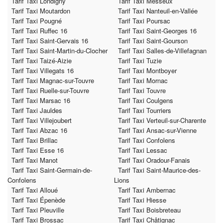
Tarif Taxi Londigny
Tarif Taxi Messeux
Tarif Taxi Moutardon
Tarif Taxi Nanteuil-en-Vallée
Tarif Taxi Pougné
Tarif Taxi Poursac
Tarif Taxi Ruffec 16
Tarif Taxi Saint-Georges 16
Tarif Taxi Saint-Gervais 16
Tarif Taxi Saint-Gourson
Tarif Taxi Saint-Martin-du-Clocher
Tarif Taxi Salles-de-Villefagnan
Tarif Taxi Taizé-Aizie
Tarif Taxi Tuzie
Tarif Taxi Villegats 16
Tarif Taxi Montboyer
Tarif Taxi Magnac-sur-Touvre
Tarif Taxi Mornac
Tarif Taxi Ruelle-sur-Touvre
Tarif Taxi Touvre
Tarif Taxi Marsac 16
Tarif Taxi Coulgens
Tarif Taxi Jauldes
Tarif Taxi Tourriers
Tarif Taxi Villejoubert
Tarif Taxi Verteuil-sur-Charente
Tarif Taxi Abzac 16
Tarif Taxi Ansac-sur-Vienne
Tarif Taxi Brillac
Tarif Taxi Confolens
Tarif Taxi Esse 16
Tarif Taxi Lessac
Tarif Taxi Manot
Tarif Taxi Oradour-Fanais
Tarif Taxi Saint-Germain-de-
Tarif Taxi Saint-Maurice-des-
Confolens
Lions
Tarif Taxi Alloué
Tarif Taxi Ambernac
Tarif Taxi Épenède
Tarif Taxi Hiesse
Tarif Taxi Pleuville
Tarif Taxi Boisbreteau
Tarif Taxi Brossac
Tarif Taxi Châtignac