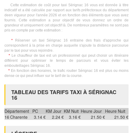
Cette estimation de coût pour taxi Sérignac 16 vous est donnée à titre
indicatif et a été calculée par rapport aux tarifs préfectoraux du département
deen vigueur pour l'année 2026 et en fonction des éléments que vous avez
fournis. Cette estimation a pour objectif de vous donnez un ordre de
grandeur et uniquement cet objectif là. De nombreux paramètres ne sont pas
pris en compte par cette estimation :
*
Réserver un taxi Sérignac 16 entraine des frais d'approche qui
correspondent à la prise en charge auquelle s'ajoute la distance parcourue
par le taxi pour vous rejoindre.
*
Le chauffeur de taxi est un professionnel qui peut choisir un itinéraire
différent pour optimiser le temps de parcours et vous éviter les
embouteillages Sérignac 16.
*
En fonction des horaires, le trafic routier Sérignac 16 est plus ou moins
dense ce qui peut influer sur le tarif de la course.
TABLEAU DES TARIFS TAXI À SÉRIGNAC
16
Département
PC
KM Jour
KM Nuit
Heure Jour
Heure Nuit
16
Charente
3.14 €
2.24 €
3.16 €
21.50 €
21.50 €