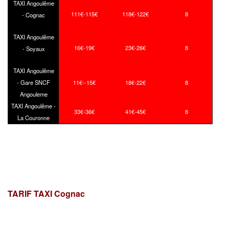
TAXI Angoulême
111€-115€
118€-122€
8
- Cognac
TAXI Angoulême
16€-19€
23€-26€
8
- Soyaux
TAXI Angoulême
- Gare SNCF
11€--15€
18€-22€
8
Angouleme
TAXI Angoulême -
33€-36€
41€-45€
8
La Couronne
TARIF TAXI Cognac