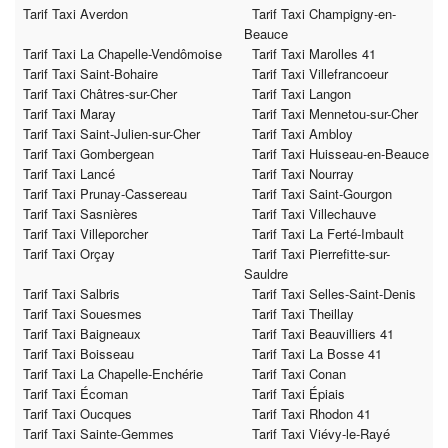
Tarif Taxi Averdon
Tarif Taxi Champigny-en-
Beauce
Tarif Taxi La Chapelle-Vendômoise
Tarif Taxi Marolles 41
Tarif Taxi Saint-Bohaire
Tarif Taxi Villefrancoeur
Tarif Taxi Châtres-sur-Cher
Tarif Taxi Langon
Tarif Taxi Maray
Tarif Taxi Mennetou-sur-Cher
Tarif Taxi Saint-Julien-sur-Cher
Tarif Taxi Ambloy
Tarif Taxi Gombergean
Tarif Taxi Huisseau-en-Beauce
Tarif Taxi Lancé
Tarif Taxi Nourray
Tarif Taxi Prunay-Cassereau
Tarif Taxi Saint-Gourgon
Tarif Taxi Sasnières
Tarif Taxi Villechauve
Tarif Taxi Villeporcher
Tarif Taxi La Ferté-Imbault
Tarif Taxi Orçay
Tarif Taxi Pierrefitte-sur-
Sauldre
Tarif Taxi Salbris
Tarif Taxi Selles-Saint-Denis
Tarif Taxi Souesmes
Tarif Taxi Theillay
Tarif Taxi Baigneaux
Tarif Taxi Beauvilliers 41
Tarif Taxi Boisseau
Tarif Taxi La Bosse 41
Tarif Taxi La Chapelle-Enchérie
Tarif Taxi Conan
Tarif Taxi Écoman
Tarif Taxi Épiais
Tarif Taxi Oucques
Tarif Taxi Rhodon 41
Tarif Taxi Sainte-Gemmes
Tarif Taxi Viévy-le-Rayé