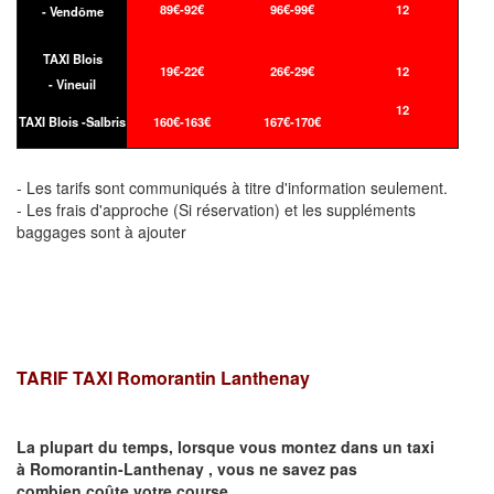
89€-92€
96€-99€
12
- Vendôme
TAXI Blois
19€-22€
26€-29€
12
- Vineuil
12
TAXI Blois -Salbris
160€-163€
167€-170€
- Les tarifs sont communiqués à titre d'information seulement.
- Les frais d'approche (Si réservation) et les suppléments
baggages sont à ajouter
TARIF TAXI Romorantin Lanthenay
La plupart du temps, lorsque vous montez dans un taxi
à
Romorantin-Lanthenay
,
vous ne savez pas
combien
coûte
votre course