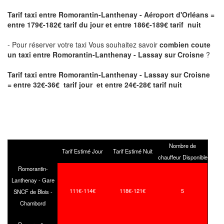
Tarif taxi entre Romorantin-Lanthenay - Aéroport d'Orléans
=
entre 179€-182€ tarif du jour et entre 186€-189€ tarif nuit
- Pour réserver votre taxi Vous souhaitez savoir
combien coute
un taxi entre Romorantin-Lanthenay - Lassay sur Croisne
?
Tarif taxi entre Romorantin-Lanthenay - Lassay sur Croisne
= entre 32€-36€ tarif jour et entre 24€-28€ tarif nuit
Nombre de
Tarif Estimé Jour
Tarif Estimé Nuit
chauffeur Disponible
Romorantin-
Lanthenay - Gare
111€-114€
118€-121€
5
SNCF de Blois -
Chambord