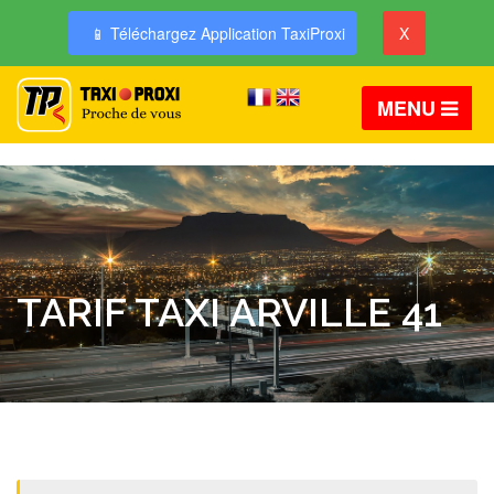
📱 Téléchargez Application TaxiProxi
X
MENU
TARIF TAXI ARVILLE 41