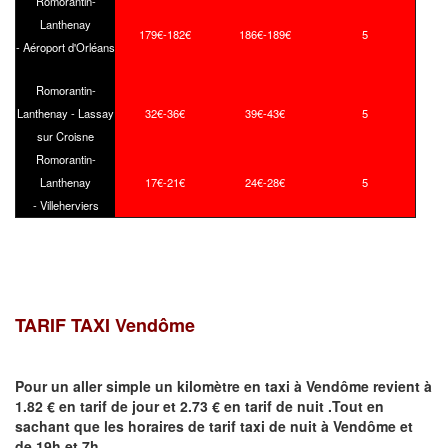
Romorantin-
Lanthenay
179€-182€
186€-189€
5
- Aéroport d'Orléans
Romorantin-
Lanthenay - Lassay
32€-36€
39€-43€
5
sur Croisne
Romorantin-
Lanthenay
17€-21€
24€-28€
5
- Villeherviers
TARIF TAXI
Vendôme
Pour un aller simple un kilomètre en taxi à
Vendôme
revient à
1.82 € en tarif de jour et 2.73 € en tarif de nuit .Tout en
sachant que les horaires de tarif taxi de nuit à
Vendôme
et
de 19h et 7h