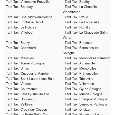
Tarif Taxi Villeneuve-Frouville
Tarif Taxi Bouffry
Tarif Taxi Boursay
Tarif Taxi La Chapelle-
Vicomtesse
Tarif Taxi Chauvigny-du-Perche
Tarif Taxi Droué
Tarif Taxi Fontaine-Raoul
Tarif Taxi La Fontenelle
Tarif Taxi Le Poislay
Tarif Taxi Romilly
Tarif Taxi Villebout
Tarif Taxi La Chaussée-Saint-
Victor
Tarif Taxi Bauzy
Tarif Taxi Bracieux
Tarif Taxi Chambord
Tarif Taxi Fontaines-en-
Sologne
Tarif Taxi Maslives
Tarif Taxi Mont-près-Chambord
Tarif Taxi Tour-en-Sologne
Tarif Taxi Autainville
Tarif Taxi Binas
Tarif Taxi Membrolles
Tarif Taxi Ouzouer-le-Marché
Tarif Taxi Prénouvellon
Tarif Taxi Saint-Laurent-des-Bois
Tarif Taxi Tripleville
Tarif Taxi Verdes
Tarif Taxi Villermain
Tarif Taxi Courmemin
Tarif Taxi Gy-en-Sologne
Tarif Taxi Lassay-sur-Croisne
Tarif Taxi Mur-de-Sologne
Tarif Taxi Rougeou
Tarif Taxi Soings-en-Sologne
Tarif Taxi Veilleins
Tarif Taxi Vernou-en-Sologne
Tarif Taxi Crouy-sur-Cosson
Tarif Taxi Dhuizon
Tarif Taxi La Ferté-Saint-Cyr
Tarif Taxi Nouan-sur-Loire