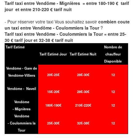
Tarif taxi entre Vendôme - Mignières = entre 180-190 € tarif
jour et entre 210-220 € tarif nuit
- Pour réserver votre taxi Vous souhaitez savoir
combien coute
un taxi entre Vendôme - Coulommiers la Tour
?
Tarif taxi entre Vendôme - Coulommiers la Tour = entre 25-
30 € tarif jour et 32-38 € tarif nuit
Tarif Estimé
Nombre de
Tarif Estimé Jour
Tarif Estimé Nuit
chauffeur
Disponible
Vendôme - Gare de
20€-25€
28€-30€
12
Vendôme-Villiers
Vendôme - Naveil
15€-20€
28€-30€
12
Vendôme
180€-190€
210€-220€
12
- Mignières
Vendôme
- Coulommiers la
25€-30€
32€-38€
12
Tour