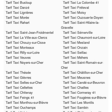
Tarif Taxi Busloup
Tarif Taxi La Colombe 41
Tarif Taxi Danzé
Tarif Taxi Fréteval
Tarif Taxi Lignières
Tarif Taxi Moisy
Tarif Taxi Morée
Tarif Taxi Ouzouer-le-Doyen
Tarif Taxi Rahart
Tarif Taxi Saint-Hilaire-la-
Gravelle
Tarif Taxi Saint-Jean-Froidmentel
Tarif Taxi Sémerville
Tarif Taxi La Ville-aux-Clercs
Tarif Taxi Chaumont-sur-Loire
Tarif Taxi Chouzy-sur-Cisse
Tarif Taxi Mesland
Tarif Taxi Monteaux
Tarif Taxi Onzain
Tarif Taxi Rilly-sur-Loire
Tarif Taxi Seillac
Tarif Taxi Veuves
Tarif Taxi Méhers
Tarif Taxi Noyers-sur-Cher
Tarif Taxi Saint-Romain-sur-
Cher
Tarif Taxi Thésée
Tarif Taxi Châtillon-sur-Cher
Tarif Taxi Gièvres
Tarif Taxi Meusnes
Tarif Taxi Selles-sur-Cher
Tarif Taxi Candé-sur-Beuvron
Tarif Taxi Cellettes
Tarif Taxi Chailles
Tarif Taxi Chitenay
Tarif Taxi Cormeray 41
Tarif Taxi Feings 41
Tarif Taxi Fougères-sur-Bièvre
Tarif Taxi Monthou-sur-Bièvre
Tarif Taxi Les Montils
Tarif Taxi Ouchamps
Tarif Taxi Sambin