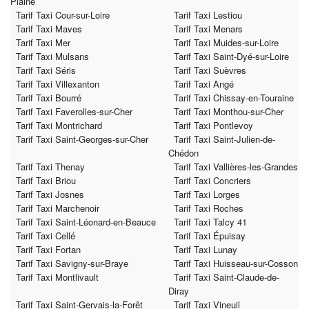
Plaine
Tarif Taxi Cour-sur-Loire
Tarif Taxi Lestiou
Tarif Taxi Maves
Tarif Taxi Menars
Tarif Taxi Mer
Tarif Taxi Muides-sur-Loire
Tarif Taxi Mulsans
Tarif Taxi Saint-Dyé-sur-Loire
Tarif Taxi Séris
Tarif Taxi Suèvres
Tarif Taxi Villexanton
Tarif Taxi Angé
Tarif Taxi Bourré
Tarif Taxi Chissay-en-Touraine
Tarif Taxi Faverolles-sur-Cher
Tarif Taxi Monthou-sur-Cher
Tarif Taxi Montrichard
Tarif Taxi Pontlevoy
Tarif Taxi Saint-Georges-sur-Cher
Tarif Taxi Saint-Julien-de-
Chédon
Tarif Taxi Thenay
Tarif Taxi Vallières-les-Grandes
Tarif Taxi Briou
Tarif Taxi Concriers
Tarif Taxi Josnes
Tarif Taxi Lorges
Tarif Taxi Marchenoir
Tarif Taxi Roches
Tarif Taxi Saint-Léonard-en-Beauce
Tarif Taxi Talcy 41
Tarif Taxi Cellé
Tarif Taxi Épuisay
Tarif Taxi Fortan
Tarif Taxi Lunay
Tarif Taxi Savigny-sur-Braye
Tarif Taxi Huisseau-sur-Cosson
Tarif Taxi Montlivault
Tarif Taxi Saint-Claude-de-
Diray
Tarif Taxi Saint-Gervais-la-Forêt
Tarif Taxi Vineuil