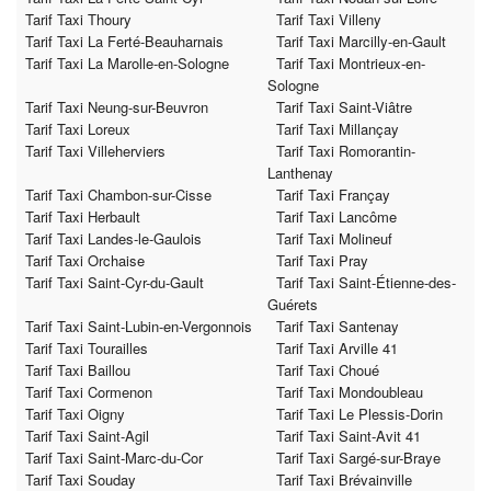
Tarif Taxi Thoury
Tarif Taxi Villeny
Tarif Taxi La Ferté-Beauharnais
Tarif Taxi Marcilly-en-Gault
Tarif Taxi La Marolle-en-Sologne
Tarif Taxi Montrieux-en-
Sologne
Tarif Taxi Neung-sur-Beuvron
Tarif Taxi Saint-Viâtre
Tarif Taxi Loreux
Tarif Taxi Millançay
Tarif Taxi Villeherviers
Tarif Taxi Romorantin-
Lanthenay
Tarif Taxi Chambon-sur-Cisse
Tarif Taxi Françay
Tarif Taxi Herbault
Tarif Taxi Lancôme
Tarif Taxi Landes-le-Gaulois
Tarif Taxi Molineuf
Tarif Taxi Orchaise
Tarif Taxi Pray
Tarif Taxi Saint-Cyr-du-Gault
Tarif Taxi Saint-Étienne-des-
Guérets
Tarif Taxi Saint-Lubin-en-Vergonnois
Tarif Taxi Santenay
Tarif Taxi Tourailles
Tarif Taxi Arville 41
Tarif Taxi Baillou
Tarif Taxi Choué
Tarif Taxi Cormenon
Tarif Taxi Mondoubleau
Tarif Taxi Oigny
Tarif Taxi Le Plessis-Dorin
Tarif Taxi Saint-Agil
Tarif Taxi Saint-Avit 41
Tarif Taxi Saint-Marc-du-Cor
Tarif Taxi Sargé-sur-Braye
Tarif Taxi Souday
Tarif Taxi Brévainville