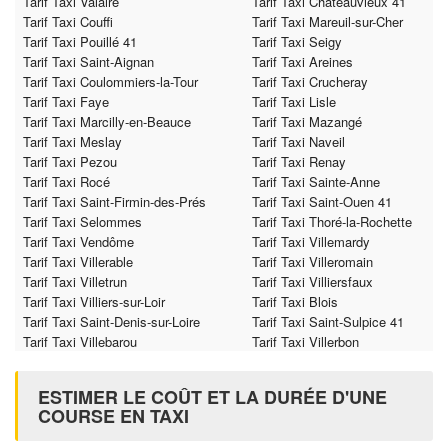
Tarif Taxi Valaire
Tarif Taxi Châteauvieux 41
Tarif Taxi Couffi
Tarif Taxi Mareuil-sur-Cher
Tarif Taxi Pouillé 41
Tarif Taxi Seigy
Tarif Taxi Saint-Aignan
Tarif Taxi Areines
Tarif Taxi Coulommiers-la-Tour
Tarif Taxi Crucheray
Tarif Taxi Faye
Tarif Taxi Lisle
Tarif Taxi Marcilly-en-Beauce
Tarif Taxi Mazangé
Tarif Taxi Meslay
Tarif Taxi Naveil
Tarif Taxi Pezou
Tarif Taxi Renay
Tarif Taxi Rocé
Tarif Taxi Sainte-Anne
Tarif Taxi Saint-Firmin-des-Prés
Tarif Taxi Saint-Ouen 41
Tarif Taxi Selommes
Tarif Taxi Thoré-la-Rochette
Tarif Taxi Vendôme
Tarif Taxi Villemardy
Tarif Taxi Villerable
Tarif Taxi Villeromain
Tarif Taxi Villetrun
Tarif Taxi Villiersfaux
Tarif Taxi Villiers-sur-Loir
Tarif Taxi Blois
Tarif Taxi Saint-Denis-sur-Loire
Tarif Taxi Saint-Sulpice 41
Tarif Taxi Villebarou
Tarif Taxi Villerbon
ESTIMER LE COÛT ET LA DURÉE D'UNE
COURSE EN TAXI