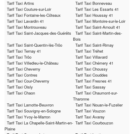
Tarif Taxi Artins
Tarif Taxi Bonneveau
Tarif Taxi Couture-sur-Loir
Tarif Taxi Les Essarts 41
Tarif Taxi Fontaine-les-Côteaux
Tarif Taxi Houssay 41
Tarif Taxi Lavardin 41
Tarif Taxi Montoire-sur-le-Loir
Tarif Taxi Montrouveau
Tarif Taxi Saint-Arnoult 41
Tarif Taxi Saint-Jacques-des-Guérêts
Tarif Taxi Saint-Martin-des-
Bois
Tarif Taxi Saint-Quentin-lès-Trôo
Tarif Taxi Saint-Rimay
Tarif Taxi Ternay 41
Tarif Taxi Tréhet
Tarif Taxi Trôo
Tarif Taxi Villavard
Tarif Taxi Villedieu-le-Château
Tarif Taxi Chémery 41
Tarif Taxi Cheverny
Tarif Taxi Choussy
Tarif Taxi Contres
Tarif Taxi Couddes
Tarif Taxi Cour-Cheverny
Tarif Taxi Fresnes 41
Tarif Taxi Oisly
Tarif Taxi Sassay
Tarif Taxi Chaon
Tarif Taxi Chaumont-sur-
Tharonne
Tarif Taxi Lamotte-Beuvron
Tarif Taxi Nouan-le-Fuzelier
Tarif Taxi Souvigny-en-Sologne
Tarif Taxi Vouzon
Tarif Taxi Yvoy-le-Marron
Tarif Taxi Avaray
Tarif Taxi La Chapelle-Saint-Martin-en-
Tarif Taxi Courbouzon
Plaine