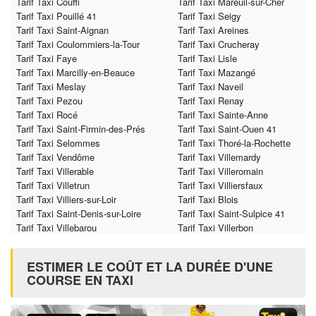
Tarif Taxi Couffi
Tarif Taxi Mareuil-sur-Cher
Tarif Taxi Pouillé 41
Tarif Taxi Seigy
Tarif Taxi Saint-Aignan
Tarif Taxi Areines
Tarif Taxi Coulommiers-la-Tour
Tarif Taxi Crucheray
Tarif Taxi Faye
Tarif Taxi Lisle
Tarif Taxi Marcilly-en-Beauce
Tarif Taxi Mazangé
Tarif Taxi Meslay
Tarif Taxi Naveil
Tarif Taxi Pezou
Tarif Taxi Renay
Tarif Taxi Rocé
Tarif Taxi Sainte-Anne
Tarif Taxi Saint-Firmin-des-Prés
Tarif Taxi Saint-Ouen 41
Tarif Taxi Selommes
Tarif Taxi Thoré-la-Rochette
Tarif Taxi Vendôme
Tarif Taxi Villemardy
Tarif Taxi Villerable
Tarif Taxi Villeromain
Tarif Taxi Villetrun
Tarif Taxi Villiersfaux
Tarif Taxi Villiers-sur-Loir
Tarif Taxi Blois
Tarif Taxi Saint-Denis-sur-Loire
Tarif Taxi Saint-Sulpice 41
Tarif Taxi Villebarou
Tarif Taxi Villerbon
ESTIMER LE COÛT ET LA DURÉE D'UNE
COURSE EN TAXI