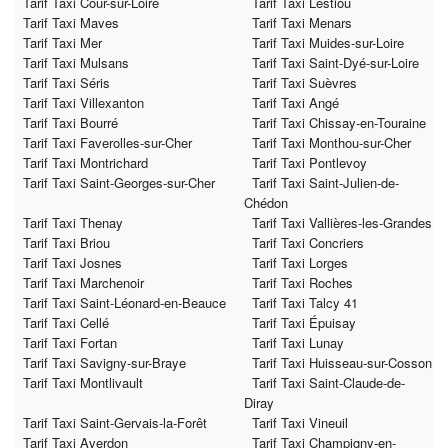
Tarif Taxi Cour-sur-Loire
Tarif Taxi Lestiou
Tarif Taxi Maves
Tarif Taxi Menars
Tarif Taxi Mer
Tarif Taxi Muides-sur-Loire
Tarif Taxi Mulsans
Tarif Taxi Saint-Dyé-sur-Loire
Tarif Taxi Séris
Tarif Taxi Suèvres
Tarif Taxi Villexanton
Tarif Taxi Angé
Tarif Taxi Bourré
Tarif Taxi Chissay-en-Touraine
Tarif Taxi Faverolles-sur-Cher
Tarif Taxi Monthou-sur-Cher
Tarif Taxi Montrichard
Tarif Taxi Pontlevoy
Tarif Taxi Saint-Georges-sur-Cher
Tarif Taxi Saint-Julien-de-
Chédon
Tarif Taxi Thenay
Tarif Taxi Vallières-les-Grandes
Tarif Taxi Briou
Tarif Taxi Concriers
Tarif Taxi Josnes
Tarif Taxi Lorges
Tarif Taxi Marchenoir
Tarif Taxi Roches
Tarif Taxi Saint-Léonard-en-Beauce
Tarif Taxi Talcy 41
Tarif Taxi Cellé
Tarif Taxi Épuisay
Tarif Taxi Fortan
Tarif Taxi Lunay
Tarif Taxi Savigny-sur-Braye
Tarif Taxi Huisseau-sur-Cosson
Tarif Taxi Montlivault
Tarif Taxi Saint-Claude-de-
Diray
Tarif Taxi Saint-Gervais-la-Forêt
Tarif Taxi Vineuil
Tarif Taxi Averdon
Tarif Taxi Champigny-en-