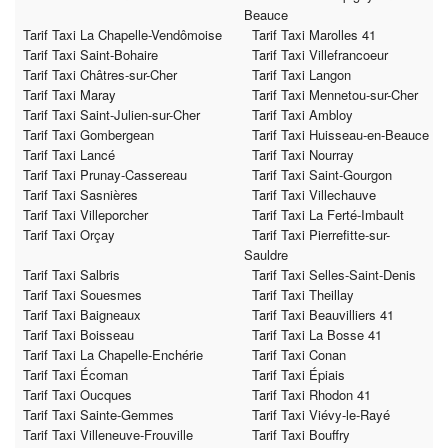
Beauce
Tarif Taxi La Chapelle-Vendômoise
Tarif Taxi Marolles 41
Tarif Taxi Saint-Bohaire
Tarif Taxi Villefrancoeur
Tarif Taxi Châtres-sur-Cher
Tarif Taxi Langon
Tarif Taxi Maray
Tarif Taxi Mennetou-sur-Cher
Tarif Taxi Saint-Julien-sur-Cher
Tarif Taxi Ambloy
Tarif Taxi Gombergean
Tarif Taxi Huisseau-en-Beauce
Tarif Taxi Lancé
Tarif Taxi Nourray
Tarif Taxi Prunay-Cassereau
Tarif Taxi Saint-Gourgon
Tarif Taxi Sasnières
Tarif Taxi Villechauve
Tarif Taxi Villeporcher
Tarif Taxi La Ferté-Imbault
Tarif Taxi Orçay
Tarif Taxi Pierrefitte-sur-
Sauldre
Tarif Taxi Salbris
Tarif Taxi Selles-Saint-Denis
Tarif Taxi Souesmes
Tarif Taxi Theillay
Tarif Taxi Baigneaux
Tarif Taxi Beauvilliers 41
Tarif Taxi Boisseau
Tarif Taxi La Bosse 41
Tarif Taxi La Chapelle-Enchérie
Tarif Taxi Conan
Tarif Taxi Écoman
Tarif Taxi Épiais
Tarif Taxi Oucques
Tarif Taxi Rhodon 41
Tarif Taxi Sainte-Gemmes
Tarif Taxi Viévy-le-Rayé
Tarif Taxi Villeneuve-Frouville
Tarif Taxi Bouffry