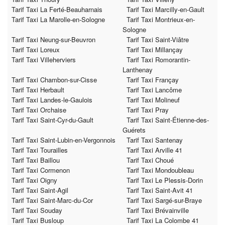
Tarif Taxi La Ferté-Beauharnais
Tarif Taxi Marcilly-en-Gault
Tarif Taxi La Marolle-en-Sologne
Tarif Taxi Montrieux-en-
Sologne
Tarif Taxi Neung-sur-Beuvron
Tarif Taxi Saint-Viâtre
Tarif Taxi Loreux
Tarif Taxi Millançay
Tarif Taxi Villeherviers
Tarif Taxi Romorantin-
Lanthenay
Tarif Taxi Chambon-sur-Cisse
Tarif Taxi Françay
Tarif Taxi Herbault
Tarif Taxi Lancôme
Tarif Taxi Landes-le-Gaulois
Tarif Taxi Molineuf
Tarif Taxi Orchaise
Tarif Taxi Pray
Tarif Taxi Saint-Cyr-du-Gault
Tarif Taxi Saint-Étienne-des-
Guérets
Tarif Taxi Saint-Lubin-en-Vergonnois
Tarif Taxi Santenay
Tarif Taxi Tourailles
Tarif Taxi Arville 41
Tarif Taxi Baillou
Tarif Taxi Choué
Tarif Taxi Cormenon
Tarif Taxi Mondoubleau
Tarif Taxi Oigny
Tarif Taxi Le Plessis-Dorin
Tarif Taxi Saint-Agil
Tarif Taxi Saint-Avit 41
Tarif Taxi Saint-Marc-du-Cor
Tarif Taxi Sargé-sur-Braye
Tarif Taxi Souday
Tarif Taxi Brévainville
Tarif Taxi Busloup
Tarif Taxi La Colombe 41