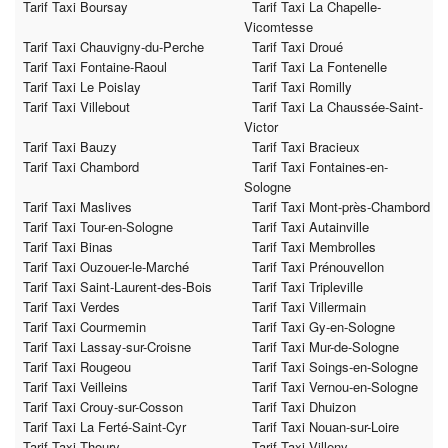
Tarif Taxi Boursay
Tarif Taxi La Chapelle-
Vicomtesse
Tarif Taxi Chauvigny-du-Perche
Tarif Taxi Droué
Tarif Taxi Fontaine-Raoul
Tarif Taxi La Fontenelle
Tarif Taxi Le Poislay
Tarif Taxi Romilly
Tarif Taxi Villebout
Tarif Taxi La Chaussée-Saint-
Victor
Tarif Taxi Bauzy
Tarif Taxi Bracieux
Tarif Taxi Chambord
Tarif Taxi Fontaines-en-
Sologne
Tarif Taxi Maslives
Tarif Taxi Mont-près-Chambord
Tarif Taxi Tour-en-Sologne
Tarif Taxi Autainville
Tarif Taxi Binas
Tarif Taxi Membrolles
Tarif Taxi Ouzouer-le-Marché
Tarif Taxi Prénouvellon
Tarif Taxi Saint-Laurent-des-Bois
Tarif Taxi Tripleville
Tarif Taxi Verdes
Tarif Taxi Villermain
Tarif Taxi Courmemin
Tarif Taxi Gy-en-Sologne
Tarif Taxi Lassay-sur-Croisne
Tarif Taxi Mur-de-Sologne
Tarif Taxi Rougeou
Tarif Taxi Soings-en-Sologne
Tarif Taxi Veilleins
Tarif Taxi Vernou-en-Sologne
Tarif Taxi Crouy-sur-Cosson
Tarif Taxi Dhuizon
Tarif Taxi La Ferté-Saint-Cyr
Tarif Taxi Nouan-sur-Loire
Tarif Taxi Thoury
Tarif Taxi Villeny