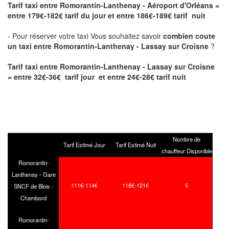
Tarif taxi entre Romorantin-Lanthenay - Aéroport d'Orléans
=
entre 179€-182€ tarif du jour et entre 186€-189€ tarif nuit
- Pour réserver votre taxi Vous souhaitez savoir
combien coute
un taxi entre Romorantin-Lanthenay - Lassay sur Croisne
?
Tarif taxi entre Romorantin-Lanthenay - Lassay sur Croisne
= entre 32€-36€ tarif jour et entre 24€-28€ tarif nuit
Nombre de
Tarif Estimé Jour
Tarif Estimé Nuit
chauffeur Disponible
Romorantin-
Lanthenay - Gare
111€-114€
118€-121€
5
SNCF de Blois -
Chambord
Romorantin-