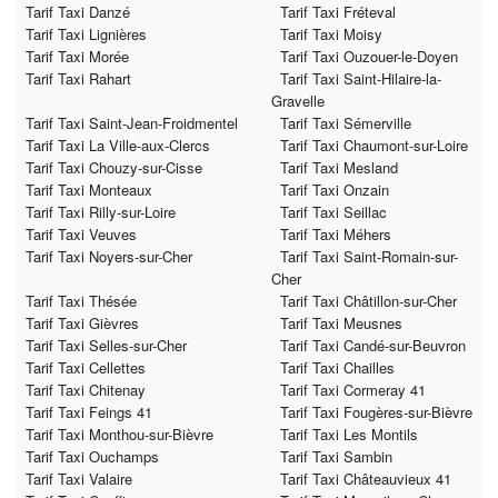
Tarif Taxi Danzé
Tarif Taxi Fréteval
Tarif Taxi Lignières
Tarif Taxi Moisy
Tarif Taxi Morée
Tarif Taxi Ouzouer-le-Doyen
Tarif Taxi Rahart
Tarif Taxi Saint-Hilaire-la-
Gravelle
Tarif Taxi Saint-Jean-Froidmentel
Tarif Taxi Sémerville
Tarif Taxi La Ville-aux-Clercs
Tarif Taxi Chaumont-sur-Loire
Tarif Taxi Chouzy-sur-Cisse
Tarif Taxi Mesland
Tarif Taxi Monteaux
Tarif Taxi Onzain
Tarif Taxi Rilly-sur-Loire
Tarif Taxi Seillac
Tarif Taxi Veuves
Tarif Taxi Méhers
Tarif Taxi Noyers-sur-Cher
Tarif Taxi Saint-Romain-sur-
Cher
Tarif Taxi Thésée
Tarif Taxi Châtillon-sur-Cher
Tarif Taxi Gièvres
Tarif Taxi Meusnes
Tarif Taxi Selles-sur-Cher
Tarif Taxi Candé-sur-Beuvron
Tarif Taxi Cellettes
Tarif Taxi Chailles
Tarif Taxi Chitenay
Tarif Taxi Cormeray 41
Tarif Taxi Feings 41
Tarif Taxi Fougères-sur-Bièvre
Tarif Taxi Monthou-sur-Bièvre
Tarif Taxi Les Montils
Tarif Taxi Ouchamps
Tarif Taxi Sambin
Tarif Taxi Valaire
Tarif Taxi Châteauvieux 41