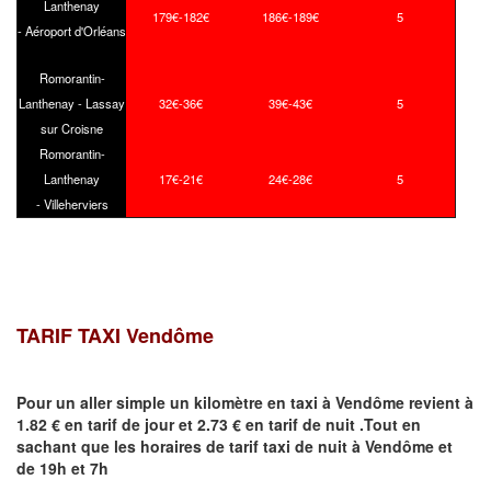
Lanthenay
179€-182€
186€-189€
5
- Aéroport d'Orléans
Romorantin-
Lanthenay - Lassay
32€-36€
39€-43€
5
sur Croisne
Romorantin-
Lanthenay
17€-21€
24€-28€
5
- Villeherviers
TARIF TAXI
Vendôme
Pour un aller simple un kilomètre en taxi à
Vendôme
revient à
1.82 € en tarif de jour et 2.73 € en tarif de nuit .Tout en
sachant que les horaires de tarif taxi de nuit à
Vendôme
et
de 19h et 7h