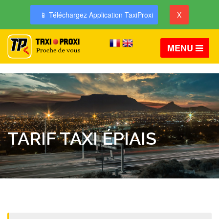
📱 Téléchargez Application TaxiProxi
X
MENU
TARIF TAXI ÉPIAIS