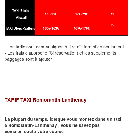
TAXI Blois
19€-22€
26€-29€
12
- Vineuil
12
TAXI Blois -Salbris
160€-163€
167€-170€
- Les tarifs sont communiqués à titre d'information seulement.
- Les frais d'approche (Si réservation) et les suppléments
baggages sont à ajouter
TARIF TAXI Romorantin Lanthenay
La plupart du temps, lorsque vous montez dans un taxi
à
Romorantin-Lanthenay
,
vous ne savez pas
combien
coûte
votre course