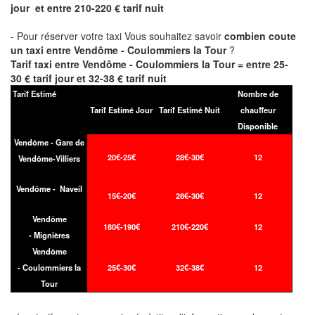
jour et entre 210-220 € tarif nuit
- Pour réserver votre taxi Vous souhaitez savoir
combien coute
un taxi entre Vendôme - Coulommiers la Tour
?
Tarif taxi entre Vendôme - Coulommiers la Tour = entre 25-
30 € tarif jour et 32-38 € tarif nuit
Tarif Estimé
Nombre de
Tarif Estimé Jour
Tarif Estimé Nuit
chauffeur
Disponible
Vendôme - Gare de
20€-25€
28€-30€
12
Vendôme-Villiers
Vendôme - Naveil
15€-20€
28€-30€
12
Vendôme
180€-190€
210€-220€
12
- Mignières
Vendôme
- Coulommiers la
25€-30€
32€-38€
12
Tour