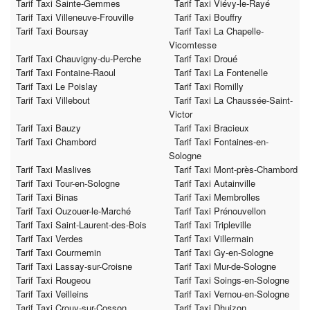
Tarif Taxi Sainte-Gemmes
Tarif Taxi Viévy-le-Rayé
Tarif Taxi Villeneuve-Frouville
Tarif Taxi Bouffry
Tarif Taxi Boursay
Tarif Taxi La Chapelle-
Vicomtesse
Tarif Taxi Chauvigny-du-Perche
Tarif Taxi Droué
Tarif Taxi Fontaine-Raoul
Tarif Taxi La Fontenelle
Tarif Taxi Le Poislay
Tarif Taxi Romilly
Tarif Taxi Villebout
Tarif Taxi La Chaussée-Saint-
Victor
Tarif Taxi Bauzy
Tarif Taxi Bracieux
Tarif Taxi Chambord
Tarif Taxi Fontaines-en-
Sologne
Tarif Taxi Maslives
Tarif Taxi Mont-près-Chambord
Tarif Taxi Tour-en-Sologne
Tarif Taxi Autainville
Tarif Taxi Binas
Tarif Taxi Membrolles
Tarif Taxi Ouzouer-le-Marché
Tarif Taxi Prénouvellon
Tarif Taxi Saint-Laurent-des-Bois
Tarif Taxi Tripleville
Tarif Taxi Verdes
Tarif Taxi Villermain
Tarif Taxi Courmemin
Tarif Taxi Gy-en-Sologne
Tarif Taxi Lassay-sur-Croisne
Tarif Taxi Mur-de-Sologne
Tarif Taxi Rougeou
Tarif Taxi Soings-en-Sologne
Tarif Taxi Veilleins
Tarif Taxi Vernou-en-Sologne
Tarif Taxi Crouy-sur-Cosson
Tarif Taxi Dhuizon