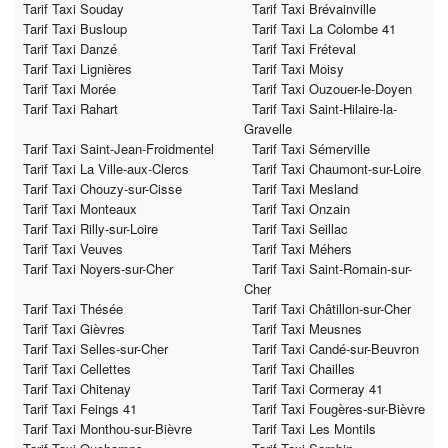
Tarif Taxi Souday
Tarif Taxi Brévainville
Tarif Taxi Busloup
Tarif Taxi La Colombe 41
Tarif Taxi Danzé
Tarif Taxi Fréteval
Tarif Taxi Lignières
Tarif Taxi Moisy
Tarif Taxi Morée
Tarif Taxi Ouzouer-le-Doyen
Tarif Taxi Rahart
Tarif Taxi Saint-Hilaire-la-
Gravelle
Tarif Taxi Saint-Jean-Froidmentel
Tarif Taxi Sémerville
Tarif Taxi La Ville-aux-Clercs
Tarif Taxi Chaumont-sur-Loire
Tarif Taxi Chouzy-sur-Cisse
Tarif Taxi Mesland
Tarif Taxi Monteaux
Tarif Taxi Onzain
Tarif Taxi Rilly-sur-Loire
Tarif Taxi Seillac
Tarif Taxi Veuves
Tarif Taxi Méhers
Tarif Taxi Noyers-sur-Cher
Tarif Taxi Saint-Romain-sur-
Cher
Tarif Taxi Thésée
Tarif Taxi Châtillon-sur-Cher
Tarif Taxi Gièvres
Tarif Taxi Meusnes
Tarif Taxi Selles-sur-Cher
Tarif Taxi Candé-sur-Beuvron
Tarif Taxi Cellettes
Tarif Taxi Chailles
Tarif Taxi Chitenay
Tarif Taxi Cormeray 41
Tarif Taxi Feings 41
Tarif Taxi Fougères-sur-Bièvre
Tarif Taxi Monthou-sur-Bièvre
Tarif Taxi Les Montils