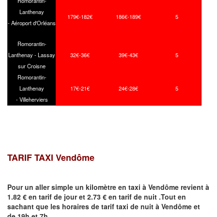
Romorantin-
Lanthenay
179€-182€
186€-189€
5
- Aéroport d'Orléans
Romorantin-
Lanthenay - Lassay
32€-36€
39€-43€
5
sur Croisne
Romorantin-
Lanthenay
17€-21€
24€-28€
5
- Villeherviers
TARIF TAXI
Vendôme
Pour un aller simple un kilomètre en taxi à
Vendôme
revient à
1.82 € en tarif de jour et 2.73 € en tarif de nuit .Tout en
sachant que les horaires de tarif taxi de nuit à
Vendôme
et
de 19h et 7h