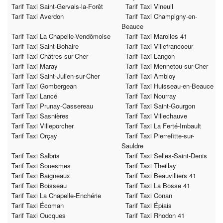
Tarif Taxi Saint-Gervais-la-Forêt
Tarif Taxi Vineuil
Tarif Taxi Averdon
Tarif Taxi Champigny-en-
Beauce
Tarif Taxi La Chapelle-Vendômoise
Tarif Taxi Marolles 41
Tarif Taxi Saint-Bohaire
Tarif Taxi Villefrancoeur
Tarif Taxi Châtres-sur-Cher
Tarif Taxi Langon
Tarif Taxi Maray
Tarif Taxi Mennetou-sur-Cher
Tarif Taxi Saint-Julien-sur-Cher
Tarif Taxi Ambloy
Tarif Taxi Gombergean
Tarif Taxi Huisseau-en-Beauce
Tarif Taxi Lancé
Tarif Taxi Nourray
Tarif Taxi Prunay-Cassereau
Tarif Taxi Saint-Gourgon
Tarif Taxi Sasnières
Tarif Taxi Villechauve
Tarif Taxi Villeporcher
Tarif Taxi La Ferté-Imbault
Tarif Taxi Orçay
Tarif Taxi Pierrefitte-sur-
Sauldre
Tarif Taxi Salbris
Tarif Taxi Selles-Saint-Denis
Tarif Taxi Souesmes
Tarif Taxi Theillay
Tarif Taxi Baigneaux
Tarif Taxi Beauvilliers 41
Tarif Taxi Boisseau
Tarif Taxi La Bosse 41
Tarif Taxi La Chapelle-Enchérie
Tarif Taxi Conan
Tarif Taxi Écoman
Tarif Taxi Épiais
Tarif Taxi Oucques
Tarif Taxi Rhodon 41