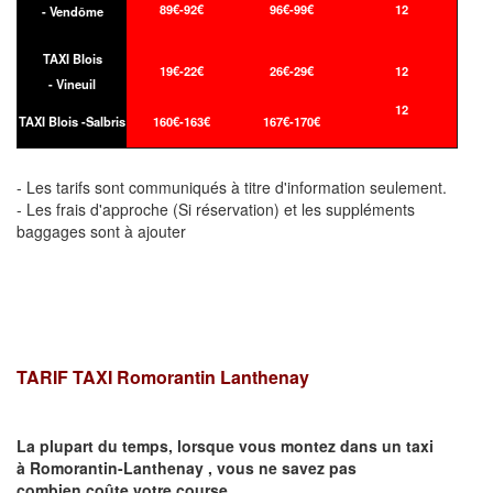
89€-92€
96€-99€
12
- Vendôme
TAXI Blois
19€-22€
26€-29€
12
- Vineuil
12
TAXI Blois -Salbris
160€-163€
167€-170€
- Les tarifs sont communiqués à titre d'information seulement.
- Les frais d'approche (Si réservation) et les suppléments
baggages sont à ajouter
TARIF TAXI Romorantin Lanthenay
La plupart du temps, lorsque vous montez dans un taxi
à
Romorantin-Lanthenay
,
vous ne savez pas
combien
coûte
votre course