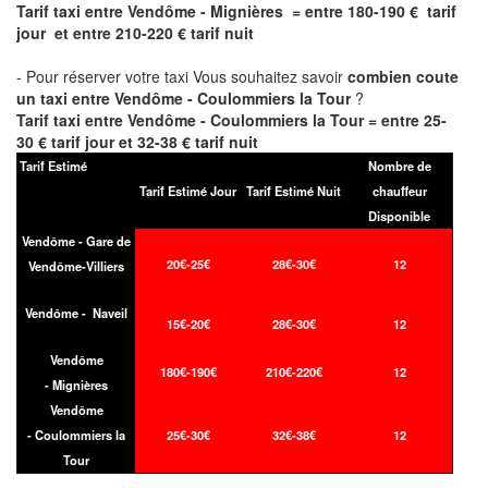
Tarif taxi entre Vendôme - Mignières = entre 180-190 € tarif
jour et entre 210-220 € tarif nuit
- Pour réserver votre taxi Vous souhaitez savoir
combien coute
un taxi entre Vendôme - Coulommiers la Tour
?
Tarif taxi entre Vendôme - Coulommiers la Tour = entre 25-
30 € tarif jour et 32-38 € tarif nuit
Tarif Estimé
Nombre de
Tarif Estimé Jour
Tarif Estimé Nuit
chauffeur
Disponible
Vendôme - Gare de
20€-25€
28€-30€
12
Vendôme-Villiers
Vendôme - Naveil
15€-20€
28€-30€
12
Vendôme
180€-190€
210€-220€
12
- Mignières
Vendôme
- Coulommiers la
25€-30€
32€-38€
12
Tour