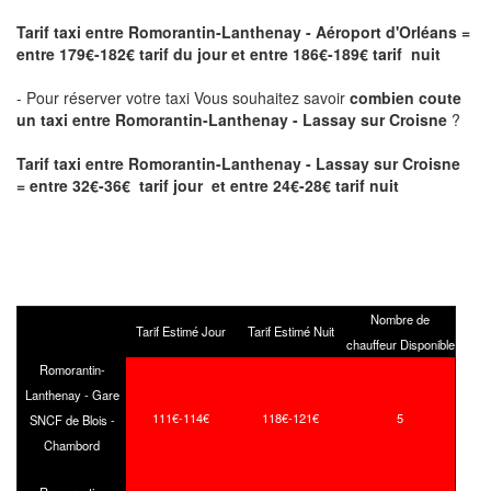
Tarif taxi entre Romorantin-Lanthenay - Aéroport d'Orléans
=
entre 179€-182€ tarif du jour et entre 186€-189€ tarif nuit
- Pour réserver votre taxi Vous souhaitez savoir
combien coute
un taxi entre Romorantin-Lanthenay - Lassay sur Croisne
?
Tarif taxi entre Romorantin-Lanthenay - Lassay sur Croisne
= entre 32€-36€ tarif jour et entre 24€-28€ tarif nuit
Nombre de
Tarif Estimé Jour
Tarif Estimé Nuit
chauffeur Disponible
Romorantin-
Lanthenay - Gare
111€-114€
118€-121€
5
SNCF de Blois -
Chambord