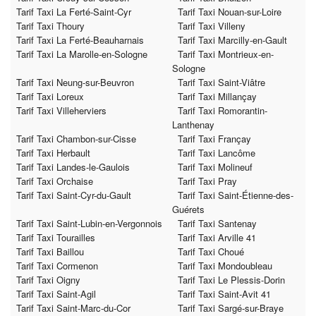
Tarif Taxi La Ferté-Saint-Cyr
Tarif Taxi Nouan-sur-Loire
Tarif Taxi Thoury
Tarif Taxi Villeny
Tarif Taxi La Ferté-Beauharnais
Tarif Taxi Marcilly-en-Gault
Tarif Taxi La Marolle-en-Sologne
Tarif Taxi Montrieux-en-
Sologne
Tarif Taxi Neung-sur-Beuvron
Tarif Taxi Saint-Viâtre
Tarif Taxi Loreux
Tarif Taxi Millançay
Tarif Taxi Villeherviers
Tarif Taxi Romorantin-
Lanthenay
Tarif Taxi Chambon-sur-Cisse
Tarif Taxi Françay
Tarif Taxi Herbault
Tarif Taxi Lancôme
Tarif Taxi Landes-le-Gaulois
Tarif Taxi Molineuf
Tarif Taxi Orchaise
Tarif Taxi Pray
Tarif Taxi Saint-Cyr-du-Gault
Tarif Taxi Saint-Étienne-des-
Guérets
Tarif Taxi Saint-Lubin-en-Vergonnois
Tarif Taxi Santenay
Tarif Taxi Tourailles
Tarif Taxi Arville 41
Tarif Taxi Baillou
Tarif Taxi Choué
Tarif Taxi Cormenon
Tarif Taxi Mondoubleau
Tarif Taxi Oigny
Tarif Taxi Le Plessis-Dorin
Tarif Taxi Saint-Agil
Tarif Taxi Saint-Avit 41
Tarif Taxi Saint-Marc-du-Cor
Tarif Taxi Sargé-sur-Braye