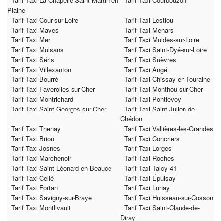
Tarif Taxi La Chapelle-Saint-Martin-en-
Tarif Taxi Courbouzon
Plaine
Tarif Taxi Cour-sur-Loire
Tarif Taxi Lestiou
Tarif Taxi Maves
Tarif Taxi Menars
Tarif Taxi Mer
Tarif Taxi Muides-sur-Loire
Tarif Taxi Mulsans
Tarif Taxi Saint-Dyé-sur-Loire
Tarif Taxi Séris
Tarif Taxi Suèvres
Tarif Taxi Villexanton
Tarif Taxi Angé
Tarif Taxi Bourré
Tarif Taxi Chissay-en-Touraine
Tarif Taxi Faverolles-sur-Cher
Tarif Taxi Monthou-sur-Cher
Tarif Taxi Montrichard
Tarif Taxi Pontlevoy
Tarif Taxi Saint-Georges-sur-Cher
Tarif Taxi Saint-Julien-de-
Chédon
Tarif Taxi Thenay
Tarif Taxi Vallières-les-Grandes
Tarif Taxi Briou
Tarif Taxi Concriers
Tarif Taxi Josnes
Tarif Taxi Lorges
Tarif Taxi Marchenoir
Tarif Taxi Roches
Tarif Taxi Saint-Léonard-en-Beauce
Tarif Taxi Talcy 41
Tarif Taxi Cellé
Tarif Taxi Épuisay
Tarif Taxi Fortan
Tarif Taxi Lunay
Tarif Taxi Savigny-sur-Braye
Tarif Taxi Huisseau-sur-Cosson
Tarif Taxi Montlivault
Tarif Taxi Saint-Claude-de-
Diray