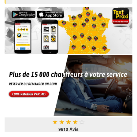
★
★
★
★
★
9610 Avis