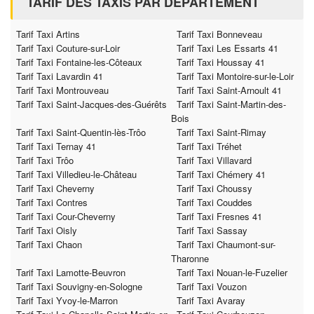
TARIF DES TAXIS PAR DÉPARTEMENT
Tarif Taxi Artins
Tarif Taxi Bonneveau
Tarif Taxi Couture-sur-Loir
Tarif Taxi Les Essarts 41
Tarif Taxi Fontaine-les-Côteaux
Tarif Taxi Houssay 41
Tarif Taxi Lavardin 41
Tarif Taxi Montoire-sur-le-Loir
Tarif Taxi Montrouveau
Tarif Taxi Saint-Arnoult 41
Tarif Taxi Saint-Jacques-des-Guérêts
Tarif Taxi Saint-Martin-des-
Bois
Tarif Taxi Saint-Quentin-lès-Trôo
Tarif Taxi Saint-Rimay
Tarif Taxi Ternay 41
Tarif Taxi Tréhet
Tarif Taxi Trôo
Tarif Taxi Villavard
Tarif Taxi Villedieu-le-Château
Tarif Taxi Chémery 41
Tarif Taxi Cheverny
Tarif Taxi Choussy
Tarif Taxi Contres
Tarif Taxi Couddes
Tarif Taxi Cour-Cheverny
Tarif Taxi Fresnes 41
Tarif Taxi Oisly
Tarif Taxi Sassay
Tarif Taxi Chaon
Tarif Taxi Chaumont-sur-
Tharonne
Tarif Taxi Lamotte-Beuvron
Tarif Taxi Nouan-le-Fuzelier
Tarif Taxi Souvigny-en-Sologne
Tarif Taxi Vouzon
Tarif Taxi Yvoy-le-Marron
Tarif Taxi Avaray