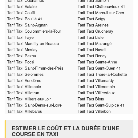
Tarif Taxi Ouchamps
Tarif Taxi Sambin
Tarif Taxi Valaire
Tarif Taxi Châteauvieux 41
Tarif Taxi Couffi
Tarif Taxi Mareuil-sur-Cher
Tarif Taxi Pouillé 41
Tarif Taxi Seigy
Tarif Taxi Saint-Aignan
Tarif Taxi Areines
Tarif Taxi Coulommiers-la-Tour
Tarif Taxi Crucheray
Tarif Taxi Faye
Tarif Taxi Lisle
Tarif Taxi Marcilly-en-Beauce
Tarif Taxi Mazangé
Tarif Taxi Meslay
Tarif Taxi Naveil
Tarif Taxi Pezou
Tarif Taxi Renay
Tarif Taxi Rocé
Tarif Taxi Sainte-Anne
Tarif Taxi Saint-Firmin-des-Prés
Tarif Taxi Saint-Ouen 41
Tarif Taxi Selommes
Tarif Taxi Thoré-la-Rochette
Tarif Taxi Vendôme
Tarif Taxi Villemardy
Tarif Taxi Villerable
Tarif Taxi Villeromain
Tarif Taxi Villetrun
Tarif Taxi Villiersfaux
Tarif Taxi Villiers-sur-Loir
Tarif Taxi Blois
Tarif Taxi Saint-Denis-sur-Loire
Tarif Taxi Saint-Sulpice 41
Tarif Taxi Villebarou
Tarif Taxi Villerbon
ESTIMER LE COÛT ET LA DURÉE D'UNE
COURSE EN TAXI