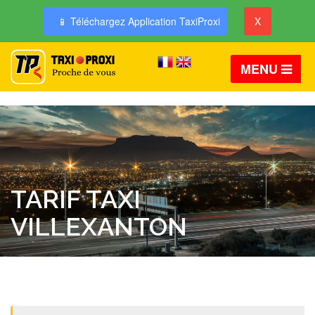
📱 Téléchargez Application TaxiProxi
X
MENU
TARIF TAXI
VILLEXANTON