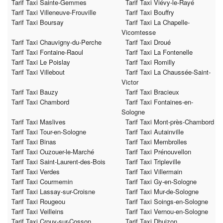
Tarif Taxi Sainte-Gemmes
Tarif Taxi Viévy-le-Rayé
Tarif Taxi Villeneuve-Frouville
Tarif Taxi Bouffry
Tarif Taxi Boursay
Tarif Taxi La Chapelle-
Vicomtesse
Tarif Taxi Chauvigny-du-Perche
Tarif Taxi Droué
Tarif Taxi Fontaine-Raoul
Tarif Taxi La Fontenelle
Tarif Taxi Le Poislay
Tarif Taxi Romilly
Tarif Taxi Villebout
Tarif Taxi La Chaussée-Saint-
Victor
Tarif Taxi Bauzy
Tarif Taxi Bracieux
Tarif Taxi Chambord
Tarif Taxi Fontaines-en-
Sologne
Tarif Taxi Maslives
Tarif Taxi Mont-près-Chambord
Tarif Taxi Tour-en-Sologne
Tarif Taxi Autainville
Tarif Taxi Binas
Tarif Taxi Membrolles
Tarif Taxi Ouzouer-le-Marché
Tarif Taxi Prénouvellon
Tarif Taxi Saint-Laurent-des-Bois
Tarif Taxi Tripleville
Tarif Taxi Verdes
Tarif Taxi Villermain
Tarif Taxi Courmemin
Tarif Taxi Gy-en-Sologne
Tarif Taxi Lassay-sur-Croisne
Tarif Taxi Mur-de-Sologne
Tarif Taxi Rougeou
Tarif Taxi Soings-en-Sologne
Tarif Taxi Veilleins
Tarif Taxi Vernou-en-Sologne
Tarif Taxi Crouy-sur-Cosson
Tarif Taxi Dhuizon