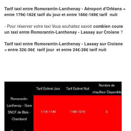
Tarif taxi entre Romorantin-Lanthenay - Aéroport d'Orléans
=
entre 179€-182€ tarif du jour et entre 186€-189€ tarif nuit
- Pour réserver votre taxi Vous souhaitez savoir
combien coute
un taxi entre Romorantin-Lanthenay - Lassay sur Croisne
?
Tarif taxi entre Romorantin-Lanthenay - Lassay sur Croisne
= entre 32€-36€ tarif jour et entre 24€-28€ tarif nuit
Nombre de
Tarif Estimé Jour
Tarif Estimé Nuit
chauffeur Disponible
Romorantin-
Lanthenay - Gare
111€-114€
118€-121€
5
SNCF de Blois -
Chambord