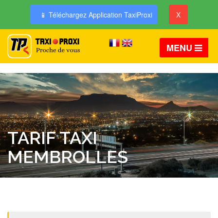
📱 Téléchargez Application TaxiProxi
X
MENU
TARIF TAXI
MEMBROLLES