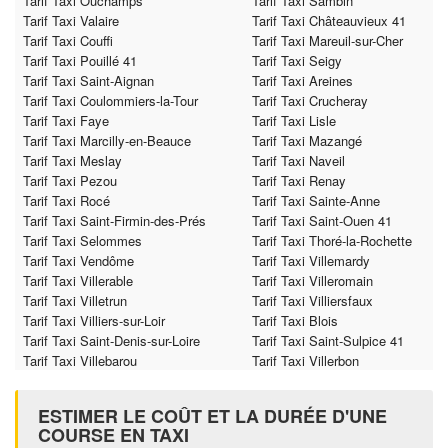
Tarif Taxi Ouchamps
Tarif Taxi Sambin
Tarif Taxi Valaire
Tarif Taxi Châteauvieux 41
Tarif Taxi Couffi
Tarif Taxi Mareuil-sur-Cher
Tarif Taxi Pouillé 41
Tarif Taxi Seigy
Tarif Taxi Saint-Aignan
Tarif Taxi Areines
Tarif Taxi Coulommiers-la-Tour
Tarif Taxi Crucheray
Tarif Taxi Faye
Tarif Taxi Lisle
Tarif Taxi Marcilly-en-Beauce
Tarif Taxi Mazangé
Tarif Taxi Meslay
Tarif Taxi Naveil
Tarif Taxi Pezou
Tarif Taxi Renay
Tarif Taxi Rocé
Tarif Taxi Sainte-Anne
Tarif Taxi Saint-Firmin-des-Prés
Tarif Taxi Saint-Ouen 41
Tarif Taxi Selommes
Tarif Taxi Thoré-la-Rochette
Tarif Taxi Vendôme
Tarif Taxi Villemardy
Tarif Taxi Villerable
Tarif Taxi Villeromain
Tarif Taxi Villetrun
Tarif Taxi Villiersfaux
Tarif Taxi Villiers-sur-Loir
Tarif Taxi Blois
Tarif Taxi Saint-Denis-sur-Loire
Tarif Taxi Saint-Sulpice 41
Tarif Taxi Villebarou
Tarif Taxi Villerbon
ESTIMER LE COÛT ET LA DURÉE D'UNE
COURSE EN TAXI