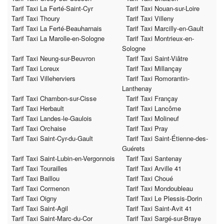
Tarif Taxi La Ferté-Saint-Cyr
Tarif Taxi Nouan-sur-Loire
Tarif Taxi Thoury
Tarif Taxi Villeny
Tarif Taxi La Ferté-Beauharnais
Tarif Taxi Marcilly-en-Gault
Tarif Taxi La Marolle-en-Sologne
Tarif Taxi Montrieux-en-
Sologne
Tarif Taxi Neung-sur-Beuvron
Tarif Taxi Saint-Viâtre
Tarif Taxi Loreux
Tarif Taxi Millançay
Tarif Taxi Villeherviers
Tarif Taxi Romorantin-
Lanthenay
Tarif Taxi Chambon-sur-Cisse
Tarif Taxi Françay
Tarif Taxi Herbault
Tarif Taxi Lancôme
Tarif Taxi Landes-le-Gaulois
Tarif Taxi Molineuf
Tarif Taxi Orchaise
Tarif Taxi Pray
Tarif Taxi Saint-Cyr-du-Gault
Tarif Taxi Saint-Étienne-des-
Guérets
Tarif Taxi Saint-Lubin-en-Vergonnois
Tarif Taxi Santenay
Tarif Taxi Tourailles
Tarif Taxi Arville 41
Tarif Taxi Baillou
Tarif Taxi Choué
Tarif Taxi Cormenon
Tarif Taxi Mondoubleau
Tarif Taxi Oigny
Tarif Taxi Le Plessis-Dorin
Tarif Taxi Saint-Agil
Tarif Taxi Saint-Avit 41
Tarif Taxi Saint-Marc-du-Cor
Tarif Taxi Sargé-sur-Braye