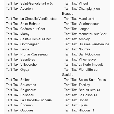
Tarif Taxi Saint-Gervais-la-Forêt
Tarif Taxi Vineuil
Tarif Taxi Averdon
Tarif Taxi Champigny-en-
Beauce
Tarif Taxi La Chapelle-Vendômoise
Tarif Taxi Marolles 41
Tarif Taxi Saint-Bohaire
Tarif Taxi Villefrancoeur
Tarif Taxi Châtres-sur-Cher
Tarif Taxi Langon
Tarif Taxi Maray
Tarif Taxi Mennetou-sur-Cher
Tarif Taxi Saint-Julien-sur-Cher
Tarif Taxi Ambloy
Tarif Taxi Gombergean
Tarif Taxi Huisseau-en-Beauce
Tarif Taxi Lancé
Tarif Taxi Nourray
Tarif Taxi Prunay-Cassereau
Tarif Taxi Saint-Gourgon
Tarif Taxi Sasnières
Tarif Taxi Villechauve
Tarif Taxi Villeporcher
Tarif Taxi La Ferté-Imbault
Tarif Taxi Orçay
Tarif Taxi Pierrefitte-sur-
Sauldre
Tarif Taxi Salbris
Tarif Taxi Selles-Saint-Denis
Tarif Taxi Souesmes
Tarif Taxi Theillay
Tarif Taxi Baigneaux
Tarif Taxi Beauvilliers 41
Tarif Taxi Boisseau
Tarif Taxi La Bosse 41
Tarif Taxi La Chapelle-Enchérie
Tarif Taxi Conan
Tarif Taxi Écoman
Tarif Taxi Épiais
Tarif Taxi Oucques
Tarif Taxi Rhodon 41