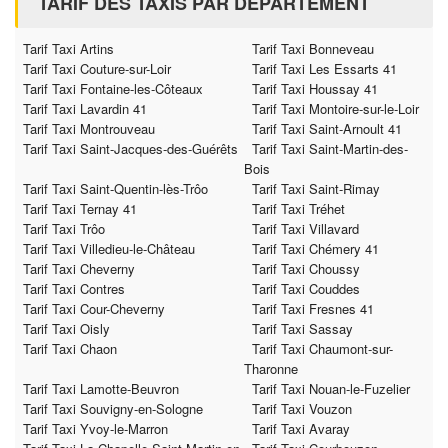
TARIF DES TAXIS PAR DÉPARTEMENT
Tarif Taxi Artins
Tarif Taxi Bonneveau
Tarif Taxi Couture-sur-Loir
Tarif Taxi Les Essarts 41
Tarif Taxi Fontaine-les-Côteaux
Tarif Taxi Houssay 41
Tarif Taxi Lavardin 41
Tarif Taxi Montoire-sur-le-Loir
Tarif Taxi Montrouveau
Tarif Taxi Saint-Arnoult 41
Tarif Taxi Saint-Jacques-des-Guérêts
Tarif Taxi Saint-Martin-des-
Bois
Tarif Taxi Saint-Quentin-lès-Trôo
Tarif Taxi Saint-Rimay
Tarif Taxi Ternay 41
Tarif Taxi Tréhet
Tarif Taxi Trôo
Tarif Taxi Villavard
Tarif Taxi Villedieu-le-Château
Tarif Taxi Chémery 41
Tarif Taxi Cheverny
Tarif Taxi Choussy
Tarif Taxi Contres
Tarif Taxi Couddes
Tarif Taxi Cour-Cheverny
Tarif Taxi Fresnes 41
Tarif Taxi Oisly
Tarif Taxi Sassay
Tarif Taxi Chaon
Tarif Taxi Chaumont-sur-
Tharonne
Tarif Taxi Lamotte-Beuvron
Tarif Taxi Nouan-le-Fuzelier
Tarif Taxi Souvigny-en-Sologne
Tarif Taxi Vouzon
Tarif Taxi Yvoy-le-Marron
Tarif Taxi Avaray