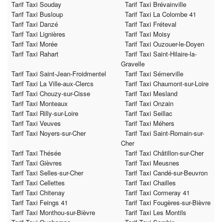
Tarif Taxi Souday
Tarif Taxi Brévainville
Tarif Taxi Busloup
Tarif Taxi La Colombe 41
Tarif Taxi Danzé
Tarif Taxi Fréteval
Tarif Taxi Lignières
Tarif Taxi Moisy
Tarif Taxi Morée
Tarif Taxi Ouzouer-le-Doyen
Tarif Taxi Rahart
Tarif Taxi Saint-Hilaire-la-
Gravelle
Tarif Taxi Saint-Jean-Froidmentel
Tarif Taxi Sémerville
Tarif Taxi La Ville-aux-Clercs
Tarif Taxi Chaumont-sur-Loire
Tarif Taxi Chouzy-sur-Cisse
Tarif Taxi Mesland
Tarif Taxi Monteaux
Tarif Taxi Onzain
Tarif Taxi Rilly-sur-Loire
Tarif Taxi Seillac
Tarif Taxi Veuves
Tarif Taxi Méhers
Tarif Taxi Noyers-sur-Cher
Tarif Taxi Saint-Romain-sur-
Cher
Tarif Taxi Thésée
Tarif Taxi Châtillon-sur-Cher
Tarif Taxi Gièvres
Tarif Taxi Meusnes
Tarif Taxi Selles-sur-Cher
Tarif Taxi Candé-sur-Beuvron
Tarif Taxi Cellettes
Tarif Taxi Chailles
Tarif Taxi Chitenay
Tarif Taxi Cormeray 41
Tarif Taxi Feings 41
Tarif Taxi Fougères-sur-Bièvre
Tarif Taxi Monthou-sur-Bièvre
Tarif Taxi Les Montils