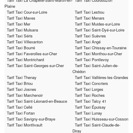
Tarif Taxi La Chapelle-Saint-Martin-en-
Tarif Taxi Courbouzon
Plaine
Tarif Taxi Cour-sur-Loire
Tarif Taxi Lestiou
Tarif Taxi Maves
Tarif Taxi Menars
Tarif Taxi Mer
Tarif Taxi Muides-sur-Loire
Tarif Taxi Mulsans
Tarif Taxi Saint-Dyé-sur-Loire
Tarif Taxi Séris
Tarif Taxi Suèvres
Tarif Taxi Villexanton
Tarif Taxi Angé
Tarif Taxi Bourré
Tarif Taxi Chissay-en-Touraine
Tarif Taxi Faverolles-sur-Cher
Tarif Taxi Monthou-sur-Cher
Tarif Taxi Montrichard
Tarif Taxi Pontlevoy
Tarif Taxi Saint-Georges-sur-Cher
Tarif Taxi Saint-Julien-de-
Chédon
Tarif Taxi Thenay
Tarif Taxi Vallières-les-Grandes
Tarif Taxi Briou
Tarif Taxi Concriers
Tarif Taxi Josnes
Tarif Taxi Lorges
Tarif Taxi Marchenoir
Tarif Taxi Roches
Tarif Taxi Saint-Léonard-en-Beauce
Tarif Taxi Talcy 41
Tarif Taxi Cellé
Tarif Taxi Épuisay
Tarif Taxi Fortan
Tarif Taxi Lunay
Tarif Taxi Savigny-sur-Braye
Tarif Taxi Huisseau-sur-Cosson
Tarif Taxi Montlivault
Tarif Taxi Saint-Claude-de-
Diray