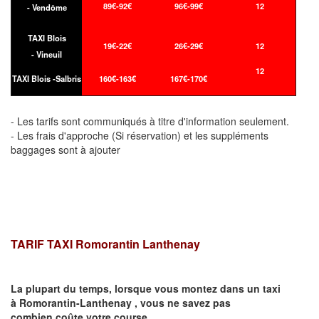
89€-92€
96€-99€
12
- Vendôme
TAXI Blois
19€-22€
26€-29€
12
- Vineuil
12
TAXI Blois -Salbris
160€-163€
167€-170€
- Les tarifs sont communiqués à titre d'information seulement.
- Les frais d'approche (Si réservation) et les suppléments
baggages sont à ajouter
TARIF TAXI Romorantin Lanthenay
La plupart du temps, lorsque vous montez dans un taxi
à
Romorantin-Lanthenay
,
vous ne savez pas
combien
coûte
votre course