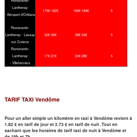
Romorantin-
Lanthenay
179€-182€
186€-189€
5
- Aéroport d'Orléans
Romorantin-
Lanthenay - Lassay
32€-36€
39€-43€
5
sur Croisne
Romorantin-
Lanthenay
17€-21€
24€-28€
5
- Villeherviers
TARIF TAXI
Vendôme
Pour un aller simple un kilomètre en taxi à
Vendôme
revient à
1.82 € en tarif de jour et 2.73 € en tarif de nuit .Tout en
sachant que les horaires de tarif taxi de nuit à
Vendôme
et
de 19h et 7h