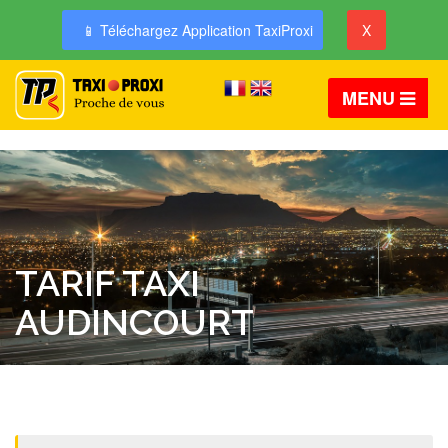
📱 Téléchargez Application TaxiProxi
X
MENU
TARIF TAXI
AUDINCOURT