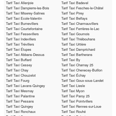
Tarif Taxi Allenjoie
Tarif Taxi Badevel
Tarif Taxi Dampierre-les-Bois
Tarif Taxi Fesches-le-Châtel
Tarif Taxi Miserey-Salines
Tarif Taxi Pirey
Tarif Taxi Ecole-Valentin
Tarif Taxi Belfays
Tarif Taxi Burnevillers
Tarif Taxi Charmauvillers
Tarif Taxi Courtefontaine
Tarif Taxi Ferrières-le-Lac
Tarif Taxi Fessevillers
Tarif Taxi Goumois
Tarif Taxi Indevillers
Tarif Taxi Thiébouhans
Tarif Taxi Trévillers
Tarif Taxi Urtière
Tarif Taxi Étupes
Tarif Taxi Damprichard
Tarif Taxi Abbans-Dessus
Tarif Taxi Bartherans
Tarif Taxi Buffard
Tarif Taxi By
Tarif Taxi Cessey
Tarif Taxi Charnay 25
Tarif Taxi Chay
Tarif Taxi Chenecey-Buillon
Tarif Taxi Chouzelot
Tarif Taxi Échay
Tarif Taxi Fourg
Tarif Taxi Goux-sous-Landet
Tarif Taxi Lavans-Quingey
Tarif Taxi Liesle
Tarif Taxi Mesmay
Tarif Taxi Myon
Tarif Taxi Palantine
Tarif Taxi Paroy 25
Tarif Taxi Pessans
Tarif Taxi Pointvillers
Tarif Taxi Quingey
Tarif Taxi Rennes-sur-Loue
Tarif Taxi Ronchaux
Tarif Taxi Rouhé