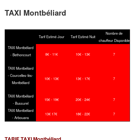
TAXI Montbéliard
Nombre de
Tarif Estimé Jour
Tarif Estimé Nuit
chauffeur Disponible
TAXI Montbéliard
8€ - 11€
10€ - 13€
7
- Bethoncourt
TAXI Montbéliard
- Courcelles-lès-
10
€ - 13
€
13
€ - 17
€
7
Montbéliard
TAXI Montbéliard
15€ - 19€
20€ - 24€
7
- Bussurel
TAXI Montbéliard
13€ 17€
18€ - 22€
7
- Arbouans
TARIF TAXI Montbéliard