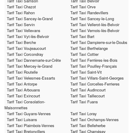
Tarif Taxi Samson
Tarif Taxi Belvoir
Tarif Taxi Chazot
Tarif Taxi Orve
Tarif Taxi Rahon
Tarif Taxi Randevillers
Tarif Taxi Sancey-le-Grand
Tarif Taxi Sancey-le-Long
Tarif Taxi Servin
Tarif Taxi Vellerot-lès-Belvoir
Tarif Taxi Vellevans
Tarif Taxi Vernois-lès-Belvoir
Tarif Taxi Vyt-lès-Belvoir
Tarif Taxi Bart
Tarif Taxi Berche
Tarif Taxi Dampierre-sur-le-Doubs
Tarif Taxi Voujeaucourt
Tarif Taxi Berthelange
Tarif Taxi Corcondray
Tarif Taxi Cottier
Tarif Taxi Dannemarie-sur-Crête
Tarif Taxi Ferrières-les-Bois
Tarif Taxi Mercey-le-Grand
Tarif Taxi Pouilley-Français
Tarif Taxi Routelle
Tarif Taxi Saint-Vit
Tarif Taxi Velesmes-Essarts
Tarif Taxi Villars-Saint-Georges
Tarif Taxi Antorpe
Tarif Taxi Corcelles-Ferrieres
Tarif Taxi Arbouans
Tarif Taxi Audincourt
Tarif Taxi Exincourt
Tarif Taxi Taillecourt
Tarif Taxi Consolation-
Tarif Taxi Fuans
Maisonnettes
Tarif Taxi Guyans-Vennes
Tarif Taxi Loray
Tarif Taxi Luisans
Tarif Taxi Orchamps-Vennes
Tarif Taxi Plaimbois-Vennes
Tarif Taxi Belleherbe
Tarif Taxi Bretonvillers
Tarif Taxi Chamésey