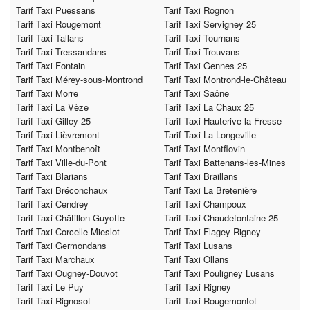
Tarif Taxi Puessans
Tarif Taxi Rognon
Tarif Taxi Rougemont
Tarif Taxi Servigney 25
Tarif Taxi Tallans
Tarif Taxi Tournans
Tarif Taxi Tressandans
Tarif Taxi Trouvans
Tarif Taxi Fontain
Tarif Taxi Gennes 25
Tarif Taxi Mérey-sous-Montrond
Tarif Taxi Montrond-le-Château
Tarif Taxi Morre
Tarif Taxi Saône
Tarif Taxi La Vèze
Tarif Taxi La Chaux 25
Tarif Taxi Gilley 25
Tarif Taxi Hauterive-la-Fresse
Tarif Taxi Lièvremont
Tarif Taxi La Longeville
Tarif Taxi Montbenoît
Tarif Taxi Montflovin
Tarif Taxi Ville-du-Pont
Tarif Taxi Battenans-les-Mines
Tarif Taxi Blarians
Tarif Taxi Braillans
Tarif Taxi Bréconchaux
Tarif Taxi La Bretenière
Tarif Taxi Cendrey
Tarif Taxi Champoux
Tarif Taxi Châtillon-Guyotte
Tarif Taxi Chaudefontaine 25
Tarif Taxi Corcelle-Mieslot
Tarif Taxi Flagey-Rigney
Tarif Taxi Germondans
Tarif Taxi Lusans
Tarif Taxi Marchaux
Tarif Taxi Ollans
Tarif Taxi Ougney-Douvot
Tarif Taxi Pouligney Lusans
Tarif Taxi Le Puy
Tarif Taxi Rigney
Tarif Taxi Rignosot
Tarif Taxi Rougemontot