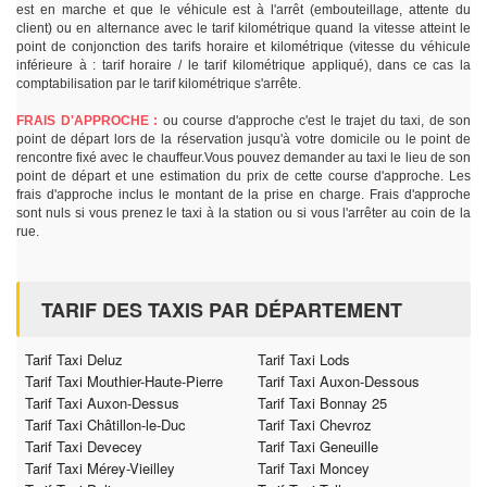
est en marche et que le véhicule est à l'arrêt (embouteillage, attente du
client) ou en alternance avec le tarif kilométrique quand la vitesse atteint le
point de conjonction des tarifs horaire et kilométrique (vitesse du véhicule
inférieure à : tarif horaire / le tarif kilométrique appliqué), dans ce cas la
comptabilisation par le tarif kilométrique s'arrête.
FRAIS D'APPROCHE :
ou course d'approche c'est le trajet du taxi, de son
point de départ lors de la réservation jusqu'à votre domicile ou le point de
rencontre fixé avec le chauffeur.Vous pouvez demander au taxi le lieu de son
point de départ et une estimation du prix de cette course d'approche. Les
frais d'approche inclus le montant de la prise en charge. Frais d'approche
sont nuls si vous prenez le taxi à la station ou si vous l'arrêter au coin de la
rue.
TARIF DES TAXIS PAR DÉPARTEMENT
Tarif Taxi Deluz
Tarif Taxi Lods
Tarif Taxi Mouthier-Haute-Pierre
Tarif Taxi Auxon-Dessous
Tarif Taxi Auxon-Dessus
Tarif Taxi Bonnay 25
Tarif Taxi Châtillon-le-Duc
Tarif Taxi Chevroz
Tarif Taxi Devecey
Tarif Taxi Geneuille
Tarif Taxi Mérey-Vieilley
Tarif Taxi Moncey