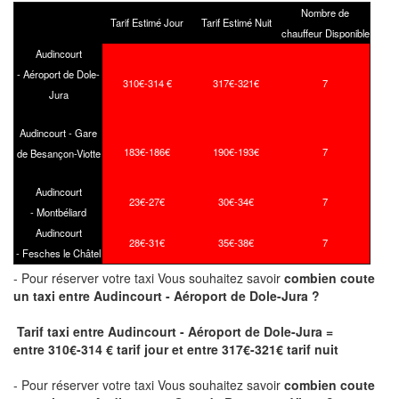
Nombre de
Tarif Estimé Jour
Tarif Estimé Nuit
chauffeur Disponible
Audincourt
- Aéroport de Dole-
310€-314 €
317€-321€
7
Jura
Audincourt - Gare
183€-186€
190€-193€
7
de Besançon-Viotte
Audincourt
23€-27€
30€-34€
7
- Montbéliard
Audincourt
28€-31€
35€-38€
7
- Fesches le Châtel
- Pour réserver votre taxi Vous souhaitez savoir
combien coute
un taxi
entre Audincourt - Aéroport de Dole-Jura ?
Tarif taxi entre Audincourt - Aéroport de Dole-Jura =
entre 310€-314 € tarif jour et entre 317€-321€ tarif nuit
- Pour réserver votre taxi Vous souhaitez savoir
combien coute