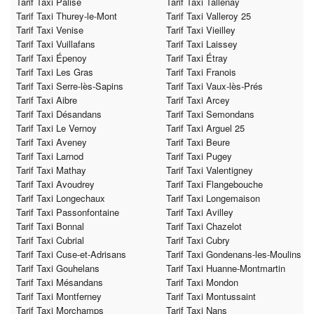
Tarif Taxi Palise
Tarif Taxi Tallenay
Tarif Taxi Thurey-le-Mont
Tarif Taxi Valleroy 25
Tarif Taxi Venise
Tarif Taxi Vieilley
Tarif Taxi Vuillafans
Tarif Taxi Laissey
Tarif Taxi Épenoy
Tarif Taxi Étray
Tarif Taxi Les Gras
Tarif Taxi Franois
Tarif Taxi Serre-lès-Sapins
Tarif Taxi Vaux-lès-Prés
Tarif Taxi Aibre
Tarif Taxi Arcey
Tarif Taxi Désandans
Tarif Taxi Semondans
Tarif Taxi Le Vernoy
Tarif Taxi Arguel 25
Tarif Taxi Aveney
Tarif Taxi Beure
Tarif Taxi Larnod
Tarif Taxi Pugey
Tarif Taxi Mathay
Tarif Taxi Valentigney
Tarif Taxi Avoudrey
Tarif Taxi Flangebouche
Tarif Taxi Longechaux
Tarif Taxi Longemaison
Tarif Taxi Passonfontaine
Tarif Taxi Avilley
Tarif Taxi Bonnal
Tarif Taxi Chazelot
Tarif Taxi Cubrial
Tarif Taxi Cubry
Tarif Taxi Cuse-et-Adrisans
Tarif Taxi Gondenans-les-Moulins
Tarif Taxi Gouhelans
Tarif Taxi Huanne-Montmartin
Tarif Taxi Mésandans
Tarif Taxi Mondon
Tarif Taxi Montferney
Tarif Taxi Montussaint
Tarif Taxi Morchamps
Tarif Taxi Nans