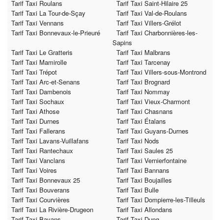
Tarif Taxi Roulans
Tarif Taxi Saint-Hilaire 25
Tarif Taxi La Tour-de-Sçay
Tarif Taxi Val-de-Roulans
Tarif Taxi Vennans
Tarif Taxi Villers-Grélot
Tarif Taxi Bonnevaux-le-Prieuré
Tarif Taxi Charbonnières-les-
Sapins
Tarif Taxi Le Gratteris
Tarif Taxi Malbrans
Tarif Taxi Mamirolle
Tarif Taxi Tarcenay
Tarif Taxi Trépot
Tarif Taxi Villers-sous-Montrond
Tarif Taxi Arc-et-Senans
Tarif Taxi Brognard
Tarif Taxi Dambenois
Tarif Taxi Nommay
Tarif Taxi Sochaux
Tarif Taxi Vieux-Charmont
Tarif Taxi Athose
Tarif Taxi Chasnans
Tarif Taxi Durnes
Tarif Taxi Étalans
Tarif Taxi Fallerans
Tarif Taxi Guyans-Durnes
Tarif Taxi Lavans-Vuillafans
Tarif Taxi Nods
Tarif Taxi Rantechaux
Tarif Taxi Saules 25
Tarif Taxi Vanclans
Tarif Taxi Vernierfontaine
Tarif Taxi Voires
Tarif Taxi Bannans
Tarif Taxi Bonnevaux 25
Tarif Taxi Boujailles
Tarif Taxi Bouverans
Tarif Taxi Bulle
Tarif Taxi Courvières
Tarif Taxi Dompierre-les-Tilleuls
Tarif Taxi La Rivière-Drugeon
Tarif Taxi Allondans
Tarif Taxi Bavans
Tarif Taxi Dung