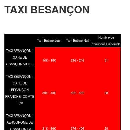
TAXI BESANÇON
Nombre de
Tarif Estimé Jour
Tarif Estimé Nuit
chauffeur Disponible
TAXI BESANÇON -
GARE DE
14€ - 18€
21€ - 24€
31
BESANÇON VIOTTE
TAXI BESANÇON -
GARE DE
BESANÇON
39€ - 43€
46€ - 48€
28
FRANCHE- COMTE
TGV
TAXI BESANÇON -
AERODROME DE
31€ - 36€
37€ - 40€
29
BESANÇON LA