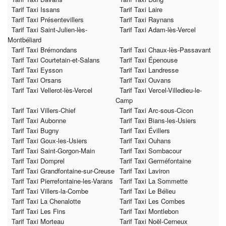
Tarif Taxi Issans
Tarif Taxi Laire
Tarif Taxi Présentevillers
Tarif Taxi Raynans
Tarif Taxi Saint-Julien-lès-
Tarif Taxi Adam-lès-Vercel
Montbéliard
Tarif Taxi Brémondans
Tarif Taxi Chaux-lès-Passavant
Tarif Taxi Courtetain-et-Salans
Tarif Taxi Épenouse
Tarif Taxi Eysson
Tarif Taxi Landresse
Tarif Taxi Orsans
Tarif Taxi Ouvans
Tarif Taxi Vellerot-lès-Vercel
Tarif Taxi Vercel-Villedieu-le-
Camp
Tarif Taxi Villers-Chief
Tarif Taxi Arc-sous-Cicon
Tarif Taxi Aubonne
Tarif Taxi Bians-les-Usiers
Tarif Taxi Bugny
Tarif Taxi Évillers
Tarif Taxi Goux-les-Usiers
Tarif Taxi Ouhans
Tarif Taxi Saint-Gorgon-Main
Tarif Taxi Sombacour
Tarif Taxi Domprel
Tarif Taxi Germéfontaine
Tarif Taxi Grandfontaine-sur-Creuse
Tarif Taxi Laviron
Tarif Taxi Pierrefontaine-les-Varans
Tarif Taxi La Sommette
Tarif Taxi Villers-la-Combe
Tarif Taxi Le Bélieu
Tarif Taxi La Chenalotte
Tarif Taxi Les Combes
Tarif Taxi Les Fins
Tarif Taxi Montlebon
Tarif Taxi Morteau
Tarif Taxi Noël-Cerneux