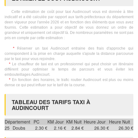
Cette estimation de coût pour taxi Audincourt vous est donnée à titre
indicatif et a été calculée par rapport aux tarifs préfectoraux du département
deen vigueur pour l'année 2026 et en fonction des éléments que vous avez
fournis. Cette estimation a pour objectif de vous donnez un ordre de
grandeur et uniquement cet objectif là. De nombreux paramètres ne sont pas
pris en compte par cette estimation :
*
Réserver un taxi Audincourt entraine des frais d'approche qui
correspondent à la prise en charge auquelle s'ajoute la distance parcourue
par le taxi pour vous rejoindre.
*
Le chauffeur de taxi est un professionnel qui peut choisir un itinéraire
différent pour optimiser le temps de parcours et vous éviter les
embouteillages Audincourt.
*
En fonction des horaires, le trafic routier Audincourt est plus ou moins
dense ce qui peut influer sur le tarif de la course.
TABLEAU DES TARIFS TAXI À
AUDINCOURT
Département
PC
KM Jour
KM Nuit
Heure Jour
Heure Nuit
25
Doubs
2.30 €
2.16 €
2.84 €
26.30 €
26.30 €