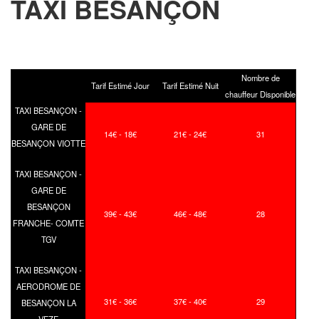
TAXI BESANÇON
Nombre de
Tarif Estimé Jour
Tarif Estimé Nuit
chauffeur Disponible
TAXI BESANÇON -
GARE DE
14€ - 18€
21€ - 24€
31
BESANÇON VIOTTE
TAXI BESANÇON -
GARE DE
BESANÇON
39€ - 43€
46€ - 48€
28
FRANCHE- COMTE
TGV
TAXI BESANÇON -
AERODROME DE
31€ - 36€
37€ - 40€
29
BESANÇON LA
VEZE