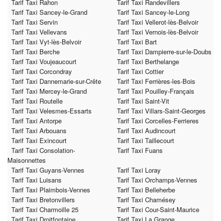
Tarif Taxi Rahon
Tarif Taxi Randevillers
Tarif Taxi Sancey-le-Grand
Tarif Taxi Sancey-le-Long
Tarif Taxi Servin
Tarif Taxi Vellerot-lès-Belvoir
Tarif Taxi Vellevans
Tarif Taxi Vernois-lès-Belvoir
Tarif Taxi Vyt-lès-Belvoir
Tarif Taxi Bart
Tarif Taxi Berche
Tarif Taxi Dampierre-sur-le-Doubs
Tarif Taxi Voujeaucourt
Tarif Taxi Berthelange
Tarif Taxi Corcondray
Tarif Taxi Cottier
Tarif Taxi Dannemarie-sur-Crête
Tarif Taxi Ferrières-les-Bois
Tarif Taxi Mercey-le-Grand
Tarif Taxi Pouilley-Français
Tarif Taxi Routelle
Tarif Taxi Saint-Vit
Tarif Taxi Velesmes-Essarts
Tarif Taxi Villars-Saint-Georges
Tarif Taxi Antorpe
Tarif Taxi Corcelles-Ferrieres
Tarif Taxi Arbouans
Tarif Taxi Audincourt
Tarif Taxi Exincourt
Tarif Taxi Taillecourt
Tarif Taxi Consolation-
Tarif Taxi Fuans
Maisonnettes
Tarif Taxi Guyans-Vennes
Tarif Taxi Loray
Tarif Taxi Luisans
Tarif Taxi Orchamps-Vennes
Tarif Taxi Plaimbois-Vennes
Tarif Taxi Belleherbe
Tarif Taxi Bretonvillers
Tarif Taxi Chamésey
Tarif Taxi Charmoille 25
Tarif Taxi Cour-Saint-Maurice
Tarif Taxi Droitfontaine
Tarif Taxi La Grange