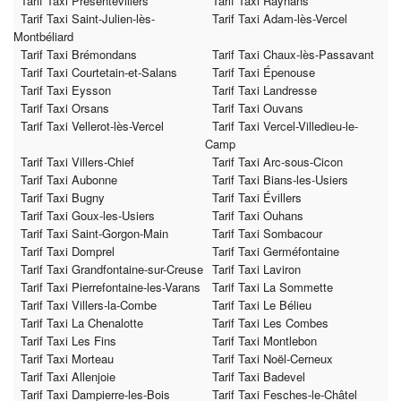
Tarif Taxi Présentevillers
Tarif Taxi Raynans
Tarif Taxi Saint-Julien-lès-
Tarif Taxi Adam-lès-Vercel
Montbéliard
Tarif Taxi Brémondans
Tarif Taxi Chaux-lès-Passavant
Tarif Taxi Courtetain-et-Salans
Tarif Taxi Épenouse
Tarif Taxi Eysson
Tarif Taxi Landresse
Tarif Taxi Orsans
Tarif Taxi Ouvans
Tarif Taxi Vellerot-lès-Vercel
Tarif Taxi Vercel-Villedieu-le-
Camp
Tarif Taxi Villers-Chief
Tarif Taxi Arc-sous-Cicon
Tarif Taxi Aubonne
Tarif Taxi Bians-les-Usiers
Tarif Taxi Bugny
Tarif Taxi Évillers
Tarif Taxi Goux-les-Usiers
Tarif Taxi Ouhans
Tarif Taxi Saint-Gorgon-Main
Tarif Taxi Sombacour
Tarif Taxi Domprel
Tarif Taxi Germéfontaine
Tarif Taxi Grandfontaine-sur-Creuse
Tarif Taxi Laviron
Tarif Taxi Pierrefontaine-les-Varans
Tarif Taxi La Sommette
Tarif Taxi Villers-la-Combe
Tarif Taxi Le Bélieu
Tarif Taxi La Chenalotte
Tarif Taxi Les Combes
Tarif Taxi Les Fins
Tarif Taxi Montlebon
Tarif Taxi Morteau
Tarif Taxi Noël-Cerneux
Tarif Taxi Allenjoie
Tarif Taxi Badevel
Tarif Taxi Dampierre-les-Bois
Tarif Taxi Fesches-le-Châtel