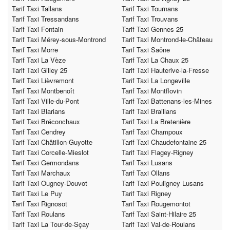
Tarif Taxi Tallans
Tarif Taxi Tournans
Tarif Taxi Tressandans
Tarif Taxi Trouvans
Tarif Taxi Fontain
Tarif Taxi Gennes 25
Tarif Taxi Mérey-sous-Montrond
Tarif Taxi Montrond-le-Château
Tarif Taxi Morre
Tarif Taxi Saône
Tarif Taxi La Vèze
Tarif Taxi La Chaux 25
Tarif Taxi Gilley 25
Tarif Taxi Hauterive-la-Fresse
Tarif Taxi Lièvremont
Tarif Taxi La Longeville
Tarif Taxi Montbenoît
Tarif Taxi Montflovin
Tarif Taxi Ville-du-Pont
Tarif Taxi Battenans-les-Mines
Tarif Taxi Blarians
Tarif Taxi Braillans
Tarif Taxi Bréconchaux
Tarif Taxi La Bretenière
Tarif Taxi Cendrey
Tarif Taxi Champoux
Tarif Taxi Châtillon-Guyotte
Tarif Taxi Chaudefontaine 25
Tarif Taxi Corcelle-Mieslot
Tarif Taxi Flagey-Rigney
Tarif Taxi Germondans
Tarif Taxi Lusans
Tarif Taxi Marchaux
Tarif Taxi Ollans
Tarif Taxi Ougney-Douvot
Tarif Taxi Pouligney Lusans
Tarif Taxi Le Puy
Tarif Taxi Rigney
Tarif Taxi Rignosot
Tarif Taxi Rougemontot
Tarif Taxi Roulans
Tarif Taxi Saint-Hilaire 25
Tarif Taxi La Tour-de-Sçay
Tarif Taxi Val-de-Roulans