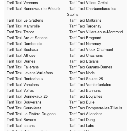
Tarif Taxi Vennans
Tarif Taxi Villers-Grélot
Tarif Taxi Bonnevaux-le-Prieuré
Tarif Taxi Charbonnières-les-
Sapins
Tarif Taxi Le Gratteris
Tarif Taxi Malbrans
Tarif Taxi Mamirolle
Tarif Taxi Tarcenay
Tarif Taxi Trépot
Tarif Taxi Villers-sous-Montrond
Tarif Taxi Arc-et-Senans
Tarif Taxi Brognard
Tarif Taxi Dambenois
Tarif Taxi Nommay
Tarif Taxi Sochaux
Tarif Taxi Vieux-Charmont
Tarif Taxi Athose
Tarif Taxi Chasnans
Tarif Taxi Durnes
Tarif Taxi Étalans
Tarif Taxi Fallerans
Tarif Taxi Guyans-Durnes
Tarif Taxi Lavans-Vuillafans
Tarif Taxi Nods
Tarif Taxi Rantechaux
Tarif Taxi Saules 25
Tarif Taxi Vanclans
Tarif Taxi Vernierfontaine
Tarif Taxi Voires
Tarif Taxi Bannans
Tarif Taxi Bonnevaux 25
Tarif Taxi Boujailles
Tarif Taxi Bouverans
Tarif Taxi Bulle
Tarif Taxi Courvières
Tarif Taxi Dompierre-les-Tilleuls
Tarif Taxi La Rivière-Drugeon
Tarif Taxi Allondans
Tarif Taxi Bavans
Tarif Taxi Dung
Tarif Taxi Issans
Tarif Taxi Laire