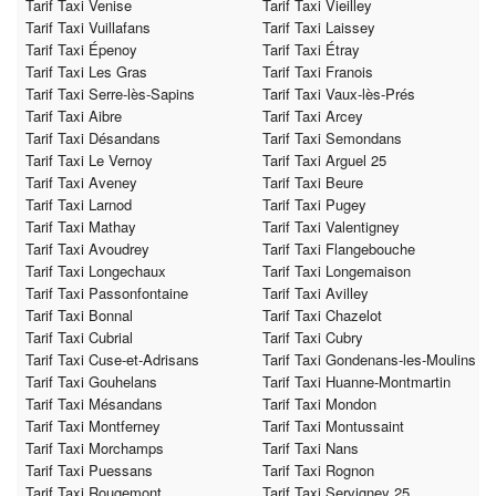
Tarif Taxi Venise
Tarif Taxi Vieilley
Tarif Taxi Vuillafans
Tarif Taxi Laissey
Tarif Taxi Épenoy
Tarif Taxi Étray
Tarif Taxi Les Gras
Tarif Taxi Franois
Tarif Taxi Serre-lès-Sapins
Tarif Taxi Vaux-lès-Prés
Tarif Taxi Aibre
Tarif Taxi Arcey
Tarif Taxi Désandans
Tarif Taxi Semondans
Tarif Taxi Le Vernoy
Tarif Taxi Arguel 25
Tarif Taxi Aveney
Tarif Taxi Beure
Tarif Taxi Larnod
Tarif Taxi Pugey
Tarif Taxi Mathay
Tarif Taxi Valentigney
Tarif Taxi Avoudrey
Tarif Taxi Flangebouche
Tarif Taxi Longechaux
Tarif Taxi Longemaison
Tarif Taxi Passonfontaine
Tarif Taxi Avilley
Tarif Taxi Bonnal
Tarif Taxi Chazelot
Tarif Taxi Cubrial
Tarif Taxi Cubry
Tarif Taxi Cuse-et-Adrisans
Tarif Taxi Gondenans-les-Moulins
Tarif Taxi Gouhelans
Tarif Taxi Huanne-Montmartin
Tarif Taxi Mésandans
Tarif Taxi Mondon
Tarif Taxi Montferney
Tarif Taxi Montussaint
Tarif Taxi Morchamps
Tarif Taxi Nans
Tarif Taxi Puessans
Tarif Taxi Rognon
Tarif Taxi Rougemont
Tarif Taxi Servigney 25