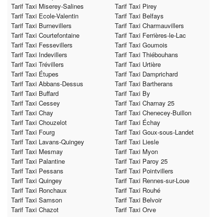
Tarif Taxi Miserey-Salines
Tarif Taxi Pirey
Tarif Taxi Ecole-Valentin
Tarif Taxi Belfays
Tarif Taxi Burnevillers
Tarif Taxi Charmauvillers
Tarif Taxi Courtefontaine
Tarif Taxi Ferrières-le-Lac
Tarif Taxi Fessevillers
Tarif Taxi Goumois
Tarif Taxi Indevillers
Tarif Taxi Thiébouhans
Tarif Taxi Trévillers
Tarif Taxi Urtière
Tarif Taxi Étupes
Tarif Taxi Damprichard
Tarif Taxi Abbans-Dessus
Tarif Taxi Bartherans
Tarif Taxi Buffard
Tarif Taxi By
Tarif Taxi Cessey
Tarif Taxi Charnay 25
Tarif Taxi Chay
Tarif Taxi Chenecey-Buillon
Tarif Taxi Chouzelot
Tarif Taxi Échay
Tarif Taxi Fourg
Tarif Taxi Goux-sous-Landet
Tarif Taxi Lavans-Quingey
Tarif Taxi Liesle
Tarif Taxi Mesmay
Tarif Taxi Myon
Tarif Taxi Palantine
Tarif Taxi Paroy 25
Tarif Taxi Pessans
Tarif Taxi Pointvillers
Tarif Taxi Quingey
Tarif Taxi Rennes-sur-Loue
Tarif Taxi Ronchaux
Tarif Taxi Rouhé
Tarif Taxi Samson
Tarif Taxi Belvoir
Tarif Taxi Chazot
Tarif Taxi Orve