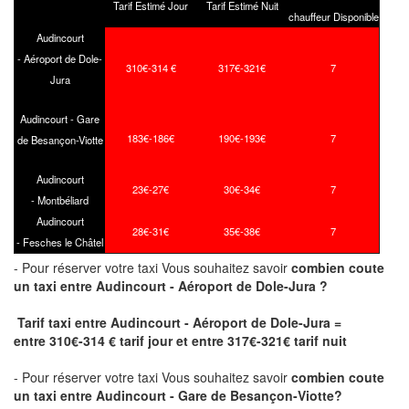
Tarif Estimé Jour
Tarif Estimé Nuit
chauffeur Disponible
Audincourt
- Aéroport de Dole-
310€-314 €
317€-321€
7
Jura
Audincourt - Gare
183€-186€
190€-193€
7
de Besançon-Viotte
Audincourt
23€-27€
30€-34€
7
- Montbéliard
Audincourt
28€-31€
35€-38€
7
- Fesches le Châtel
- Pour réserver votre taxi Vous souhaitez savoir
combien coute
un taxi
entre Audincourt - Aéroport de Dole-Jura ?
Tarif taxi entre Audincourt - Aéroport de Dole-Jura =
entre 310€-314 € tarif jour et entre 317€-321€ tarif nuit
- Pour réserver votre taxi Vous souhaitez savoir
combien coute
un taxi entre Audincourt - Gare de Besançon-Viotte?