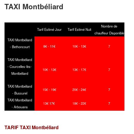
TAXI Montbéliard
Nombre de
Tarif Estimé Jour
Tarif Estimé Nuit
chauffeur Disponible
TAXI Montbéliard
8€ - 11€
10€ - 13€
7
- Bethoncourt
TAXI Montbéliard
- Courcelles-lès-
10
€ - 13
€
13
€ - 17
€
7
Montbéliard
TAXI Montbéliard
15€ - 19€
20€ - 24€
7
- Bussurel
TAXI Montbéliard
13€ 17€
18€ - 22€
7
- Arbouans
TARIF TAXI Montbéliard