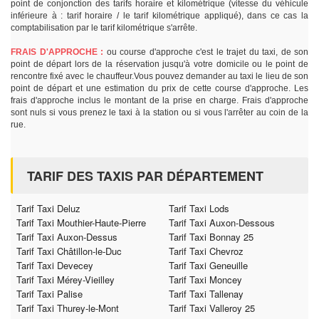
point de conjonction des tarifs horaire et kilométrique (vitesse du véhicule
inférieure à : tarif horaire / le tarif kilométrique appliqué), dans ce cas la
comptabilisation par le tarif kilométrique s'arrête.
FRAIS D'APPROCHE :
ou course d'approche c'est le trajet du taxi, de son
point de départ lors de la réservation jusqu'à votre domicile ou le point de
rencontre fixé avec le chauffeur.Vous pouvez demander au taxi le lieu de son
point de départ et une estimation du prix de cette course d'approche. Les
frais d'approche inclus le montant de la prise en charge. Frais d'approche
sont nuls si vous prenez le taxi à la station ou si vous l'arrêter au coin de la
rue.
TARIF DES TAXIS PAR DÉPARTEMENT
Tarif Taxi Deluz
Tarif Taxi Lods
Tarif Taxi Mouthier-Haute-Pierre
Tarif Taxi Auxon-Dessous
Tarif Taxi Auxon-Dessus
Tarif Taxi Bonnay 25
Tarif Taxi Châtillon-le-Duc
Tarif Taxi Chevroz
Tarif Taxi Devecey
Tarif Taxi Geneuille
Tarif Taxi Mérey-Vieilley
Tarif Taxi Moncey
Tarif Taxi Palise
Tarif Taxi Tallenay
Tarif Taxi Thurey-le-Mont
Tarif Taxi Valleroy 25