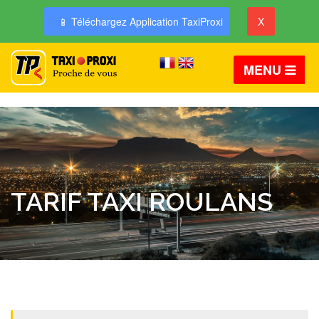
📱 Téléchargez Application TaxiProxi
X
MENU
TARIF TAXI ROULANS