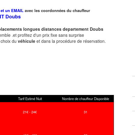
et un EMAIL
avec les coordonnées du chauffeur
NT
Doubs
déplacements longues
distances departement
Doubs
ble .et profitez d'un prix fixe sans surprise
e choix du
véhicule
et dans la procédure de réservation.
Tarif Estimé Nuit
Nombre de chauffeur Disponible
21€ - 24€
31