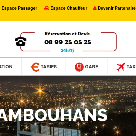
Espace Passager
Espace Chauffeur
Devenir Partenaire
ATION
TARIFS
GARE
TAX
 MAMBOUHANS