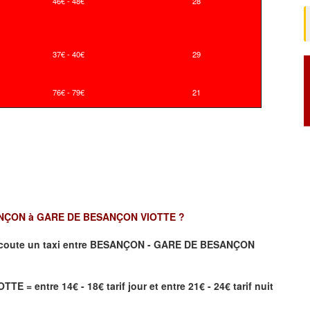
46€ - 48€
28
37€ - 40€
29
76€ - 79€
21
NÇON à GARE DE BESANÇON VIOTTE ?
coute un taxi
entre BESANÇON - GARE DE BESANÇON
= entre 14€ - 18€ tarif jour et entre 21€ - 24€ tarif nuit