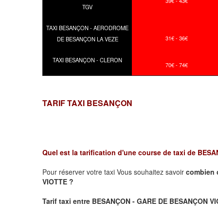
39€ - 43€
TGV
TAXI BESANÇON - AERODROME
31€ - 36€
DE BESANÇON LA VEZE
TAXI BESANÇON - CLERON
70€ - 74€
TARIF TAXI BESANÇON
Quel est la tarification d'une course de taxi de
BESA
Pour réserver votre taxi Vous souhaitez savoir
combien 
VIOTTE ?
Tarif taxi entre BESANÇON - GARE DE BESANÇON VIOTTE 