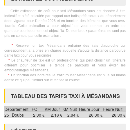
Cette estimation de coût pour taxi Mésandans vous est donnée à titre
indicatif et a été calculée par rapport aux tarifs préfectoraux du département
deen vigueur pour l'année 2026 et en fonction des éléments que vous avez
fournis. Cette estimation a pour objectif de vous donnez un ordre de
grandeur et uniquement cet objectif là. De nombreux paramètres ne sont pas
pris en compte par cette estimation :
*
Réserver un taxi Mésandans entraine des frais d'approche qui
correspondent à la prise en charge auquelle s'ajoute la distance parcourue
par le taxi pour vous rejoindre.
*
Le chauffeur de taxi est un professionnel qui peut choisir un itinéraire
différent pour optimiser le temps de parcours et vous éviter les
embouteillages Mésandans.
*
En fonction des horaires, le trafic routier Mésandans est plus ou moins
dense ce qui peut influer sur le tarif de la course.
TABLEAU DES TARIFS TAXI À MÉSANDANS
Département
PC
KM Jour
KM Nuit
Heure Jour
Heure Nuit
25
Doubs
2.30 €
2.16 €
2.84 €
26.30 €
26.30 €