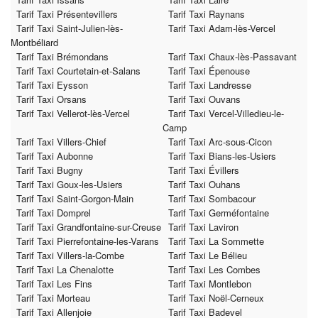
Tarif Taxi Présentevillers
Tarif Taxi Raynans
Tarif Taxi Saint-Julien-lès-
Tarif Taxi Adam-lès-Vercel
Montbéliard
Tarif Taxi Brémondans
Tarif Taxi Chaux-lès-Passavant
Tarif Taxi Courtetain-et-Salans
Tarif Taxi Épenouse
Tarif Taxi Eysson
Tarif Taxi Landresse
Tarif Taxi Orsans
Tarif Taxi Ouvans
Tarif Taxi Vellerot-lès-Vercel
Tarif Taxi Vercel-Villedieu-le-
Camp
Tarif Taxi Villers-Chief
Tarif Taxi Arc-sous-Cicon
Tarif Taxi Aubonne
Tarif Taxi Bians-les-Usiers
Tarif Taxi Bugny
Tarif Taxi Évillers
Tarif Taxi Goux-les-Usiers
Tarif Taxi Ouhans
Tarif Taxi Saint-Gorgon-Main
Tarif Taxi Sombacour
Tarif Taxi Domprel
Tarif Taxi Germéfontaine
Tarif Taxi Grandfontaine-sur-Creuse
Tarif Taxi Laviron
Tarif Taxi Pierrefontaine-les-Varans
Tarif Taxi La Sommette
Tarif Taxi Villers-la-Combe
Tarif Taxi Le Bélieu
Tarif Taxi La Chenalotte
Tarif Taxi Les Combes
Tarif Taxi Les Fins
Tarif Taxi Montlebon
Tarif Taxi Morteau
Tarif Taxi Noël-Cerneux
Tarif Taxi Allenjoie
Tarif Taxi Badevel