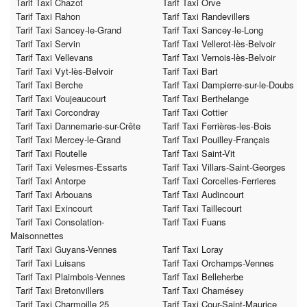
Tarif Taxi Chazot
Tarif Taxi Orve
Tarif Taxi Rahon
Tarif Taxi Randevillers
Tarif Taxi Sancey-le-Grand
Tarif Taxi Sancey-le-Long
Tarif Taxi Servin
Tarif Taxi Vellerot-lès-Belvoir
Tarif Taxi Vellevans
Tarif Taxi Vernois-lès-Belvoir
Tarif Taxi Vyt-lès-Belvoir
Tarif Taxi Bart
Tarif Taxi Berche
Tarif Taxi Dampierre-sur-le-Doubs
Tarif Taxi Voujeaucourt
Tarif Taxi Berthelange
Tarif Taxi Corcondray
Tarif Taxi Cottier
Tarif Taxi Dannemarie-sur-Crête
Tarif Taxi Ferrières-les-Bois
Tarif Taxi Mercey-le-Grand
Tarif Taxi Pouilley-Français
Tarif Taxi Routelle
Tarif Taxi Saint-Vit
Tarif Taxi Velesmes-Essarts
Tarif Taxi Villars-Saint-Georges
Tarif Taxi Antorpe
Tarif Taxi Corcelles-Ferrieres
Tarif Taxi Arbouans
Tarif Taxi Audincourt
Tarif Taxi Exincourt
Tarif Taxi Taillecourt
Tarif Taxi Consolation-
Tarif Taxi Fuans
Maisonnettes
Tarif Taxi Guyans-Vennes
Tarif Taxi Loray
Tarif Taxi Luisans
Tarif Taxi Orchamps-Vennes
Tarif Taxi Plaimbois-Vennes
Tarif Taxi Belleherbe
Tarif Taxi Bretonvillers
Tarif Taxi Chamésey
Tarif Taxi Charmoille 25
Tarif Taxi Cour-Saint-Maurice