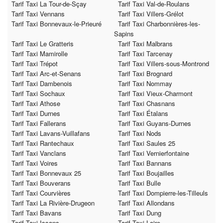
Tarif Taxi La Tour-de-Sçay
Tarif Taxi Val-de-Roulans
Tarif Taxi Vennans
Tarif Taxi Villers-Grélot
Tarif Taxi Bonnevaux-le-Prieuré
Tarif Taxi Charbonnières-les-
Sapins
Tarif Taxi Le Gratteris
Tarif Taxi Malbrans
Tarif Taxi Mamirolle
Tarif Taxi Tarcenay
Tarif Taxi Trépot
Tarif Taxi Villers-sous-Montrond
Tarif Taxi Arc-et-Senans
Tarif Taxi Brognard
Tarif Taxi Dambenois
Tarif Taxi Nommay
Tarif Taxi Sochaux
Tarif Taxi Vieux-Charmont
Tarif Taxi Athose
Tarif Taxi Chasnans
Tarif Taxi Durnes
Tarif Taxi Étalans
Tarif Taxi Fallerans
Tarif Taxi Guyans-Durnes
Tarif Taxi Lavans-Vuillafans
Tarif Taxi Nods
Tarif Taxi Rantechaux
Tarif Taxi Saules 25
Tarif Taxi Vanclans
Tarif Taxi Vernierfontaine
Tarif Taxi Voires
Tarif Taxi Bannans
Tarif Taxi Bonnevaux 25
Tarif Taxi Boujailles
Tarif Taxi Bouverans
Tarif Taxi Bulle
Tarif Taxi Courvières
Tarif Taxi Dompierre-les-Tilleuls
Tarif Taxi La Rivière-Drugeon
Tarif Taxi Allondans
Tarif Taxi Bavans
Tarif Taxi Dung
Tarif Taxi Issans
Tarif Taxi Laire