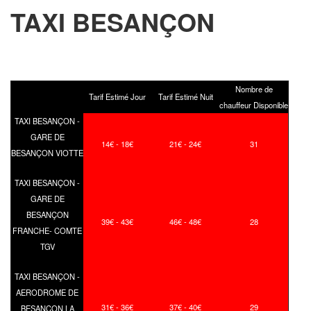
TAXI BESANÇON
Nombre de
Tarif Estimé Jour
Tarif Estimé Nuit
chauffeur Disponible
TAXI BESANÇON -
GARE DE
14€ - 18€
21€ - 24€
31
BESANÇON VIOTTE
TAXI BESANÇON -
GARE DE
BESANÇON
39€ - 43€
46€ - 48€
28
FRANCHE- COMTE
TGV
TAXI BESANÇON -
AERODROME DE
31€ - 36€
37€ - 40€
29
BESANÇON LA