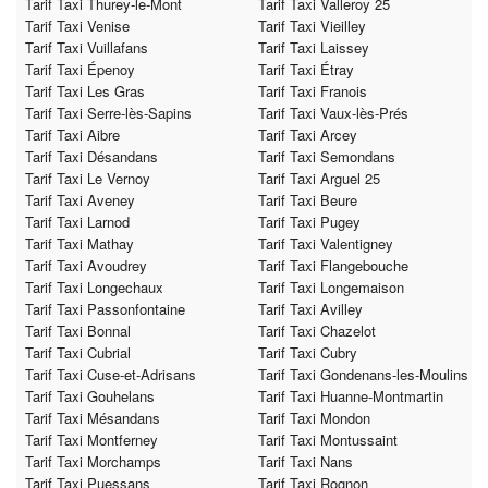
Tarif Taxi Thurey-le-Mont
Tarif Taxi Valleroy 25
Tarif Taxi Venise
Tarif Taxi Vieilley
Tarif Taxi Vuillafans
Tarif Taxi Laissey
Tarif Taxi Épenoy
Tarif Taxi Étray
Tarif Taxi Les Gras
Tarif Taxi Franois
Tarif Taxi Serre-lès-Sapins
Tarif Taxi Vaux-lès-Prés
Tarif Taxi Aibre
Tarif Taxi Arcey
Tarif Taxi Désandans
Tarif Taxi Semondans
Tarif Taxi Le Vernoy
Tarif Taxi Arguel 25
Tarif Taxi Aveney
Tarif Taxi Beure
Tarif Taxi Larnod
Tarif Taxi Pugey
Tarif Taxi Mathay
Tarif Taxi Valentigney
Tarif Taxi Avoudrey
Tarif Taxi Flangebouche
Tarif Taxi Longechaux
Tarif Taxi Longemaison
Tarif Taxi Passonfontaine
Tarif Taxi Avilley
Tarif Taxi Bonnal
Tarif Taxi Chazelot
Tarif Taxi Cubrial
Tarif Taxi Cubry
Tarif Taxi Cuse-et-Adrisans
Tarif Taxi Gondenans-les-Moulins
Tarif Taxi Gouhelans
Tarif Taxi Huanne-Montmartin
Tarif Taxi Mésandans
Tarif Taxi Mondon
Tarif Taxi Montferney
Tarif Taxi Montussaint
Tarif Taxi Morchamps
Tarif Taxi Nans
Tarif Taxi Puessans
Tarif Taxi Rognon