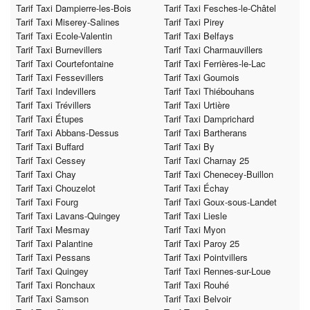
Tarif Taxi Dampierre-les-Bois
Tarif Taxi Fesches-le-Châtel
Tarif Taxi Miserey-Salines
Tarif Taxi Pirey
Tarif Taxi Ecole-Valentin
Tarif Taxi Belfays
Tarif Taxi Burnevillers
Tarif Taxi Charmauvillers
Tarif Taxi Courtefontaine
Tarif Taxi Ferrières-le-Lac
Tarif Taxi Fessevillers
Tarif Taxi Goumois
Tarif Taxi Indevillers
Tarif Taxi Thiébouhans
Tarif Taxi Trévillers
Tarif Taxi Urtière
Tarif Taxi Étupes
Tarif Taxi Damprichard
Tarif Taxi Abbans-Dessus
Tarif Taxi Bartherans
Tarif Taxi Buffard
Tarif Taxi By
Tarif Taxi Cessey
Tarif Taxi Charnay 25
Tarif Taxi Chay
Tarif Taxi Chenecey-Buillon
Tarif Taxi Chouzelot
Tarif Taxi Échay
Tarif Taxi Fourg
Tarif Taxi Goux-sous-Landet
Tarif Taxi Lavans-Quingey
Tarif Taxi Liesle
Tarif Taxi Mesmay
Tarif Taxi Myon
Tarif Taxi Palantine
Tarif Taxi Paroy 25
Tarif Taxi Pessans
Tarif Taxi Pointvillers
Tarif Taxi Quingey
Tarif Taxi Rennes-sur-Loue
Tarif Taxi Ronchaux
Tarif Taxi Rouhé
Tarif Taxi Samson
Tarif Taxi Belvoir