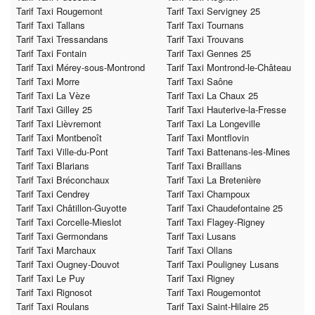
Tarif Taxi Rougemont
Tarif Taxi Servigney 25
Tarif Taxi Tallans
Tarif Taxi Tournans
Tarif Taxi Tressandans
Tarif Taxi Trouvans
Tarif Taxi Fontain
Tarif Taxi Gennes 25
Tarif Taxi Mérey-sous-Montrond
Tarif Taxi Montrond-le-Château
Tarif Taxi Morre
Tarif Taxi Saône
Tarif Taxi La Vèze
Tarif Taxi La Chaux 25
Tarif Taxi Gilley 25
Tarif Taxi Hauterive-la-Fresse
Tarif Taxi Lièvremont
Tarif Taxi La Longeville
Tarif Taxi Montbenoît
Tarif Taxi Montflovin
Tarif Taxi Ville-du-Pont
Tarif Taxi Battenans-les-Mines
Tarif Taxi Blarians
Tarif Taxi Braillans
Tarif Taxi Bréconchaux
Tarif Taxi La Bretenière
Tarif Taxi Cendrey
Tarif Taxi Champoux
Tarif Taxi Châtillon-Guyotte
Tarif Taxi Chaudefontaine 25
Tarif Taxi Corcelle-Mieslot
Tarif Taxi Flagey-Rigney
Tarif Taxi Germondans
Tarif Taxi Lusans
Tarif Taxi Marchaux
Tarif Taxi Ollans
Tarif Taxi Ougney-Douvot
Tarif Taxi Pouligney Lusans
Tarif Taxi Le Puy
Tarif Taxi Rigney
Tarif Taxi Rignosot
Tarif Taxi Rougemontot
Tarif Taxi Roulans
Tarif Taxi Saint-Hilaire 25