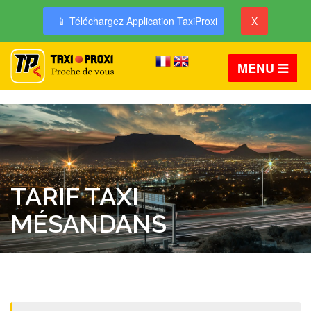
📱 Téléchargez Application TaxiProxi
X
MENU
TARIF TAXI
MÉSANDANS