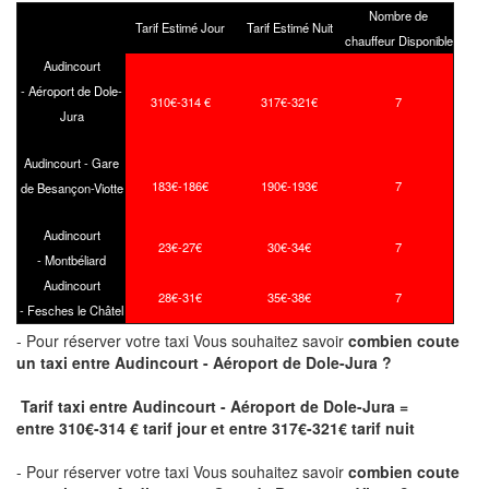
Nombre de
Tarif Estimé Jour
Tarif Estimé Nuit
chauffeur Disponible
Audincourt
- Aéroport de Dole-
310€-314 €
317€-321€
7
Jura
Audincourt - Gare
183€-186€
190€-193€
7
de Besançon-Viotte
Audincourt
23€-27€
30€-34€
7
- Montbéliard
Audincourt
28€-31€
35€-38€
7
- Fesches le Châtel
- Pour réserver votre taxi Vous souhaitez savoir
combien coute
un taxi
entre Audincourt - Aéroport de Dole-Jura ?
Tarif taxi entre Audincourt - Aéroport de Dole-Jura =
entre 310€-314 € tarif jour et entre 317€-321€ tarif nuit
- Pour réserver votre taxi Vous souhaitez savoir
combien coute