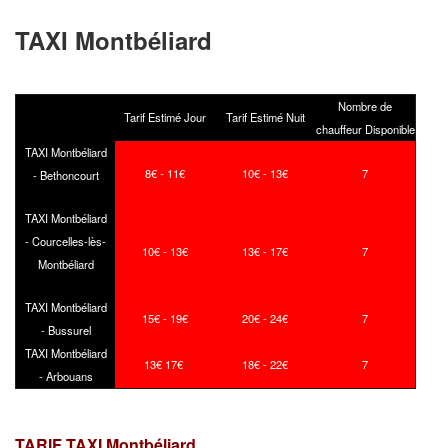
TAXI Montbéliard
Nombre de
Tarif Estimé Jour
Tarif Estimé Nuit
chauffeur Disponible
TAXI Montbéliard
8€ - 11€
10€ - 13€
7
- Bethoncourt
TAXI Montbéliard
- Courcelles-lès-
10
€ - 13
€
13
€ - 17
€
7
Montbéliard
TAXI Montbéliard
15€ - 19€
20€ - 24€
7
- Bussurel
TAXI Montbéliard
13€ 17€
18€ - 22€
7
- Arbouans
TARIF TAXI Montbéliard