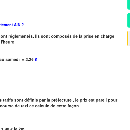
rtement AIN ?
sont réglementés. Ils sont composés de la prise en charge
 l'heure
 au samedi
= 2.26
€
rifs sont définis par la préfecture , le prix est pareil pour
course de taxi ce calcule de cette façon
=
1,90
€ le km