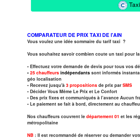
Taxi
COMPARATEUR DE PRIX TAXI DE l'AIN
Vous voulez une idée sommaire du tarif taxi ?
Vous souhaitez savoir combien coute un taxi pour l
• Effectuez votre demande de devis pour tous vos d
•
2
5
chauffeurs
indépendants
sont informés instanta
géo localisation
• Recevez jusqu'à
3 propositions
de prix par
SMS
• Décider Vous Même Le Prix et Le Confort
• Des prix fixes et communiqués à l’avance Aucun fr
• Le paiement se fait à bord, directement au chauff
Nos chauffeurs couvrent le
département 01
et les ré
métropolitaine
NB
:
I
l est recommandé de réserver
ou demander
v
o
t