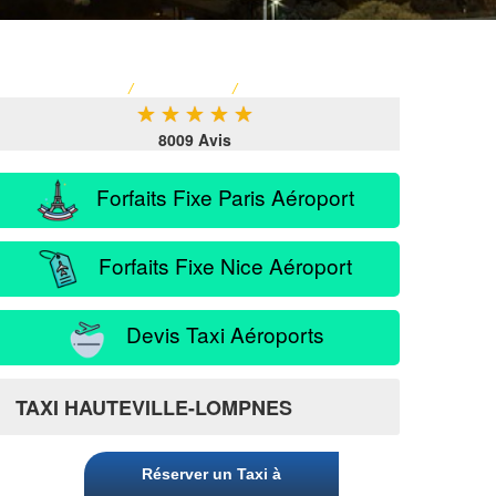
ACCUEIL
/
TARIF TAXI
/
SERVICE PASSAGER
★
★
★
★
★
8009 Avis
Forfaits Fixe Paris Aéroport
Forfaits Fixe Nice Aéroport
Devis Taxi Aéroports
s
TAXI HAUTEVILLE-LOMPNES
Réserver un Taxi à