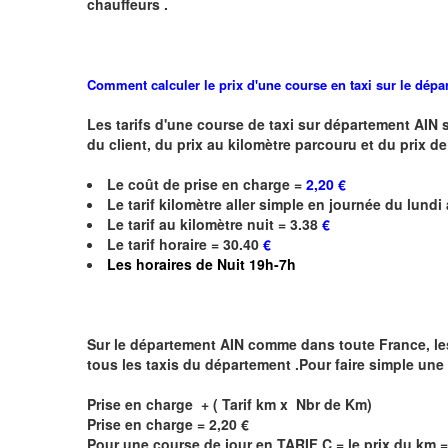
chauffeurs .
Comment calculer le prix d'une course en taxi sur le dépa
Les tarifs d'une course de taxi sur
département AIN
du client, du prix au kilomètre parcouru et du prix de
Le coût de prise en charge =
2,20 €
Le
tarif kilomètre
aller simple en journée du lundi
Le
tarif au kilomètre nuit = 3.38
€
Le
tarif horaire = 30.40
€
Les horaires de
Nuit 19h-7h
Sur le département AIN comme dans toute France, les ta
tous les taxis du département .Pour faire simple une 
Prise en charge + ( Tarif km x Nbr de Km)
Prise en charge =
2,20
€
Pour une course de jour en TARIF C = le prix du km 